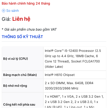
Bảo hành chính hãng 24 tháng
Liên hệ
Giá:
*
Giá sản phẩm chưa bao gồm VAT
THÔNG SỐ KỸ THUẬT
Intel® Core™ i5-12400 Processor (2.5
GHz up to 4.4 GHz, 18MB Cache, 6
Bộ vi xử lý (CPU)
Core 12 Thread), Socket FCLGA1700
(Alder Lake)
Bảng mạch chủ (Main)
Intel® H610 Chipset
2 x SO-DIMM, Max. 64GB, DDR4
Bộ nhớ mở rộng
3200/2933/2666 MHz
1 x HDMI™, 1 x VGA, 2 x USB 3.2 Gen 1,
2 x USB 3.2 Gen 2, 2 x USB 2.0, 1 x
Cổng kết nối phía sau
LAN (RJ45), 1 x Line-out, 1 x Mic,