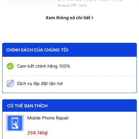
Power DC Jack
2 x SATA 6Gb/s, 2 x USB 2.0, 1 x LVDS,
Xem thông số chi tiết
Cổng kết nối bên trong
1 x F-AUDIO
1 x M.2 (WIFI/BT/CNVI), 1 x M.2
Khe cắm mở rộng
(SATA/NVME)
CHÍNH SÁCH CỦA CHÚNG TÔI
8GB DDR4 SO-DIMM2666 - Hỗ trợ mở
Bộ nhớ trong (RAM)
rộng bộ nhớ tối đa 64GB với 2 khe cắm
RAM DDR4
Cam kết chính hãng 100%
Ổ cứng (SSD)
SSD 256GB (Nâng cấp SSD M.2)
Dịch vụ lắp đặt tận nơi
Kết nối không dây (WiFi)
WiFi 802.11 B/G/N/AX, hỗ trợ 1000M
Bluetooth
Bluetooth® 5.0
CÓ THỂ BẠN THÍCH
Loa
Loa 2.0 - công suất 6 W (2x3W)
Camera 3.1M pixel (with Mic) - Tùy
Mobile Phone Repair
Webcam
chọn
259.740₫
Ổ quang
Không có DVD