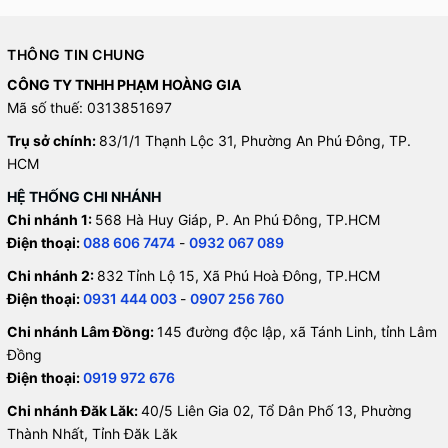
THÔNG TIN CHUNG
CÔNG TY TNHH PHẠM HOÀNG GIA
Mã số thuế: 0313851697
Trụ sở chính:
83/1/1 Thạnh Lộc 31, Phường An Phú Đông, TP.
HCM
HỆ THỐNG CHI NHÁNH
Chi nhánh 1:
568 Hà Huy Giáp, P. An Phú Đông, TP.HCM
Điện thoại:
088 606 7474
-
0932 067 089
Chi nhánh 2:
832 Tỉnh Lộ 15, Xã Phú Hoà Đông, TP.HCM
Điện thoại:
0931 444 003
-
0907 256 760
Chi nhánh Lâm Đồng:
145 đường độc lập, xã Tánh Linh, tỉnh Lâm
Đồng
Điện thoại:
0919 972 676
Chi nhánh Đăk Lăk:
40/5 Liên Gia 02, Tổ Dân Phố 13, Phường
Thành Nhất, Tỉnh Đăk Lăk