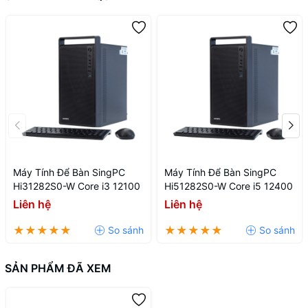
Kích thước (WxDxH)
54.1 x 19.5 x 41.7 cm
Khối lượng
6.0 Kg
Máy Tính Để Bàn SingPC
Máy Tính Để Bàn SingPC
Hi31282S0-W Core i3 12100
Hi51282S0-W Core i5 12400
Liên hệ
Liên hệ
SẢN PHẨM ĐÃ XEM