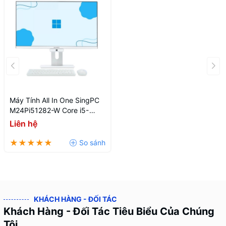
Máy Tính All In One SingPC
M24Pi51282-W Core i5-
12400
Liên hệ
KHÁCH HÀNG - ĐỐI TÁC
Khách Hàng - Đối Tác Tiêu Biểu Của Chúng
Tôi