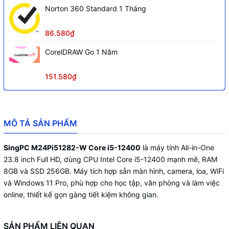
Norton 360 Standard 1 Tháng
Cạc đồ họa
Intel® UHD Graphics 730
Cạc âm thanh (Onboard)
Realtek® 662
86.580₫
200-240V AC/50-60Hz, Adapter
Nguồn
CorelDRAW Go 1 Năm
19V/150W
Cáp nguồn, Adapter, Sách hướng dẫn
151.580₫
Phụ kiện
Tiếng Việt
Nhựa và kim loại (Trắng) - Màn hình
Chất liệu vỏ - Kiểu dáng
tràn viền (viền siêu mỏng)
MÔ TẢ SẢN PHẨM
Hệ điều hành
Windows 11 Pro (bản quyền)
SingPC M24Pi51282-W Core i5-12400
là máy tính All-in-One
Bàn phím - Chuột quang SingPC (Không
Bàn phím & Chuột
23.8 inch Full HD, dùng CPU Intel Core i5-12400 mạnh mẽ, RAM
dây) kèm theo máy
8GB và SSD 256GB. Máy tích hợp sẵn màn hình, camera, loa, WiFi
Màn hình
SingPC 23.8" Full HD Cảm ứng
và Windows 11 Pro, phù hợp cho học tập, văn phòng và làm việc
online, thiết kế gọn gàng tiết kiệm không gian.
Độ sáng: 250 cd/m²; Độ tương phản:
1000:1; Tỉ lệ: 16:9; Góc nhìn: 178/178;
Thông số màn hình
Độ phân giải: Full HD (1920 x
SẢN PHẨM LIÊN QUAN
1080@60Hz); Hỗ trợ màu: 16.7M