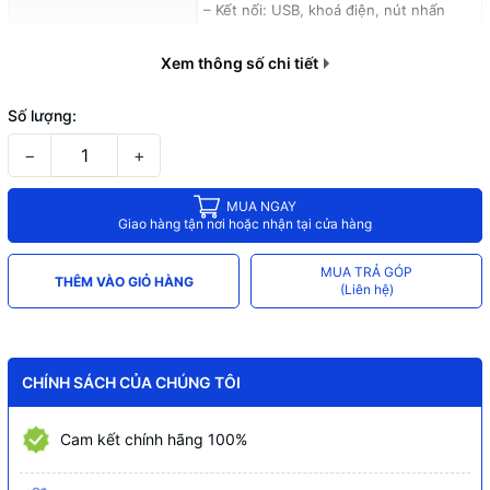
– Kết nối: USB, khoá điện, nút nhấn
Exit, cửa, RS-485
– Ngôn ngữ: English, Tiếng Việt
Xem thông số chi tiết
Nguồn cấp
12V DC/2A
Số lượng:
Kích thước
91,3 mm × 181,3 mm × 24,5 mm
−
+
MUA NGAY
Giao hàng tận nơi hoặc nhận tại cửa hàng
MUA TRẢ GÓP
THÊM VÀO GIỎ HÀNG
(Liên hệ)
CHÍNH SÁCH CỦA CHÚNG TÔI
Cam kết chính hãng 100%