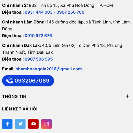
Chi nhánh 2:
832 Tỉnh Lộ 15, Xã Phú Hoà Đông, TP.HCM
Điện thoại:
0931 444 003
-
0907 256 760
Chi nhánh Lâm Đồng:
145 đường độc lập, xã Tánh Linh, tỉnh Lâm
Đồng
Điện thoại:
0919 972 676
Chi nhánh Đăk Lăk:
40/5 Liên Gia 02, Tổ Dân Phố 13, Phường
Thành Nhất, Tỉnh Đăk Lăk
Điện thoại:
0907 596 995
Email:
phamhoanggia2016@gmail.com
0932067089
THÔNG TIN
LIÊN KẾT XÃ HỘI