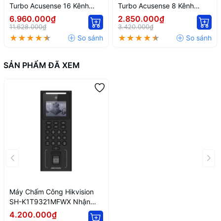
Turbo Acusense 16 Kênh
Turbo Acusense 8 Kênh
Hikvision IDS-7216HQHI-
Hikvision IDS-7208HQHI-
6.960.000₫
2.850.000₫
M1/FA
M1/FA
11.628.000₫
3.420.000₫
SẢN PHẨM ĐÃ XEM
Máy Chấm Công Hikvision
SH-K1T9321MFWX Nhận
Diện Khuôn Mặt, Vân Tay,
4.200.000₫