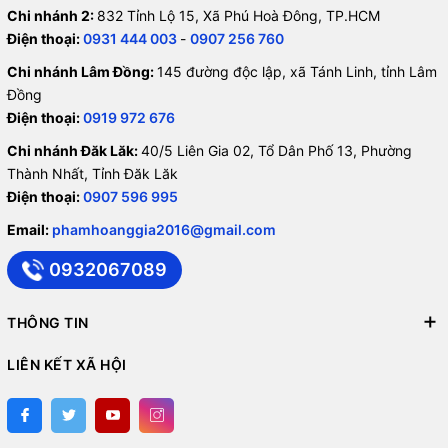
Chi nhánh 2:
832 Tỉnh Lộ 15, Xã Phú Hoà Đông, TP.HCM
Điện thoại:
0931 444 003
-
0907 256 760
Chi nhánh Lâm Đồng:
145 đường độc lập, xã Tánh Linh, tỉnh Lâm
Đồng
Điện thoại:
0919 972 676
Chi nhánh Đăk Lăk:
40/5 Liên Gia 02, Tổ Dân Phố 13, Phường
Thành Nhất, Tỉnh Đăk Lăk
Điện thoại:
0907 596 995
Email:
phamhoanggia2016@gmail.com
0932067089
THÔNG TIN
LIÊN KẾT XÃ HỘI