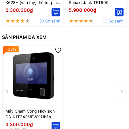
X628H (vân tay, thẻ từ, pin
Ronald Jack TFT600
CMOS)
2.300.000₫
5.900.000₫
SẢN PHẨM ĐÃ XEM
-38%
Máy Chấm Công Hikvision
DS-K1T343MFWX Nhận
Diện Khuôn Mặt Vân Tay
3.300.000₫