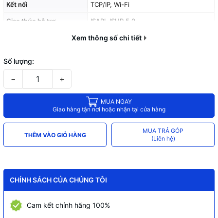
Kết nối
TCP/IP, Wi-Fi
Giao thức hỗ trợ
ISAPI, ISUP 5.0
Khoảng cách nhận diện
Xem thông số chi tiết
0.3 m đến 1.5 m
Nguồn điện
12V DC / 1A
Số lượng:
Nhiệt độ làm việc
-10°C đến 40°C
−
+
Vị trí lắp đặt
Trong nhà
MUA NGAY
Giao hàng tận nơi hoặc nhận tại cửa hàng
MUA TRẢ GÓP
THÊM VÀO GIỎ HÀNG
(Liên hệ)
CHÍNH SÁCH CỦA CHÚNG TÔI
Cam kết chính hãng 100%