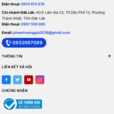
Điện thoại:
0919 972 676
Chi nhánh Đăk Lăk:
40/5 Liên Gia 02, Tổ Dân Phố 13, Phường
Thành Nhất, Tỉnh Đăk Lăk
Điện thoại:
0907 596 995
Email:
phamhoanggia2016@gmail.com
0932067089
THÔNG TIN
LIÊN KẾT XÃ HỘI
CHỨNG NHẬN