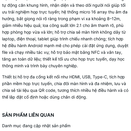
Khung vỏ kim loại và mặt kính cường lực
tự động căn khung hình, nhận diện và theo dõi người nói giúp tối
Thiết kế
chống chói
ưu trải nghiệm họp trực tuyến; hệ thống micro 16 array thu âm đa
hướng, bắt giọng nói rõ ràng trong phạm vi xa khoảng 8–12m,
Nguồn cấp
AC 100-240V
giảm nhiễu hiệu quả; loa công suất lớn 2.1 cho âm thanh rõ, phù
hợp phòng họp vừa và lớn; hỗ trợ chia sẻ màn hình không dây từ
laptop, điện thoại, tablet giúp trình chiếu nhanh chóng; tích hợp
hệ điều hành Android mạnh mẽ cho phép cài đặt ứng dụng, duyệt
file và chạy nhiều tác vụ; hỗ trợ bảo mật bằng NFC và vân tay,
tăng an toàn dữ liệu; thiết kế tối ưu cho họp trực tuyến, dạy học
thông minh và trình bày chuyên nghiệp.
Thiết bị hỗ trợ đa cổng kết nối như HDMI, USB, Type-C, tích hợp
phần mềm họp trực tuyến, chia đôi màn hình và đa nhiệm, lưu và
chia sẻ tài liệu qua QR code, tương thích nhiều hệ điều hành và có
thể lắp đặt cố định hoặc dùng chân di động.
SẢN PHẨM LIÊN QUAN
Danh mục đang cập nhật sản phẩm