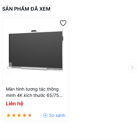
SẢN PHẨM ĐÃ XEM
Màn hình tương tác thông
minh 4K kích thước 65/75
inch DAHUA DHI-LPH75-
Liên hệ
MC470-P-S2