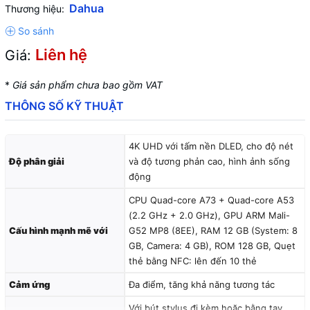
Dahua
Thương hiệu:
Liên hệ
Giá:
*
Giá sản phẩm chưa bao gồm VAT
THÔNG SỐ KỸ THUẬT
4K UHD với tấm nền DLED, cho độ nét
Độ phân giải
và độ tương phản cao, hình ảnh sống
động
CPU Quad-core A73 + Quad-core A53
(2.2 GHz + 2.0 GHz), GPU ARM Mali-
Cấu hình mạnh mẽ với
G52 MP8 (8EE), RAM 12 GB (System: 8
GB, Camera: 4 GB), ROM 128 GB, Quẹt
thẻ bằng NFC: lên đến 10 thẻ
Cảm ứng
Đa điểm, tăng khả năng tương tác
Với bút stylus đi kèm hoặc bằng tay,