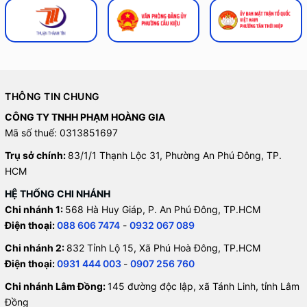
THÔNG TIN CHUNG
CÔNG TY TNHH PHẠM HOÀNG GIA
Mã số thuế: 0313851697
Trụ sở chính:
83/1/1 Thạnh Lộc 31, Phường An Phú Đông, TP.
HCM
HỆ THỐNG CHI NHÁNH
Chi nhánh 1:
568 Hà Huy Giáp, P. An Phú Đông, TP.HCM
Điện thoại:
088 606 7474
-
0932 067 089
Chi nhánh 2:
832 Tỉnh Lộ 15, Xã Phú Hoà Đông, TP.HCM
Điện thoại:
0931 444 003
-
0907 256 760
Chi nhánh Lâm Đồng:
145 đường độc lập, xã Tánh Linh, tỉnh Lâm
Đồng