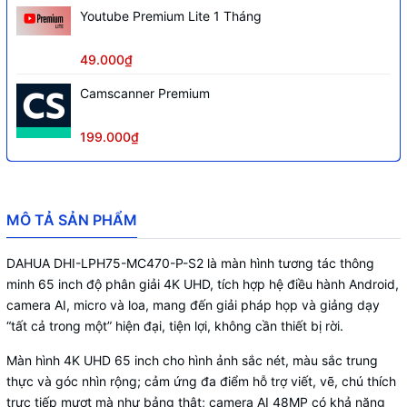
Youtube Premium Lite 1 Tháng
Android 11 và Windows 7/8/10 (cần có
module PC) có thể cài đặt Microsoft
49.000₫
Sử dụng hệ điều hành
Office và các phần mềm khác bằng file
cài APK, hỗ trợ nhiều định dạng phát
Camscanner Premium
video và âm thanh
Chia đôi màn hình và thực hiện chia sẻ
199.000₫
Tính năng
màn hình giữa bảng viết và điện thoại,
máy tính, tablet và nhiều thiết bị khác
2 cổng HDMI IN 2.0 (4K@60Hz）
MÔ TẢ SẢN PHẨM
1 cổng HDMI OUT 2.0 (4K@60Hz）
1 cổng Audio out 3.5mm
DAHUA DHI-LPH75-MC470-P-S2 là màn hình tương tác thông
1 cổng Audio SPDIF
minh 65 inch độ phân giải 4K UHD, tích hợp hệ điều hành Android,
1 cổng mạng RJ45
Nhiều cổng kết nối
4 cổng USB: 3 × USB 3.0 (type A); 1 ×
camera AI, micro và loa, mang đến giải pháp họp và giảng dạy
Micro USB2.0
“tất cả trong một” hiện đại, tiện lợi, không cần thiết bị rời.
1 Type-C in
Màn hình 4K UHD 65 inch cho hình ảnh sắc nét, màu sắc trung
1 cổng RS-232
thực và góc nhìn rộng; cảm ứng đa điểm hỗ trợ viết, vẽ, chú thích
1 cổng giao tiếp hồng ngoại IrDA
trực tiếp mượt mà như bảng thật; camera AI 48MP có khả năng