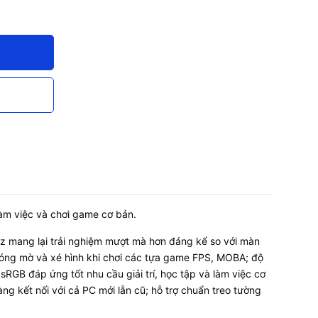
làm việc và chơi game cơ bản.
0Hz mang lại trải nghiệm mượt mà hơn đáng kể so với màn
bóng mờ và xé hình khi chơi các tựa game FPS, MOBA; độ
RGB đáp ứng tốt nhu cầu giải trí, học tập và làm việc cơ
ng kết nối với cả PC mới lẫn cũ; hỗ trợ chuẩn treo tường