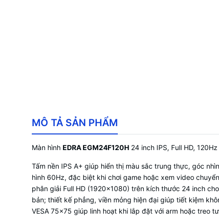
MÔ TẢ SẢN PHẨM
Màn hình
EDRA EGM24F120H
24 inch IPS, Full HD, 120Hz
Tấm nền IPS A+ giúp hiển thị màu sắc trung thực, góc nhì
hình 60Hz, đặc biệt khi chơi game hoặc xem video chuyển
phân giải Full HD (1920×1080) trên kích thước 24 inch ch
bản; thiết kế phẳng, viền mỏng hiện đại giúp tiết kiệm kh
VESA 75x75 giúp linh hoạt khi lắp đặt với arm hoặc treo t