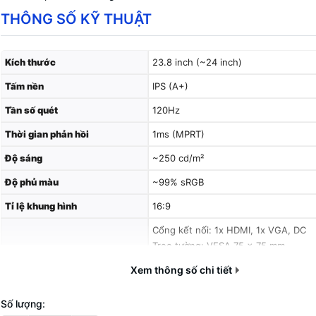
THÔNG SỐ KỸ THUẬT
Kích thước
23.8 inch (~24 inch)
Tấm nền
IPS (A+)
Tần số quét
120Hz
Thời gian phản hồi
1ms (MPRT)
Độ sáng
~250 cd/m²
Độ phủ màu
~99% sRGB
Tỉ lệ khung hình
16:9
Cổng kết nối: 1x HDMI, 1x VGA, DC
Treo tường: VESA 75 x 75 mm
Kết nối & thiết kế
Thiết kế: màn phẳng
Xem thông số chi tiết
Trọng lượng: ~3.7 kg
Số lượng: