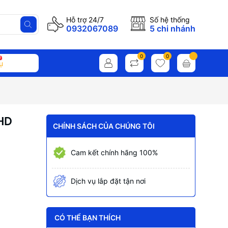
Hỗ trợ 24/7
Số hệ thống
0932067089
5 chi nhánh
0
0
ụ
HD
CHÍNH SÁCH CỦA CHÚNG TÔI
Cam kết chính hãng 100%
Dịch vụ lắp đặt tận nơi
CÓ THỂ BẠN THÍCH