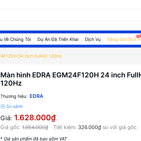
ệu Về Chúng Tôi
Dự Án Đã Triển Khai
Dịch Vụ
Bảng Giá Dịch V
4F120H 24 inch FullHD 120Hz
Màn hình EDRA EGM24F120H 24 inch Full
120Hz
EDRA
Thương hiệu:
1.628.000₫
Giá:
Giá gốc:
1.954.000₫
Tiết kiệm:
326.000₫
so với giá gốc
*
Giá sản phẩm đã bao gồm VAT