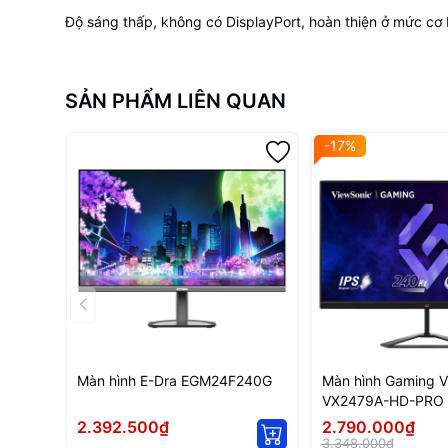
Độ sáng thấp, không có DisplayPort, hoàn thiện ở mức cơ 
SẢN PHẨM LIÊN QUAN
-17%
Màn hình E-Dra EGM24F240G
Màn hình Gaming V
VX2479A-HD-PRO 
inch
2.392.500₫
2.790.000₫
3.348.000₫