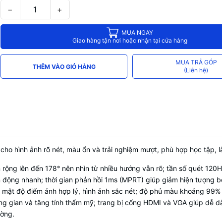
−
+
MUA NGAY
Giao hàng tận nơi hoặc nhận tại cửa hàng
MUA TRẢ GÓP
THÊM VÀO GIỎ HÀNG
(Liên hệ)
 cho hình ảnh rõ nét, màu ổn và trải nghiệm mượt, phù hợp học tập, 
n rộng lên đến 178° nên nhìn từ nhiều hướng vẫn rõ; tần số quét 12
 động nhanh; thời gian phản hồi 1ms (MPRT) giúp giảm hiện tượng 
o mật độ điểm ảnh hợp lý, hình ảnh sắc nét; độ phủ màu khoảng 99% s
ông gian và tăng tính thẩm mỹ; trang bị cổng HDMI và VGA giúp dễ dà
ường.