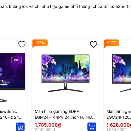
bản, không loa và chỉ phù hợp game phổ thông (chưa tối ưu eSports)
-17%
-17%
iewSonic
Màn hình gaming EDRA
Màn hình ga
240Hz 24
EGM24F144PV 24 inch FullHD
EGM24F120S 
144Hz
120hz
1.785.000₫
1.628.000
2.142.000₫
1.954.000₫