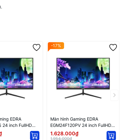
.
-17%
ming EDRA
Màn hình Gaming EDRA
24 inch FullHD
EGM24F120PV 24 inch FullHD
120Hz
₫
1.628.000₫
1.954.000₫