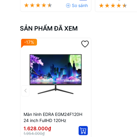
SẢN PHẨM ĐÃ XEM
-17%
Màn hình EDRA EGM24F120H
24 inch FullHD 120Hz
1.628.000₫
1.954.000₫