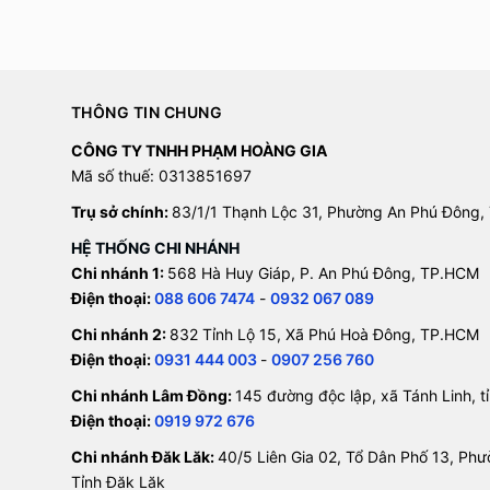
THÔNG TIN CHUNG
CÔNG TY TNHH PHẠM HOÀNG GIA
Mã số thuế: 0313851697
Trụ sở chính:
83/1/1 Thạnh Lộc 31, Phường An Phú Đông,
HỆ THỐNG CHI NHÁNH
Chi nhánh 1:
568 Hà Huy Giáp, P. An Phú Đông, TP.HCM
Điện thoại:
088 606 7474
-
0932 067 089
Chi nhánh 2:
832 Tỉnh Lộ 15, Xã Phú Hoà Đông, TP.HCM
Điện thoại:
0931 444 003
-
0907 256 760
Chi nhánh Lâm Đồng:
145 đường độc lập, xã Tánh Linh, 
Điện thoại:
0919 972 676
Chi nhánh Đăk Lăk:
40/5 Liên Gia 02, Tổ Dân Phố 13, Ph
Tỉnh Đăk Lăk