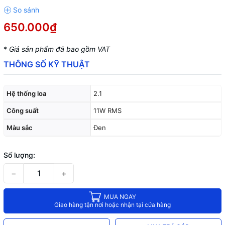
650.000₫
*
Giá sản phẩm đã bao gồm VAT
THÔNG SỐ KỸ THUẬT
Hệ thống loa
2.1
Công suất
11W RMS
Màu sắc
Đen
Số lượng:
−
+
MUA NGAY
Giao hàng tận nơi hoặc nhận tại cửa hàng