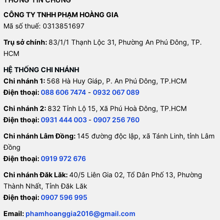
CÔNG TY TNHH PHẠM HOÀNG GIA
Mã số thuế: 0313851697
Trụ sở chính:
83/1/1 Thạnh Lộc 31, Phường An Phú Đông, TP.
HCM
HỆ THỐNG CHI NHÁNH
Chi nhánh 1:
568 Hà Huy Giáp, P. An Phú Đông, TP.HCM
Điện thoại:
088 606 7474
-
0932 067 089
Chi nhánh 2:
832 Tỉnh Lộ 15, Xã Phú Hoà Đông, TP.HCM
Điện thoại:
0931 444 003
-
0907 256 760
Chi nhánh Lâm Đồng:
145 đường độc lập, xã Tánh Linh, tỉnh Lâm
Đồng
Điện thoại:
0919 972 676
Chi nhánh Đăk Lăk:
40/5 Liên Gia 02, Tổ Dân Phố 13, Phường
Thành Nhất, Tỉnh Đăk Lăk
Điện thoại:
0907 596 995
Email:
phamhoanggia2016@gmail.com