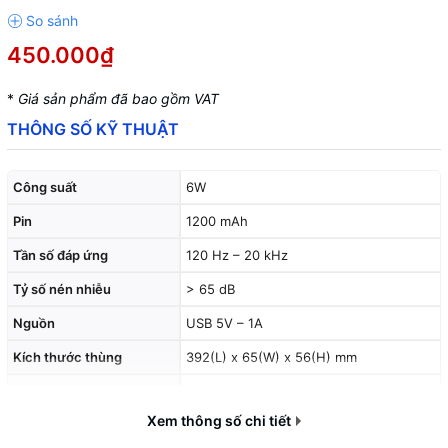
450.000₫
*
Giá sản phẩm đã bao gồm VAT
THÔNG SỐ KỸ THUẬT
Công suất
6W
Pin
1200 mAh
Tần số đáp ứng
120 Hz – 20 kHz
Tỷ số nén nhiễu
> 65 dB
Nguồn
USB 5V – 1A
Kích thước thùng
392(L) x 65(W) x 56(H) mm
Trọng lượng thùng
1.5 kg
Xem thông số chi tiết