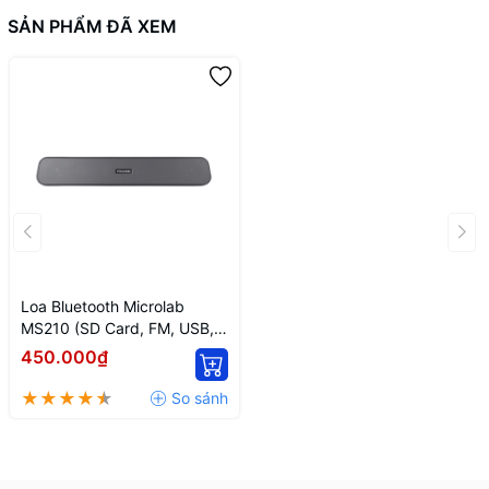
SẢN PHẨM ĐÃ XEM
Loa Bluetooth Microlab
MS210 (SD Card, FM, USB,
Bluetooth 5.0)
450.000₫