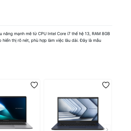
Backlit,
u năng mạnh mẽ từ CPU Intel Core i7 thế hệ 13, RAM 8GB
 Bluetooth®
iển thị rõ nét, phù hợp làm việc lâu dài. Đây là mẫu
0V DC,
/60Hz
 Type-A; 1x
er
(support
4 (up to
 Audio