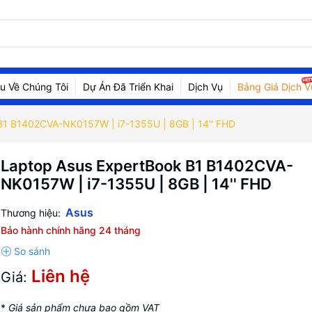
ệu Về Chúng Tôi
Dự Án Đã Triển Khai
Dịch Vụ
Bảng Giá Dịch V
B1 B1402CVA-NK0157W | i7-1355U | 8GB | 14'' FHD
Laptop Asus ExpertBook B1 B1402CVA-
NK0157W | i7-1355U | 8GB | 14'' FHD
Asus
Thương hiệu:
Bảo hành chính hãng 24 tháng
Liên hệ
Giá:
*
Giá sản phẩm chưa bao gồm VAT