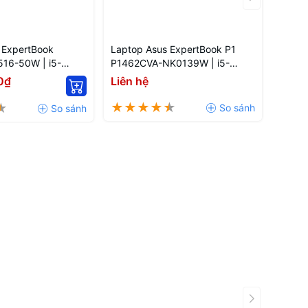
 ExpertBook
Laptop Asus ExpertBook P1
16-50W | i5-
P1462CVA-NK0139W | i5-
B | 512GB | 14''
1335U | 8GB | 14'' FHD
0₫
Liên hệ