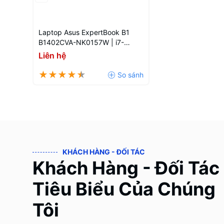
Laptop Asus ExpertBook B1
B1402CVA-NK0157W | i7-
1355U | 8GB | 14'' FHD
Liên hệ
KHÁCH HÀNG - ĐỐI TÁC
Khách Hàng - Đối Tác
Tiêu Biểu Của Chúng
Tôi