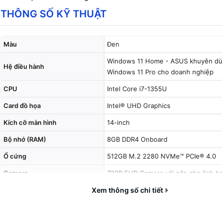
THÔNG SỐ KỸ THUẬT
Màu
Đen
Windows 11 Home - ASUS khuyên d
Hệ điều hành
Windows 11 Pro cho doanh nghiệp
CPU
Intel Core i7-1355U
Card đồ họa
Intel® UHD Graphics
Kích cỡ màn hình
14-inch
Bộ nhớ (RAM)
8GB DDR4 Onboard
Ổ cứng
512GB M.2 2280 NVMe™ PCIe® 4.0
Camera
720P FHD Camera với nắp che linh h
Pin
Xem thông số chi tiết
42WHrs, 3S1P, 3-cell Li-ion
Cân nặng
1.46 kg