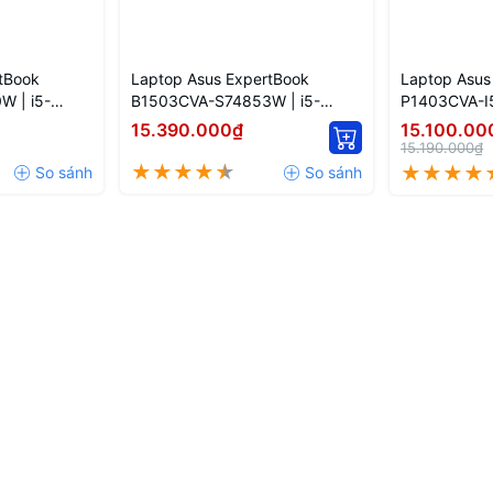
tBook
Laptop Asus ExpertBook
Laptop Asus
W | i5-
B1503CVA-S74853W | i5-
P1403CVA-I5
.6'' FHD
1334U | 16GB | 15.6'' FHD
13420H | 16G
15.390.000₫
15.100.00
FHD
15.190.000₫