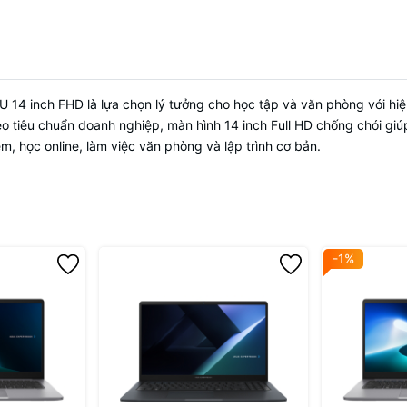
14-inch FHD (1920 x 1080), 16:9, LED 
Hiển thị
250nits, Anti-glare display
Bàn phím
Chiclet Keyboard
Âm thanh
Audio by Dirac; Built-in speaker
 inch FHD là lựa chọn lý tưởng cho học tập và văn phòng với hiệ
Wi-Fi 6 (802.11ax) (Dual band) 2*2 +
 tiêu chuẩn doanh nghiệp, màn hình 14 inch Full HD chống chói giúp h
Kết nối mạng
5.2 Wireless Card
ệm, học online, làm việc văn phòng và lập trình cơ bản.
TYPE-C, 65W AC Adapter, Output: 2
Bộ nguồn
3.25A, 65W, Input: 100~240V AC 50
universal
Kích thước
32.69 x 21.45 x 1.99 ~ 1.99 cm
-1%
Phần mềm có sẵn
MyASUS; McAfee
1x USB 2.0 Type-A; 1x USB 3.2 Gen 1
USB 3.2 Gen 1 Type-C (support pow
delivery); 1x USB 3.2 Gen 2 Type-C 
Cổng kết nối
display / power delivery); 1x HDMI 1.
1920x1080/60Hz); 1x 3.5mm Combo
Jack; 1x RJ45 Gigabit Ethernet