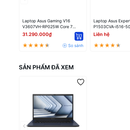
Laptop Asus Gaming V16
Laptop Asus Exper
V3607VH-RP025W Core 7
P1503CVA-i516-50
240H
13420H | 16GB | 15
31.290.000₫
Liên hệ
/AI/16GB/512GB/16"WUXGA/
Nvidia GeForce RTX5050
8GB/Win11
SẢN PHẨM ĐÃ XEM