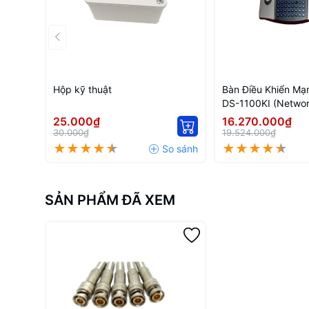
Hộp kỹ thuật
Bàn Điều Khiển Mạn
DS-1100KI (Networ
25.000₫
16.270.000₫
30.000₫
19.524.000₫
SẢN PHẨM ĐÃ XEM