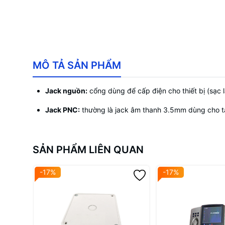
MÔ TẢ SẢN PHẨM
Jack nguồn:
cổng dùng để cấp điện cho thiết bị (sạc l
Jack PNC:
thường là jack âm thanh 3.5mm dùng cho ta
SẢN PHẨM LIÊN QUAN
-17%
-17%