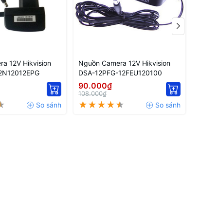
a 12V Hikvision
Nguồn Camera 12V Hikvision
Bộ Ch
2N12012EPG
DSA-12PFG-12FEU120100
2FA12
90.000₫
250.
108.000₫
300.0