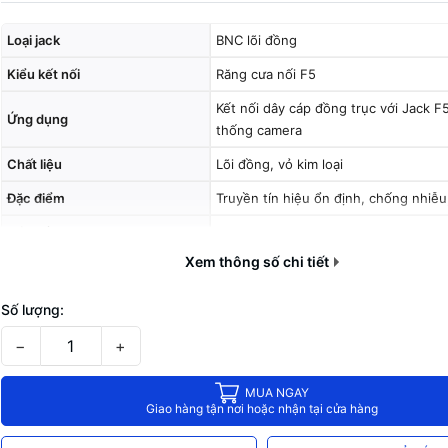
Loại jack
BNC lõi đồng
Kiểu kết nối
Răng cưa nối F5
Kết nối dây cáp đồng trục với Jack F
Ứng dụng
thống camera
Chất liệu
Lõi đồng, vỏ kim loại
Đặc điểm
Truyền tín hiệu ổn định, chống nhiễu,
Màu sắc
Bạc
Xem thông số chi tiết
Số lượng:
−
+
MUA NGAY
Giao hàng tận nơi hoặc nhận tại cửa hàng