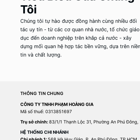
Tôi
Chúng tôi tự hào được đồng hành cùng nhiều đối
tác uy tín - từ các cơ quan nhà nước, tổ chức giáo
dục đến doanh nghiệp trên khắp cả nước - xây
dựng mối quan hệ hợp tác bền vững, dựa trên niề
tin và chất lượng.
THÔNG TIN CHUNG
CÔNG TY TNHH PHẠM HOÀNG GIA
Mã số thuế: 0313851697
Trụ sở chính:
83/1/1 Thạnh Lộc 31, Phường An Phú Đông,
HỆ THỐNG CHI NHÁNH
Chi nhánh 1:
568 Hà Huy Giáp, P. An Phú Đông, TP.HCM