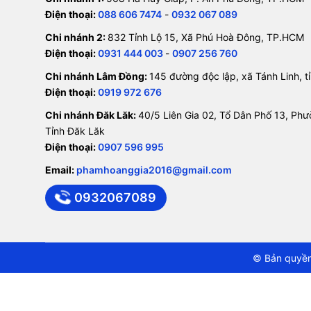
Điện thoại:
088 606 7474
-
0932 067 089
Chi nhánh 2:
832 Tỉnh Lộ 15, Xã Phú Hoà Đông, TP.HCM
Điện thoại:
0931 444 003
-
0907 256 760
Chi nhánh Lâm Đồng:
145 đường độc lập, xã Tánh Linh, 
Điện thoại:
0919 972 676
Chi nhánh Đăk Lăk:
40/5 Liên Gia 02, Tổ Dân Phố 13, Ph
Tỉnh Đăk Lăk
Điện thoại:
0907 596 995
Email:
phamhoanggia2016@gmail.com
0932067089
© Bản quyền