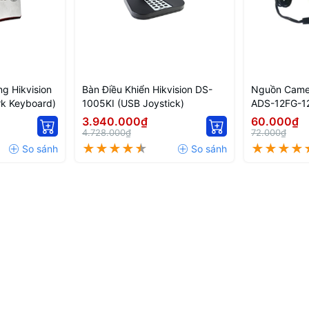
g Hikvision
Bàn Điều Khiển Hikvision DS-
Nguồn Camer
k Keyboard)
1005KI (USB Joystick)
ADS-12FG-1
3.940.000₫
60.000₫
4.728.000₫
72.000₫