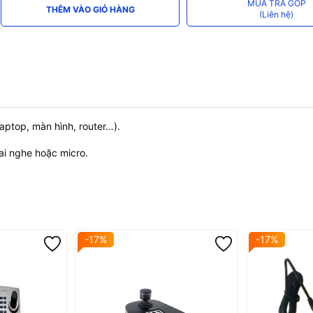
MUA TRẢ GÓP
THÊM VÀO GIỎ HÀNG
(Liên hệ)
aptop, màn hình, router…).
i nghe hoặc micro.
-17%
-17%