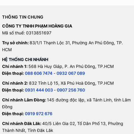
THÔNG TIN CHUNG
CÔNG TY TNHH PHẠM HOÀNG GIA
Mã số thuế: 0313851697
Trụ sở chính:
83/1/1 Thạnh Lộc 31, Phường An Phú Đông, TP.
HCM
HỆ THỐNG CHI NHÁNH
Chi nhánh 1:
568 Hà Huy Giáp, P. An Phú Đông, TP.HCM
Điện thoại:
088 606 7474
-
0932 067 089
Chi nhánh 2:
832 Tỉnh Lộ 15, Xã Phú Hoà Đông, TP.HCM
Điện thoại:
0931 444 003
-
0907 256 760
Chi nhánh Lâm Đồng:
145 đường độc lập, xã Tánh Linh, tỉnh Lâm
Đồng
Điện thoại:
0919 972 676
Chi nhánh Đăk Lăk:
40/5 Liên Gia 02, Tổ Dân Phố 13, Phường
Thành Nhất, Tỉnh Đăk Lăk