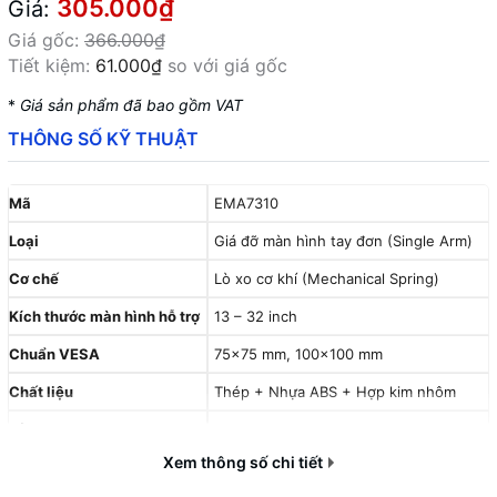
305.000₫
Giá:
Giá gốc:
366.000₫
Tiết kiệm:
61.000₫
so với giá gốc
*
Giá sản phẩm đã bao gồm VAT
THÔNG SỐ KỸ THUẬT
Mã
EMA7310
Loại
Giá đỡ màn hình tay đơn (Single Arm)
Cơ chế
Lò xo cơ khí (Mechanical Spring)
Kích thước màn hình hỗ trợ
13 – 32 inch
Chuẩn VESA
75x75 mm, 100x100 mm
Chất liệu
Thép + Nhựa ABS + Hợp kim nhôm
Tải trọng
2 – 9 / 10 kg
Xem thông số chi tiết