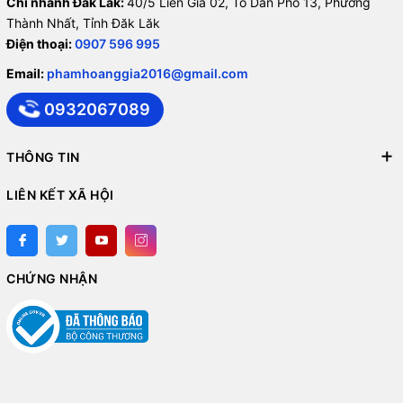
Chi nhánh Đăk Lăk:
40/5 Liên Gia 02, Tổ Dân Phố 13, Phường
Thành Nhất, Tỉnh Đăk Lăk
Điện thoại:
0907 596 995
Email:
phamhoanggia2016@gmail.com
0932067089
THÔNG TIN
LIÊN KẾT XÃ HỘI
CHỨNG NHẬN