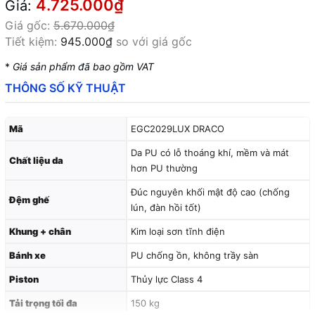
4.725.000₫
Giá:
Giá gốc:
5.670.000₫
Tiết kiệm:
945.000₫
so với giá gốc
*
Giá sản phẩm đã bao gồm VAT
THÔNG SỐ KỸ THUẬT
Mã
EGC2029LUX DRACO
Da PU có lỗ thoáng khí, mềm và mát
Chất liệu da
hơn PU thường
Đúc nguyên khối mật độ cao (chống
Đệm ghế
lún, đàn hồi tốt)
Khung + chân
Kim loại sơn tĩnh điện
Bánh xe
PU chống ồn, không trầy sàn
Piston
Thủy lực Class 4
Tải trọng tối đa
150 kg