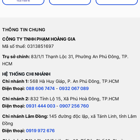
THÔNG TIN CHUNG
CÔNG TY TNHH PHẠM HOÀNG GIA
Mã số thuế: 0313851697
Trụ sở chính:
83/1/1 Thạnh Lộc 31, Phường An Phú Đông, TP.
HCM
HỆ THỐNG CHI NHÁNH
Chi nhánh 1:
568 Hà Huy Giáp, P. An Phú Đông, TP.HCM
Điện thoại:
088 606 7474
-
0932 067 089
Chi nhánh 2:
832 Tỉnh Lộ 15, Xã Phú Hoà Đông, TP.HCM
Điện thoại:
0931 444 003
-
0907 256 760
Chi nhánh Lâm Đồng:
145 đường độc lập, xã Tánh Linh, tỉnh Lâm
Đồng
Điện thoại:
0919 972 676