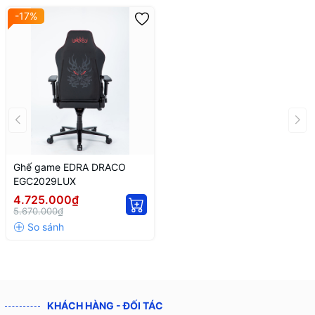
-17%
Ghế game EDRA DRACO
EGC2029LUX
4.725.000₫
5.670.000₫
KHÁCH HÀNG - ĐỐI TÁC