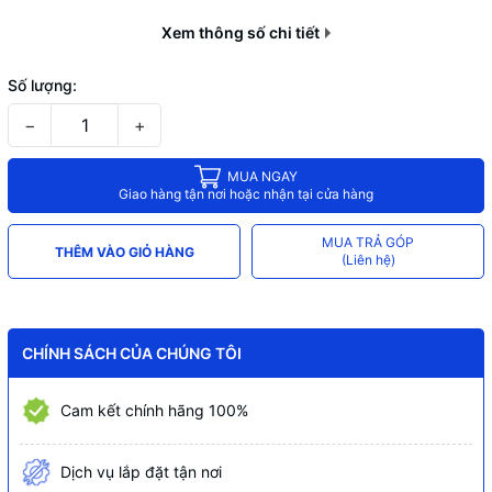
Điều chỉnh độ phồng lưng ghế:
bằng
Tính năng điều chỉnh
Xem thông số chi tiết
núm xoay
Số lượng:
−
+
MUA NGAY
Giao hàng tận nơi hoặc nhận tại cửa hàng
MUA TRẢ GÓP
THÊM VÀO GIỎ HÀNG
(Liên hệ)
CHÍNH SÁCH CỦA CHÚNG TÔI
Cam kết chính hãng 100%
Dịch vụ lắp đặt tận nơi