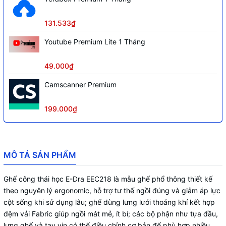
131.533₫
Youtube Premium Lite 1 Tháng
49.000₫
Camscanner Premium
199.000₫
MÔ TẢ SẢN PHẨM
Ghế công thái học E-Dra EEC218 là mẫu ghế phổ thông thiết kế
theo nguyên lý ergonomic, hỗ trợ tư thế ngồi đúng và giảm áp lực
cột sống khi sử dụng lâu; ghế dùng lưng lưới thoáng khí kết hợp
đệm vải Fabric giúp ngồi mát mẻ, ít bí; các bộ phận như tựa đầu,
lưng ghế và tay vịn có thể điều chỉnh cơ bản để phù hợp nhiều