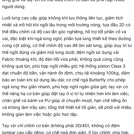
người dùng.
Lưới lưng cao cấp giúp không khí lưu thông liên tục, giảm tích
nhiệt và mồ hôi khi ngồi lâu trong môi trường nóng; tựa đầu 2D có
thể điều chỉnh cả độ cao lẫn góc nghiêng, hỗ trợ tốt phần cổ và
vai, đặc biệt khi ngả lưng nghỉ; phần tựa lưng thiết kế theo đường
cong cột sống, có thể chỉnh độ cao để ôm sát lưng, giúp duy trì tư
thế ngồi đúng và giảm mỏi lưng dưới; đệm ngồi sử dụng vải
Fabric thoáng khí, độ đàn hồi vừa phải, không quá cứng cũng
không quá lún, phù hợp ngồi nhiều giờ; hệ thống piston Class 3
đạt chuẩn độ bền, vận hành ổn định, chịu tải khoảng 100kg, đảm
bảo an toàn khi sử dụng lâu dài; cơ chế ngả Butterfly cho phép
ngả lưng thư giãn nhanh, phù hợp nghỉ ngắn giữa giờ; tay vịn có
thể nâng hạ cơ bản giúp đặt tay ở vị trí tự nhiên hơn khi làm việc;
chân ghế và bánh xe PU giúp di chuyển mượt, hạn chế tiếng ồn
và không làm trầy sàn; tổng thể thiết kế tối giản, dễ phối với nhiều
không gian làm việc hoặc góc học tập.
Tay vịn chỉ chỉnh cơ bản (không phải 3D/4D); không có đệm
lumbar cao cấp riêng; cơ chế ngả đơn giản, ít tùy chỉnh; phù hợp