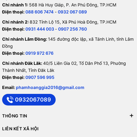
Chi nhánh 1:
568 Hà Huy Giáp, P. An Phú Đông, TP.HCM
Điện thoại:
088 606 7474
-
0932 067 089
Chi nhánh 2:
832 Tỉnh Lộ 15, Xã Phú Hoà Đông, TP.HCM
Điện thoại:
0931 444 003
-
0907 256 760
Chi nhánh Lâm Đồng:
145 đường độc lập, xã Tánh Linh, tỉnh Lâm
Đồng
Điện thoại:
0919 972 676
Chi nhánh Đăk Lăk:
40/5 Liên Gia 02, Tổ Dân Phố 13, Phường
Thành Nhất, Tỉnh Đăk Lăk
Điện thoại:
0907 596 995
Email:
phamhoanggia2016@gmail.com
0932067089
THÔNG TIN
LIÊN KẾT XÃ HỘI