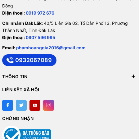
Đồng
Điện thoại:
0919 972 676
Chi nhánh Đăk Lăk:
40/5 Liên Gia 02, Tổ Dân Phố 13, Phường
Thành Nhất, Tỉnh Đăk Lăk
Điện thoại:
0907 596 995
Email:
phamhoanggia2016@gmail.com
0932067089
THÔNG TIN
LIÊN KẾT XÃ HỘI
CHỨNG NHẬN