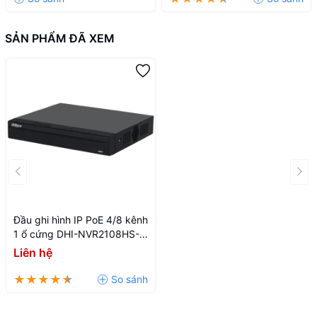
SẢN PHẨM ĐÃ XEM
Đầu ghi hình IP PoE 4/8 kênh
1 ổ cứng DHI-NVR2108HS-
8P-4KS3
Liên hệ