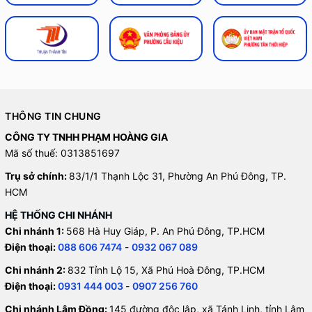
THÔNG TIN CHUNG
CÔNG TY TNHH PHẠM HOÀNG GIA
Mã số thuế: 0313851697
Trụ sở chính:
83/1/1 Thạnh Lộc 31, Phường An Phú Đông, TP.
HCM
HỆ THỐNG CHI NHÁNH
Chi nhánh 1:
568 Hà Huy Giáp, P. An Phú Đông, TP.HCM
Điện thoại:
088 606 7474
-
0932 067 089
Chi nhánh 2:
832 Tỉnh Lộ 15, Xã Phú Hoà Đông, TP.HCM
Điện thoại:
0931 444 003
-
0907 256 760
Chi nhánh Lâm Đồng:
145 đường độc lập, xã Tánh Linh, tỉnh Lâm