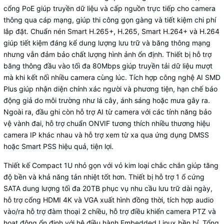
cổng PoE giúp truyền dữ liệu và cấp nguồn trực tiếp cho camera
thông qua cáp mạng, giúp thi công gọn gàng và tiết kiệm chi phí
lắp đặt. Chuẩn nén Smart H.265+, H.265, Smart H.264+ và H.264
giúp tiết kiệm đáng kể dung lượng lưu trữ và băng thông mạng
nhưng vẫn đảm bảo chất lượng hình ảnh ổn định. Thiết bị hỗ trợ
băng thông đầu vào tối đa 80Mbps giúp truyền tải dữ liệu mượt
mà khi kết nối nhiều camera cùng lúc. Tích hợp công nghệ AI SMD
Plus giúp nhận diện chính xác người và phương tiện, hạn chế báo
động giả do môi trường như lá cây, ánh sáng hoặc mưa gây ra.
Ngoài ra, đầu ghi còn hỗ trợ AI từ camera với các tính năng bảo
vệ vành đai, hỗ trợ chuẩn ONVIF tương thích nhiều thương hiệu
camera IP khác nhau và hỗ trợ xem từ xa qua ứng dụng DMSS
hoặc Smart PSS hiệu quả, tiện lợi.
Thiết kế Compact 1U nhỏ gọn với vỏ kim loại chắc chắn giúp tăng
độ bền và khả năng tản nhiệt tốt hơn. Thiết bị hỗ trợ 1 ổ cứng
SATA dung lượng tối đa 20TB phục vụ nhu cầu lưu trữ dài ngày,
hỗ trợ cổng HDMI 4K và VGA xuất hình đồng thời, tích hợp audio
vào/ra hỗ trợ đàm thoại 2 chiều, hỗ trợ điều khiển camera PTZ và
hoạt động ổn định với hệ điều hành Embedded Linux bền bỉ. Tổng