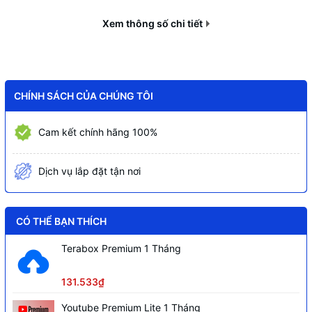
80/80/60Mbps . 16CH: 144/144/72
Mbps
Xem thông số chi tiết
• Tích hợp 4/8 cổng PoE cấp nguồn
cho camera, công suất tối đa 36W/72W
Lên đến camera 12MP.
CHÍNH SÁCH CỦA CHÚNG TÔI
Xem lại đồng thời tối đa 4/8 camera.
Hỗ trợ
Kết nối nhiều thương hiệu camera với
Cam kết chính hãng 100%
chuẩn tương thích ONVIF
1 ổ cứng 20TB, hỗ trợ SMD Plus by NVR
Dịch vụ lắp đặt tận nơi
(4 kênh)
Các tính năng AI của camera: Bảo vệ
CÓ THỂ BẠN THÍCH
vành đai (4 kênh), SMD Plus (4 kênh).
2 USB 2.0, 1 cổng RJ45
Terabox Premium 1 Tháng
(10/100/1000M), 1 cổng audio vào ra hỗ
trợ đàm thoại 2 chiều.
131.533₫
Tên miền miễn phí SmartDDNS.TV và
Youtube Premium Lite 1 Tháng