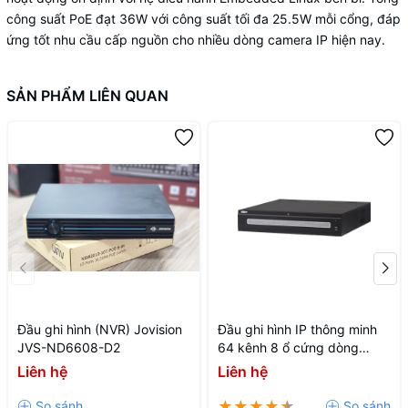
công suất PoE đạt 36W với công suất tối đa 25.5W mỗi cổng, đáp
ứng tốt nhu cầu cấp nguồn cho nhiều dòng camera IP hiện nay.
SẢN PHẨM LIÊN QUAN
Đầu ghi hình (NVR) Jovision
Đầu ghi hình IP thông minh
JVS-ND6608-D2
64 kênh 8 ổ cứng dòng
WIZMIND DHI-NVR608H-
Liên hệ
Liên hệ
64-XI