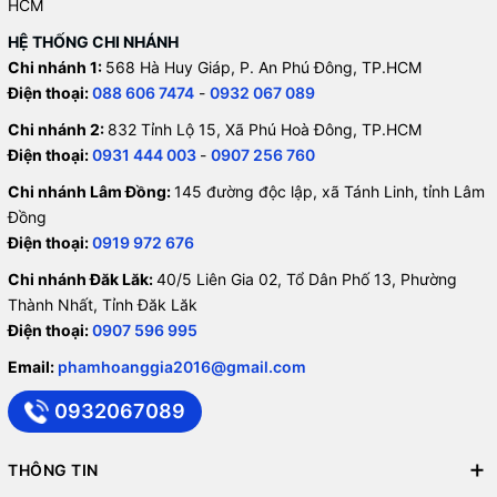
HCM
HỆ THỐNG CHI NHÁNH
Chi nhánh 1:
568 Hà Huy Giáp, P. An Phú Đông, TP.HCM
Điện thoại:
088 606 7474
-
0932 067 089
Chi nhánh 2:
832 Tỉnh Lộ 15, Xã Phú Hoà Đông, TP.HCM
Điện thoại:
0931 444 003
-
0907 256 760
Chi nhánh Lâm Đồng:
145 đường độc lập, xã Tánh Linh, tỉnh Lâm
Đồng
Điện thoại:
0919 972 676
Chi nhánh Đăk Lăk:
40/5 Liên Gia 02, Tổ Dân Phố 13, Phường
Thành Nhất, Tỉnh Đăk Lăk
Điện thoại:
0907 596 995
Email:
phamhoanggia2016@gmail.com
0932067089
THÔNG TIN