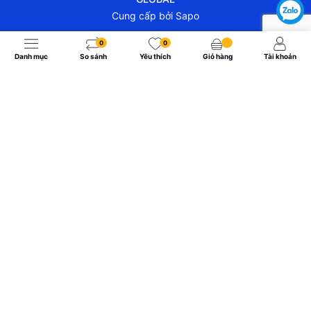
Cung cấp bởi
Sapo
0
0
Danh mục
So sánh
Yêu thích
Giỏ hàng
Tài khoản