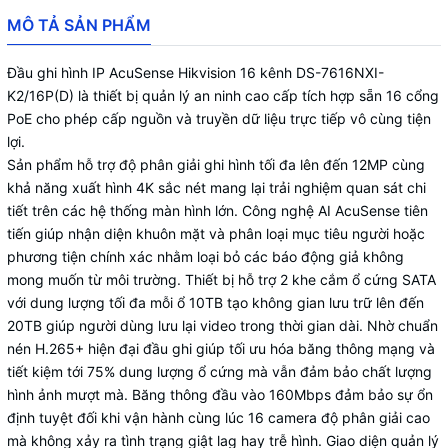
MÔ TẢ SẢN PHẨM
Đầu ghi hình IP AcuSense Hikvision 16 kênh DS-7616NXI-
K2/16P(D) là thiết bị quản lý an ninh cao cấp tích hợp sẵn 16 cổng
PoE cho phép cấp nguồn và truyền dữ liệu trực tiếp vô cùng tiện
lợi.
Sản phẩm hỗ trợ độ phân giải ghi hình tối đa lên đến 12MP cùng
khả năng xuất hình 4K sắc nét mang lại trải nghiệm quan sát chi
tiết trên các hệ thống màn hình lớn. Công nghệ AI AcuSense tiên
tiến giúp nhận diện khuôn mặt và phân loại mục tiêu người hoặc
phương tiện chính xác nhằm loại bỏ các báo động giả không
mong muốn từ môi trường. Thiết bị hỗ trợ 2 khe cắm ổ cứng SATA
với dung lượng tối đa mỗi ổ 10TB tạo không gian lưu trữ lên đến
20TB giúp người dùng lưu lại video trong thời gian dài. Nhờ chuẩn
nén H.265+ hiện đại đầu ghi giúp tối ưu hóa băng thông mạng và
tiết kiệm tới 75% dung lượng ổ cứng mà vẫn đảm bảo chất lượng
hình ảnh mượt mà. Băng thông đầu vào 160Mbps đảm bảo sự ổn
định tuyệt đối khi vận hành cùng lúc 16 camera độ phân giải cao
mà không xảy ra tình trạng giật lag hay trễ hình. Giao diện quản lý