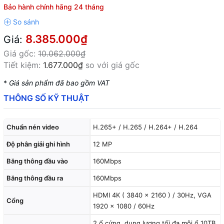
Bảo hành chính hãng 24 tháng
8.385.000₫
Giá:
Giá gốc:
10.062.000₫
Tiết kiệm:
1.677.000₫
so với giá gốc
*
Giá sản phẩm đã bao gồm VAT
THÔNG SỐ KỸ THUẬT
Chuẩn nén video
H.265+ / H.265 / H.264+ / H.264
Độ phân giải ghi hình
12 MP
Băng thông đầu vào
160Mbps
Băng thông đầu ra
160Mbps
HDMI 4K ( 3840 x 2160 ) / 30Hz, VGA
Cổng
1920 x 1080 / 60Hz
2 ổ cứng, dung lượng tối đa mỗi ổ 10TB