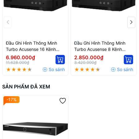
Đầu Ghi Hình Thông Minh
Đầu Ghi Hình Thông Minh
Turbo Acusense 16 Kênh
Turbo Acusense 8 Kênh
Hikvision IDS-7216HQHI-
Hikvision IDS-7208HQHI-
6.960.000₫
2.850.000₫
M1/FA
M1/FA
11.628.000₫
3.420.000₫
SẢN PHẨM ĐÃ XEM
-17%