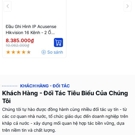
Đầu Ghi Hình IP Acusense
Hikvision 16 Kênh - 2 Ổ
Cứng DS-7616NXI-
8.385.000₫
K2/16P(D)
10.062.000₫
KHÁCH HÀNG - ĐỐI TÁC
Khách Hàng - Đối Tác Tiêu Biểu Của Chúng
Tôi
Chúng tôi tự hào được đồng hành cùng nhiều đối tác uy tín - từ
các cơ quan nhà nước, tổ chức giáo dục đến doanh nghiệp trên
khắp cả nước - xây dựng mối quan hệ hợp tác bền vững, dựa
trên niềm tin và chất lượng.