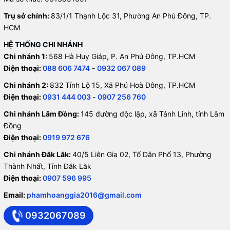
Trụ sở chính:
83/1/1 Thạnh Lộc 31, Phường An Phú Đông, TP.
HCM
HỆ THỐNG CHI NHÁNH
Chi nhánh 1:
568 Hà Huy Giáp, P. An Phú Đông, TP.HCM
Điện thoại:
088 606 7474
-
0932 067 089
Chi nhánh 2:
832 Tỉnh Lộ 15, Xã Phú Hoà Đông, TP.HCM
Điện thoại:
0931 444 003
-
0907 256 760
Chi nhánh Lâm Đồng:
145 đường độc lập, xã Tánh Linh, tỉnh Lâm
Đồng
Điện thoại:
0919 972 676
Chi nhánh Đăk Lăk:
40/5 Liên Gia 02, Tổ Dân Phố 13, Phường
Thành Nhất, Tỉnh Đăk Lăk
Điện thoại:
0907 596 995
Email:
phamhoanggia2016@gmail.com
0932067089