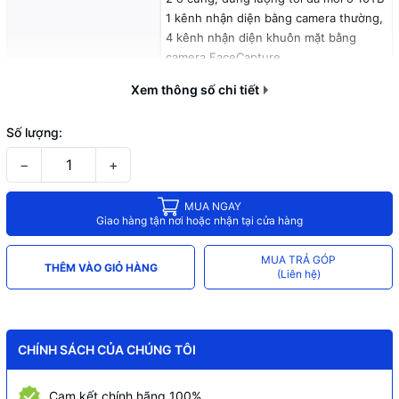
1 kênh nhận diện bằng camera thường,
4 kênh nhận diện khuôn mặt bằng
camera FaceCapture
Hỗ trợ
16 thư viện ảnh, tối đa 20,000 ảnh
Xem thông số chi tiết
khuôn mặt
16 kênh phân biệt chuyển động người /
Số lượng:
phương tiện
16 Port PoE, RJ-45 10/100Mbps
−
+
Tổng công suất PoE
200W
MUA NGAY
Tiêu chuẩn IEEE
802.3af/at
Giao hàng tận nơi hoặc nhận tại cửa hàng
Nguồn cấp
220V
MUA TRẢ GÓP
THÊM VÀO GIỎ HÀNG
(Liên hệ)
CHÍNH SÁCH CỦA CHÚNG TÔI
Cam kết chính hãng 100%