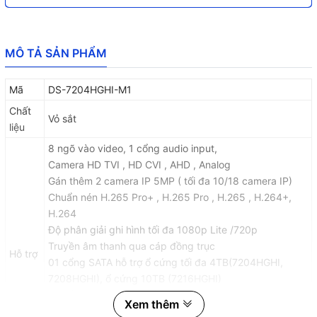
MÔ TẢ SẢN PHẨM
Mã
DS-7204HGHI-M1
Chất
Vỏ sắt
liệu
8 ngõ vào video, 1 cổng audio input,
Camera HD TVI , HD CVI , AHD , Analog
Gán thêm 2 camera IP 5MP ( tối đa 10/18 camera IP)
Chuẩn nén H.265 Pro+ , H.265 Pro , H.265 , H.264+,
H.264
Độ phân giải ghi hình tối đa 1080p Lite /720p
Truyền âm thanh qua cáp đồng trục
Hỗ trợ
01 cổng SATA hỗ trợ ổ cứng tối đa 4TB(7204HGHI,
7208HGHI), ổ cứng 10TB (7216HGHI)
01 cổng HDMI và 01 cổng VGA với Độ phân giải lên tới:
Xem thêm
1920x1080P,