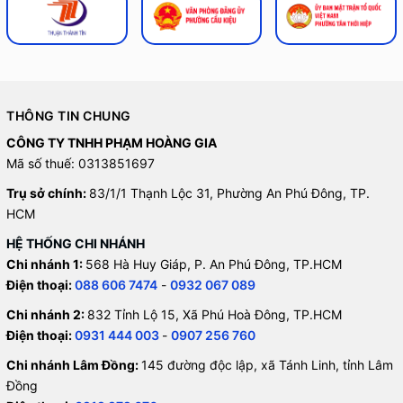
THÔNG TIN CHUNG
CÔNG TY TNHH PHẠM HOÀNG GIA
Mã số thuế: 0313851697
Trụ sở chính:
83/1/1 Thạnh Lộc 31, Phường An Phú Đông, TP.
HCM
HỆ THỐNG CHI NHÁNH
Chi nhánh 1:
568 Hà Huy Giáp, P. An Phú Đông, TP.HCM
Điện thoại:
088 606 7474
-
0932 067 089
Chi nhánh 2:
832 Tỉnh Lộ 15, Xã Phú Hoà Đông, TP.HCM
Điện thoại:
0931 444 003
-
0907 256 760
Chi nhánh Lâm Đồng:
145 đường độc lập, xã Tánh Linh, tỉnh Lâm
Đồng