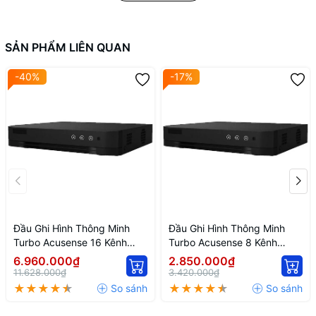
01 Cổng mạng RJ45 10/100M
02 cổng USB 2.0
Phân biệt người và phương tiện
SẢN PHẨM LIÊN QUAN
Nguồn
12V 1.5A
-40%
-17%
Đầu Ghi Hình Thông Minh
Đầu Ghi Hình Thông Minh
Turbo Acusense 16 Kênh
Turbo Acusense 8 Kênh
Hikvision IDS-7216HQHI-
Hikvision IDS-7208HQHI-
6.960.000₫
2.850.000₫
M1/FA
M1/FA
11.628.000₫
3.420.000₫