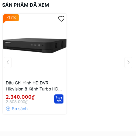
SẢN PHẨM ĐÃ XEM
-17%
Đầu Ghi Hình HD DVR
Hikvision 8 Kênh Turbo HD
5.0 DS-7208HGHI-M1
2.340.000₫
2.808.000₫