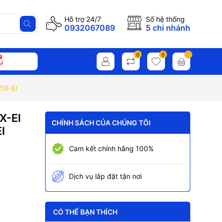
Hỗ trợ 24/7
Số hệ thống
0932067089
5 chi nhánh
0
0
ụ
16-EI
X-EI
CHÍNH SÁCH CỦA CHÚNG TÔI
I
Cam kết chính hãng 100%
Dịch vụ lắp đặt tận nơi
CÓ THỂ BẠN THÍCH