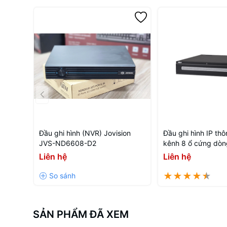
Đầu ghi hình (NVR) Jovision
Đầu ghi hình IP th
JVS-ND6608-D2
kênh 8 ổ cứng dò
DHI-NVR608H-64-
Liên hệ
Liên hệ
SẢN PHẨM ĐÃ XEM