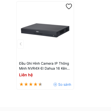
Đầu Ghi Hình Camera IP Thông
Minh NVR4X-EI Dahua 16 Kênh
- 2 Ổ Cứng DHI-NVR4216-EI
Liên hệ