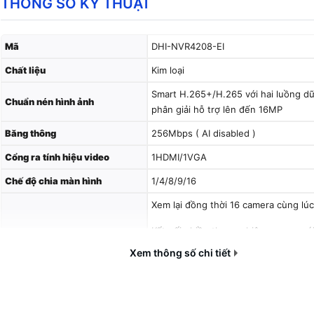
THÔNG SỐ KỸ THUẬT
Mã
DHI-NVR4208-EI
Chất liệu
Kim loại
Smart H.265+/H.265 với hai luồng dữ 
Chuẩn nén hình ảnh
phân giải hỗ trợ lên đến 16MP
Băng thông
256Mbps ( AI disabled )
Cổng ra tính hiệu video
1HDMI/1VGA
Chế độ chia màn hình
1/4/8/9/16
Xem lại đồng thời 16 camera cùng lúc
Kết nối nhiều thương hiệu camera vớ
tương thích ONVIF 22.06
Xem thông số chi tiết
2 ổ cứng, mỗi ổ tối đa 16 TB , Hỗ trợ
USB hỗ trợ 2 cổng , 1 cổng RJ45
(10/100/1000Mbs), 1 cổng audio vào 