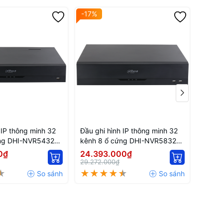
-17%
I by Camera
is, ANPR.
 từ xa về
 P2P.
 IP thông minh 32
Đầu ghi hình IP thông minh 32
Đầu g
 <10W
ứng DHI-NVR5432-
kênh 8 ổ cứng DHI-NVR5832-
DS-72
EI2
0₫
24.393.000₫
710.
29.272.000₫