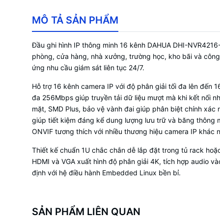
MÔ TẢ SẢN PHẨM
Đầu ghi hình IP thông minh 16 kênh DAHUA DHI-NVR4216-EI
phòng, cửa hàng, nhà xưởng, trường học, kho bãi và công t
ứng nhu cầu giám sát liên tục 24/7.
Hỗ trợ 16 kênh camera IP với độ phân giải tối đa lên đến 1
đa 256Mbps giúp truyền tải dữ liệu mượt mà khi kết nối n
mặt, SMD Plus, bảo vệ vành đai giúp phân biệt chính xác
giúp tiết kiệm đáng kể dung lượng lưu trữ và băng thông 
ONVIF tương thích với nhiều thương hiệu camera IP khác n
Thiết kế chuẩn 1U chắc chắn dễ lắp đặt trong tủ rack hoặc
HDMI và VGA xuất hình độ phân giải 4K, tích hợp audio vào
định với hệ điều hành Embedded Linux bền bỉ.
SẢN PHẨM LIÊN QUAN