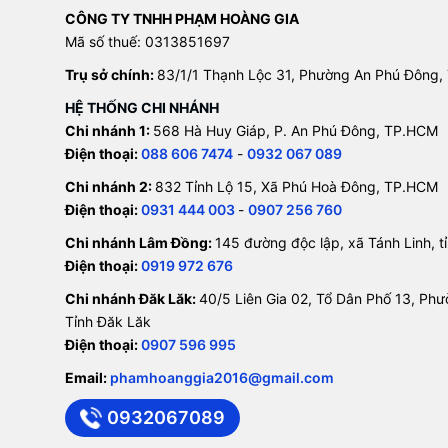
CÔNG TY TNHH PHẠM HOÀNG GIA
Mã số thuế: 0313851697
Trụ sở chính:
83/1/1 Thạnh Lộc 31, Phường An Phú Đông,
HỆ THỐNG CHI NHÁNH
Chi nhánh 1:
568 Hà Huy Giáp, P. An Phú Đông, TP.HCM
Điện thoại:
088 606 7474
-
0932 067 089
Chi nhánh 2:
832 Tỉnh Lộ 15, Xã Phú Hoà Đông, TP.HCM
Điện thoại:
0931 444 003
-
0907 256 760
Chi nhánh Lâm Đồng:
145 đường độc lập, xã Tánh Linh, 
Điện thoại:
0919 972 676
Chi nhánh Đăk Lăk:
40/5 Liên Gia 02, Tổ Dân Phố 13, Ph
Tỉnh Đăk Lăk
Điện thoại:
0907 596 995
Email:
phamhoanggia2016@gmail.com
0932067089