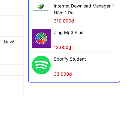
Internet Download Manager 1
Năm 1 Pc
310.000₫
Zing Mp3 Plus
liệu với
13.000₫
Spotify Student
33.000₫
i chuẩn
 Disk Group
1 cổng ra,