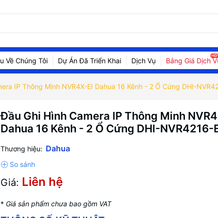
ệu Về Chúng Tôi
Dự Án Đã Triển Khai
Dịch Vụ
Bảng Giá Dịch V
mera IP Thông Minh NVR4X-EI Dahua 16 Kênh - 2 Ổ Cứng DHI-NVR42
Đầu Ghi Hình Camera IP Thông Minh NVR4
Dahua 16 Kênh - 2 Ổ Cứng DHI-NVR4216-E
Dahua
Thương hiệu:
Liên hệ
Giá:
*
Giá sản phẩm chưa bao gồm VAT