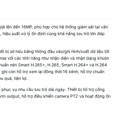
kết nối các
ặc đèn.
ải lên đến 16MP, phù hợp cho hệ thống giám sát tại văn
 hiệu suất xử lý ổn định cùng khả năng lưu trữ lớn đáp
 ghi hoặc 8
iết bị sở hữu băng thông đầu vào/ghi hình/xuất dữ liệu tối
ense với các tính năng như nhận diện và nhận dạng khuôn
 đầu ghi
 Chuẩn nén Smart H.265+, H.265, Smart H.264+ và H.264
tích thuộc
hi còn hỗ trợ xem lại đồng thời 16 kênh, hỗ trợ chuẩn
quả, tiện lợi.
 hiện bằng
phục vụ nhu cầu lưu trữ dài ngày. Thiết bị hỗ trợ cổng
R by NVR)
larm output, hỗ trợ điều khiển camera PTZ và hoạt động ổn
+ nhận diện
kênh
mera)
hoặc 8 kênh