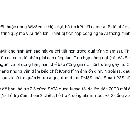
hỗ trợ đàm thoại 2 chiều.
4 cổng Alarm in / 2 cổng Alarm out , 
thiết bị báo động ngoại vi như còi ho
 thuộc dòng WizSense hiện đại, hỗ trợ kết nối camera IP độ phân gi
rình quy mô vừa đến lớn. Thiết bị tích hợp công nghệ AI thông minh,
• Các tính năng thông minh AI:
+ Bảo vệ vành đai: 2 kênh AI bởi đầu
6MP cho hình ảnh sắc nét và chi tiết hơn trong quá trình giám sát. Th
kênh AI bởi Camera
hiều camera độ phân giải cao cùng lúc. Tích hợp công nghệ AI WizS
+ Phát hiện khuôn mặt: 1 kênh AI bởi
 người và phương tiện, hạn chế báo động giả do môi trường gây ra.
hoặc 8 kênh AI bởi Camera (Có phân 
mạng nhưng vẫn đảm bảo chất lượng hình ảnh ổn định. Ngoài ra, đầu g
Hỗ trợ
tính khuôn mặt)
hau và hỗ trợ quản lý từ xa qua ứng dụng DMSS hoặc Smart PSS hiệu 
+ Nhận diện khuôn mặt: 8 kênh Phát
 để bàn, hỗ trợ 2 ổ cứng SATA dung lượng tối đa lên đến 20TB mỗi ổ 
camera + nhận diện bằng đầu ghi (F
/ra hỗ trợ đàm thoại 2 chiều, hỗ trợ 4 cổng alarm input và 2 cổng a
hoặc 1 kênh Phát hiện bằng đầu ghi 
bằng đầu ghi (FR by NVR) / hoặc 8 
Camera Nhận diện khuôn mặt (FR Ca
+ SMD PLUS: 4 kênh AI bởi đầu ghi 
AI bởi Camera