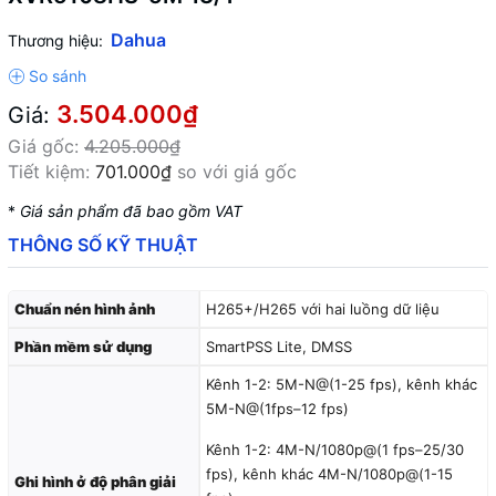
Dahua
Thương hiệu:
3.504.000₫
Giá:
Giá gốc:
4.205.000₫
Tiết kiệm:
701.000₫
so với giá gốc
*
Giá sản phẩm đã bao gồm VAT
THÔNG SỐ KỸ THUẬT
Chuẩn nén hình ảnh
H265+/H265 với hai luồng dữ liệu
Phần mềm sử dụng
SmartPSS Lite, DMSS
Kênh 1-2: 5M-N@(1-25 fps), kênh khác
5M-N@(1fps–12 fps)
Kênh 1-2: 4M-N/1080p@(1 fps–25/30
fps), kênh khác 4M-N/1080p@(1-15
Ghi hình ở độ phân giải