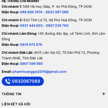
HỆ THỐNG CHI NHÁNH
Chi nhánh 1:
568 Hà Huy Giáp, P. An Phú Đông, TP.HCM
Điện thoại:
088 606 7474
-
0932 067 089
Chi nhánh 2:
832 Tỉnh Lộ 15, Xã Phú Hoà Đông, TP.HCM
Điện thoại:
0931 444 003
-
0907 256 760
Chi nhánh Lâm Đồng:
145 đường độc lập, xã Tánh Linh, tỉnh Lâm
Đồng
Điện thoại:
0919 972 676
Chi nhánh Đăk Lăk:
40/5 Liên Gia 02, Tổ Dân Phố 13, Phường
Thành Nhất, Tỉnh Đăk Lăk
Điện thoại:
0907 596 995
Email:
phamhoanggia2016@gmail.com
0932067089
THÔNG TIN
LIÊN KẾT XÃ HỘI