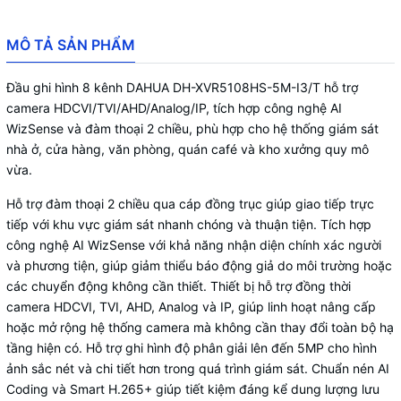
chiều, hỗ trợ điều kiển quay quét 3D
thông minh với giao thức Dahua
MÔ TẢ SẢN PHẨM
Xem trực tiếp và xem lại trên máy tính
Đầu ghi hình 8 kênh DAHUA DH-XVR5108HS-5M-I3/T hỗ trợ
hoặc thiết bị di động, hỗ trợ cấu hình
camera HDCVI/TVI/AHD/Analog/IP, tích hợp công nghệ AI
thông minh qua P2P
WizSense và đàm thoại 2 chiều, phù hợp cho hệ thống giám sát
Truyền tải âm thanh, qua cáp đồng trục
nhà ở, cửa hàng, văn phòng, quán café và kho xưởng quy mô
vừa.
Tên miền miễn phí SmartDDNS.TV và
P2P
Hỗ trợ đàm thoại 2 chiều qua cáp đồng trục giúp giao tiếp trực
tiếp với khu vực giám sát nhanh chóng và thuận tiện. Tích hợp
công nghệ AI WizSense với khả năng nhận diện chính xác người
và phương tiện, giúp giảm thiểu báo động giả do môi trường hoặc
các chuyển động không cần thiết. Thiết bị hỗ trợ đồng thời
camera HDCVI, TVI, AHD, Analog và IP, giúp linh hoạt nâng cấp
hoặc mở rộng hệ thống camera mà không cần thay đổi toàn bộ hạ
tầng hiện có. Hỗ trợ ghi hình độ phân giải lên đến 5MP cho hình
ảnh sắc nét và chi tiết hơn trong quá trình giám sát. Chuẩn nén AI
Coding và Smart H.265+ giúp tiết kiệm đáng kể dung lượng lưu