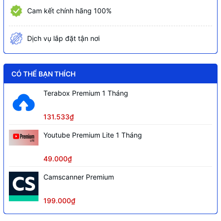
4 Kênh: 5 MP@(1-12 fps)/5M-N@(1 fps-
Cam kết chính hãng 100%
25 fps), kênh khác 5M-N@(1 fps-12
fps)
Dịch vụ lắp đặt tận nơi
4 Kênh: 4M-N/1080p@(1-25fps), kênh
khác 4M-N@(1 fps-15 fps)/1080p@(1
fps-12fps)
CÓ THỂ BẠN THÍCH
1080N/720p/960H/D1/CIF@(1-25/30
Terabox Premium 1 Tháng
Hỗ trợ
fps)
131.533₫
Cổng ra tín hiệu video đồng thời HDMI
(2K) /VGA, băng thông lên đến 64
Youtube Premium Lite 1 Tháng
Mbps
49.000₫
Kết nối nhiều nhãn hiệu camera IP
(8+4) hỗ trợ lên đến camera 6MP với
Camscanner Premium
chuẩn tương tích Onvif 24.12
1 ổ cứng tối đa 16TB, 2 cổng usb 2.0, 1
199.000₫
cổng mạng RJ45(100), 1 cổng RS485, 1
cổng audio vào ra hỗ trợ đàm thoại hai