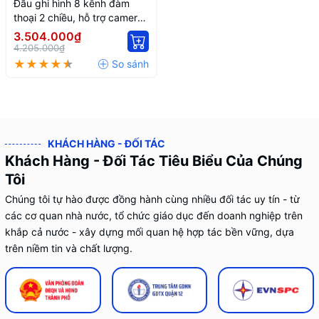
Đầu ghi hình 8 kênh đàm
thoại 2 chiều, hỗ trợ camera
HDCVI/TVI/AHD/Analog/IP
3.504.000₫
DH-XVR5108HS-5M-I3/T
4.205.000₫
KHÁCH HÀNG - ĐỐI TÁC
Khách Hàng - Đối Tác Tiêu Biểu Của Chúng
Tôi
Chúng tôi tự hào được đồng hành cùng nhiều đối tác uy tín - từ
các cơ quan nhà nước, tổ chức giáo dục đến doanh nghiệp trên
khắp cả nước - xây dựng mối quan hệ hợp tác bền vững, dựa
trên niềm tin và chất lượng.