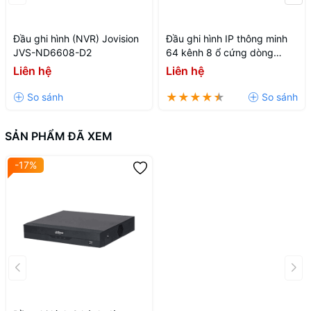
Đầu ghi hình (NVR) Jovision
Đầu ghi hình IP thông minh
JVS-ND6608-D2
64 kênh 8 ổ cứng dòng
WIZMIND DHI-NVR608H-
Liên hệ
Liên hệ
64-XI
SẢN PHẨM ĐÃ XEM
-17%