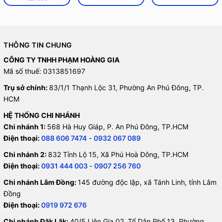
THÔNG TIN CHUNG
CÔNG TY TNHH PHẠM HOÀNG GIA
Mã số thuế: 0313851697
Trụ sở chính:
83/1/1 Thạnh Lộc 31, Phường An Phú Đông, TP.
HCM
HỆ THỐNG CHI NHÁNH
Chi nhánh 1:
568 Hà Huy Giáp, P. An Phú Đông, TP.HCM
Điện thoại:
088 606 7474
-
0932 067 089
Chi nhánh 2:
832 Tỉnh Lộ 15, Xã Phú Hoà Đông, TP.HCM
Điện thoại:
0931 444 003
-
0907 256 760
Chi nhánh Lâm Đồng:
145 đường độc lập, xã Tánh Linh, tỉnh Lâm
Đồng
Điện thoại:
0919 972 676
Chi nhánh Đăk Lăk:
40/5 Liên Gia 02, Tổ Dân Phố 13, Phường