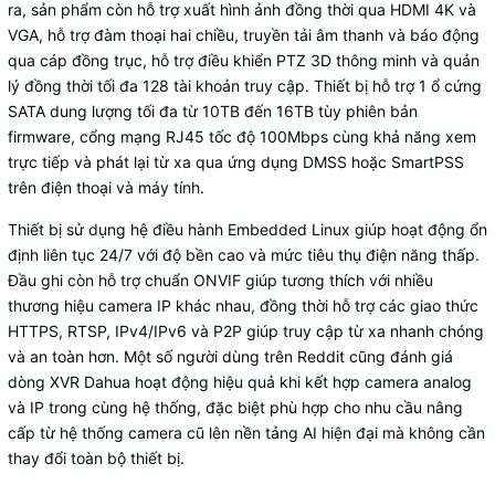
ra, sản phẩm còn hỗ trợ xuất hình ảnh đồng thời qua HDMI 4K và
VGA, hỗ trợ đàm thoại hai chiều, truyền tải âm thanh và báo động
qua cáp đồng trục, hỗ trợ điều khiển PTZ 3D thông minh và quản
lý đồng thời tối đa 128 tài khoản truy cập. Thiết bị hỗ trợ 1 ổ cứng
SATA dung lượng tối đa từ 10TB đến 16TB tùy phiên bản
firmware, cổng mạng RJ45 tốc độ 100Mbps cùng khả năng xem
trực tiếp và phát lại từ xa qua ứng dụng DMSS hoặc SmartPSS
trên điện thoại và máy tính.
Thiết bị sử dụng hệ điều hành Embedded Linux giúp hoạt động ổn
định liên tục 24/7 với độ bền cao và mức tiêu thụ điện năng thấp.
Đầu ghi còn hỗ trợ chuẩn ONVIF giúp tương thích với nhiều
thương hiệu camera IP khác nhau, đồng thời hỗ trợ các giao thức
HTTPS, RTSP, IPv4/IPv6 và P2P giúp truy cập từ xa nhanh chóng
và an toàn hơn. Một số người dùng trên Reddit cũng đánh giá
dòng XVR Dahua hoạt động hiệu quả khi kết hợp camera analog
và IP trong cùng hệ thống, đặc biệt phù hợp cho nhu cầu nâng
cấp từ hệ thống camera cũ lên nền tảng AI hiện đại mà không cần
thay đổi toàn bộ thiết bị.