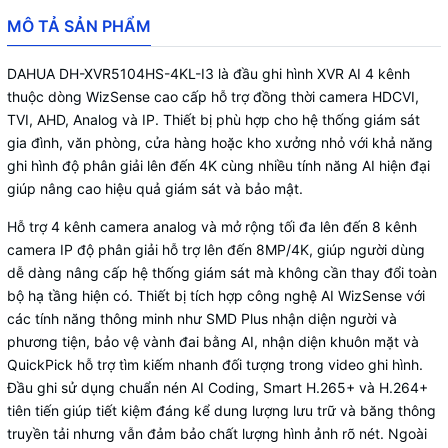
MÔ TẢ SẢN PHẨM
DAHUA DH-XVR5104HS-4KL-I3 là đầu ghi hình XVR AI 4 kênh
thuộc dòng WizSense cao cấp hỗ trợ đồng thời camera HDCVI,
TVI, AHD, Analog và IP. Thiết bị phù hợp cho hệ thống giám sát
gia đình, văn phòng, cửa hàng hoặc kho xưởng nhỏ với khả năng
ghi hình độ phân giải lên đến 4K cùng nhiều tính năng AI hiện đại
giúp nâng cao hiệu quả giám sát và bảo mật.
Hỗ trợ 4 kênh camera analog và mở rộng tối đa lên đến 8 kênh
camera IP độ phân giải hỗ trợ lên đến 8MP/4K, giúp người dùng
dễ dàng nâng cấp hệ thống giám sát mà không cần thay đổi toàn
bộ hạ tầng hiện có. Thiết bị tích hợp công nghệ AI WizSense với
các tính năng thông minh như SMD Plus nhận diện người và
phương tiện, bảo vệ vành đai bằng AI, nhận diện khuôn mặt và
QuickPick hỗ trợ tìm kiếm nhanh đối tượng trong video ghi hình.
Đầu ghi sử dụng chuẩn nén AI Coding, Smart H.265+ và H.264+
tiên tiến giúp tiết kiệm đáng kể dung lượng lưu trữ và băng thông
truyền tải nhưng vẫn đảm bảo chất lượng hình ảnh rõ nét. Ngoài