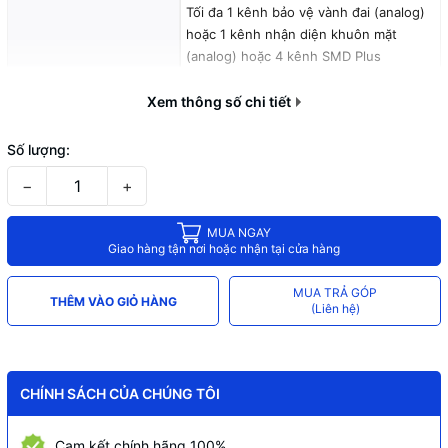
Tối đa 1 kênh bảo vệ vành đai (analog)
hoặc 1 kênh nhận diện khuôn mặt
(analog) hoặc 4 kênh SMD Plus
(analog)
Xem thông số chi tiết
Ghi hình camera độ phân giải tất cả
kênh: 4K (1 fps–7 fps); 6MP (1 fps–10
Số lượng:
fps); 5MP (1 fps–12 fps); 4MP/3MP (1
fps–15 fps); 4M-
−
+
N/1080p/720p/960H/D1/CIF (1 fps–
25/30 fps);
MUA NGAY
Giao hàng tận nơi hoặc nhận tại cửa hàng
Kết nối nhiều nhãn hiệu camera IP(4+4)
hỗ trợ lên đến camera 6MP với chuẩn
MUA TRẢ GÓP
THÊM VÀO GIỎ HÀNG
tương tích Onvif 16.12
(Liên hệ)
Hỗ trợ
1 ổ cứng tối đa 10TB, 2 cổng usb 2.0, 1
cổng mạng RJ45(100Mbps), 1 cổng
RS485, hỗ trợ điều kiển quay quét 3D
CHÍNH SÁCH CỦA CHÚNG TÔI
thông minh với giao thức Dahua
Cam kết chính hãng 100%
Xem lại và trực tiếp qua mạng máy tính