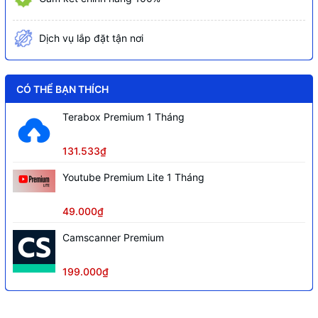
thiết bị di động, hỗ trợ cấu hình thông
minh qua P2P, 1 cổng audio vào ra hỗ
Dịch vụ lắp đặt tận nơi
trợ đàm thoại hai chiều, quản lý đồng
thời 128 tài khoản kết nối.
Truyền tải âm thanh, báo động qua cáp
CÓ THỂ BẠN THÍCH
đồng trục
Terabox Premium 1 Tháng
Tên miền miễn phí SmartDDNS.TV và
P2P
131.533₫
Youtube Premium Lite 1 Tháng
49.000₫
Camscanner Premium
199.000₫