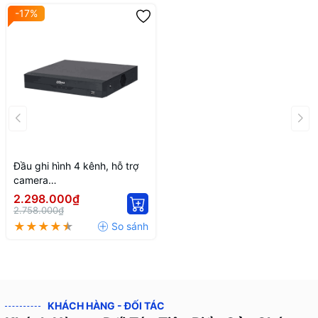
-17%
Đầu ghi hình 4 kênh, hỗ trợ
camera
HDCVI/TVI/AHD/Analog/IP
2.298.000₫
DH-XVR5104HS-4KL-I3
2.758.000₫
KHÁCH HÀNG - ĐỐI TÁC