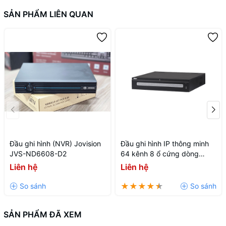
SẢN PHẨM LIÊN QUAN
Đầu ghi hình (NVR) Jovision
Đầu ghi hình IP thông minh
JVS-ND6608-D2
64 kênh 8 ổ cứng dòng
WIZMIND DHI-NVR608H-
Liên hệ
Liên hệ
64-XI
SẢN PHẨM ĐÃ XEM