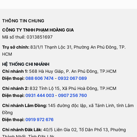
THÔNG TIN CHUNG
CÔNG TY TNHH PHẠM HOÀNG GIA
Mã số thuế: 0313851697
Trụ sở chính:
83/1/1 Thạnh Lộc 31, Phường An Phú Đông, TP.
HCM
HỆ THỐNG CHI NHÁNH
Chi nhánh 1:
568 Hà Huy Giáp, P. An Phú Đông, TP.HCM
Điện thoại:
088 606 7474
-
0932 067 089
Chi nhánh 2:
832 Tỉnh Lộ 15, Xã Phú Hoà Đông, TP.HCM
Điện thoại:
0931 444 003
-
0907 256 760
Chi nhánh Lâm Đồng:
145 đường độc lập, xã Tánh Linh, tỉnh Lâm
Đồng
Điện thoại:
0919 972 676
Chi nhánh Đăk Lăk:
40/5 Liên Gia 02, Tổ Dân Phố 13, Phường
Thành Nhất, Tỉnh Đăk Lăk