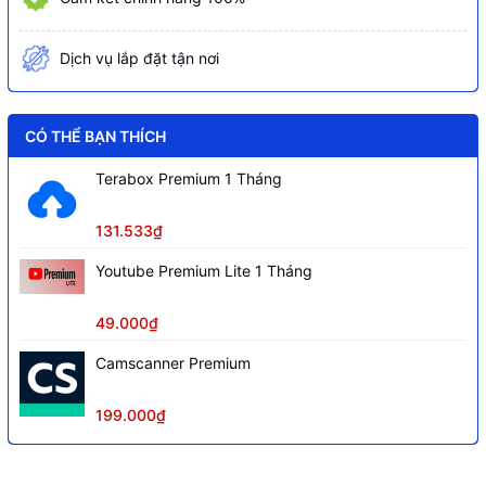
Xem lại và trực tiếp qua mạng máy tính
Dịch vụ lắp đặt tận nơi
thiết bị di động, hỗ trợ cấu hình thông
minh qua P2P, 1 cổng audio vào ra hỗ
trợ đàm thoại hai chiều, quản lý đồng
thời 128 tài khoản kết nối.
CÓ THỂ BẠN THÍCH
Truyền tải âm thanh, báo động qua cáp
Terabox Premium 1 Tháng
đồng trục
131.533₫
Tên miền miễn phí SmartDDNS.TV và
P2P
Youtube Premium Lite 1 Tháng
49.000₫
Camscanner Premium
199.000₫