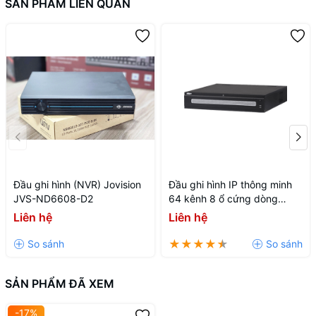
SẢN PHẨM LIÊN QUAN
Đầu ghi hình (NVR) Jovision
Đầu ghi hình IP thông minh
JVS-ND6608-D2
64 kênh 8 ổ cứng dòng
WIZMIND DHI-NVR608H-
Liên hệ
Liên hệ
64-XI
SẢN PHẨM ĐÃ XEM
-17%