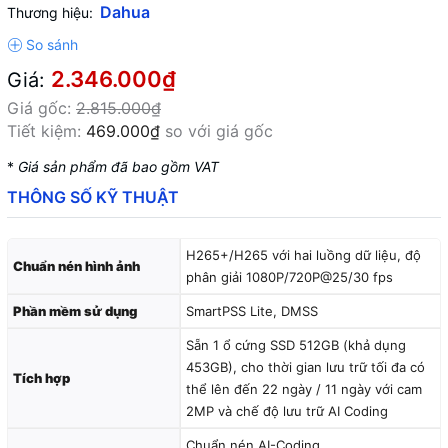
Dahua
Thương hiệu:
2.346.000₫
Giá:
Giá gốc:
2.815.000₫
Tiết kiệm:
469.000₫
so với giá gốc
*
Giá sản phẩm đã bao gồm VAT
THÔNG SỐ KỸ THUẬT
H265+/H265 với hai luồng dữ liệu, độ
Chuẩn nén hình ảnh
phân giải 1080P/720P@25/30 fps
Phần mềm sử dụng
SmartPSS Lite, DMSS
Sẵn 1 ổ cứng SSD 512GB (khả dụng
453GB), cho thời gian lưu trữ tối đa có
Tích hợp
thể lên đến 22 ngày / 11 ngày với cam
2MP và chế độ lưu trữ AI Coding
Chuẩn nén AI-Coding