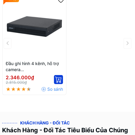
Đầu ghi hình 4 kênh, hỗ trợ
camera
HDCVI/TVI/AHD/Analog/IP
2.346.000₫
DH-XVR1B08-I-512G
2.815.000₫
KHÁCH HÀNG - ĐỐI TÁC
Khách Hàng - Đối Tác Tiêu Biểu Của Chúng