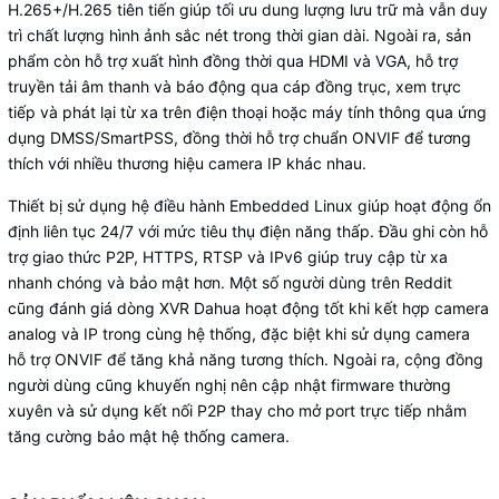
H.265+/H.265 tiên tiến giúp tối ưu dung lượng lưu trữ mà vẫn duy
trì chất lượng hình ảnh sắc nét trong thời gian dài. Ngoài ra, sản
phẩm còn hỗ trợ xuất hình đồng thời qua HDMI và VGA, hỗ trợ
truyền tải âm thanh và báo động qua cáp đồng trục, xem trực
tiếp và phát lại từ xa trên điện thoại hoặc máy tính thông qua ứng
dụng DMSS/SmartPSS, đồng thời hỗ trợ chuẩn ONVIF để tương
thích với nhiều thương hiệu camera IP khác nhau.
Thiết bị sử dụng hệ điều hành Embedded Linux giúp hoạt động ổn
định liên tục 24/7 với mức tiêu thụ điện năng thấp. Đầu ghi còn hỗ
trợ giao thức P2P, HTTPS, RTSP và IPv6 giúp truy cập từ xa
nhanh chóng và bảo mật hơn. Một số người dùng trên Reddit
cũng đánh giá dòng XVR Dahua hoạt động tốt khi kết hợp camera
analog và IP trong cùng hệ thống, đặc biệt khi sử dụng camera
hỗ trợ ONVIF để tăng khả năng tương thích. Ngoài ra, cộng đồng
người dùng cũng khuyến nghị nên cập nhật firmware thường
xuyên và sử dụng kết nối P2P thay cho mở port trực tiếp nhằm
tăng cường bảo mật hệ thống camera.