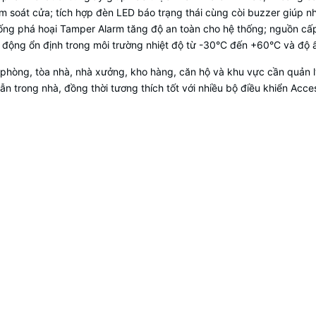
 soát cửa; tích hợp đèn LED báo trạng thái cùng còi buzzer giúp n
hống phá hoại Tamper Alarm tăng độ an toàn cho hệ thống; nguồn cấp
ạt động ổn định trong môi trường nhiệt độ từ -30°C đến +60°C và độ
 phòng, tòa nhà, nhà xưởng, kho hàng, căn hộ và khu vực cần quản 
 lẫn trong nhà, đồng thời tương thích tốt với nhiều bộ điều khiển Acc