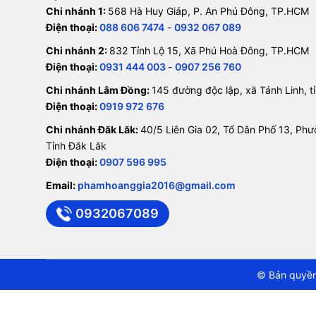
Chi nhánh 1:
568 Hà Huy Giáp, P. An Phú Đông, TP.HCM
Điện thoại:
088 606 7474
-
0932 067 089
Chi nhánh 2:
832 Tỉnh Lộ 15, Xã Phú Hoà Đông, TP.HCM
Điện thoại:
0931 444 003
-
0907 256 760
Chi nhánh Lâm Đồng:
145 đường độc lập, xã Tánh Linh, 
Điện thoại:
0919 972 676
Chi nhánh Đăk Lăk:
40/5 Liên Gia 02, Tổ Dân Phố 13, Ph
Tỉnh Đăk Lăk
Điện thoại:
0907 596 995
Email:
phamhoanggia2016@gmail.com
0932067089
© Bản quyền