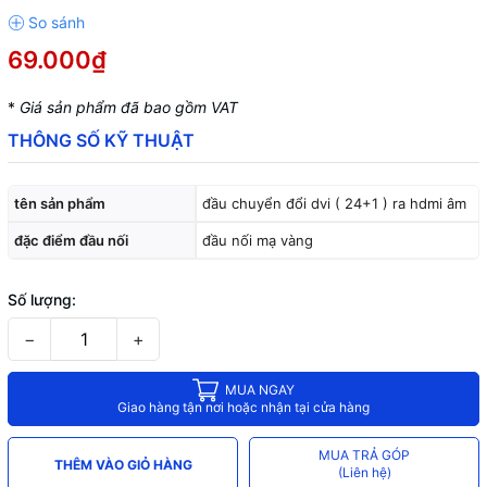
69.000₫
*
Giá sản phẩm đã bao gồm VAT
THÔNG SỐ KỸ THUẬT
tên sản phẩm
đầu chuyển đổi dvi ( 24+1 ) ra hdmi âm
đặc điểm đầu nối
đầu nối mạ vàng
Số lượng:
−
+
MUA NGAY
Giao hàng tận nơi hoặc nhận tại cửa hàng
MUA TRẢ GÓP
THÊM VÀO GIỎ HÀNG
(Liên hệ)