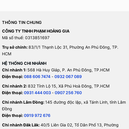
THÔNG TIN CHUNG
CÔNG TY TNHH PHẠM HOÀNG GIA
Mã số thuế: 0313851697
Trụ sở chính:
83/1/1 Thạnh Lộc 31, Phường An Phú Đông, TP.
HCM
HỆ THỐNG CHI NHÁNH
Chi nhánh 1:
568 Hà Huy Giáp, P. An Phú Đông, TP.HCM
Điện thoại:
088 606 7474
-
0932 067 089
Chi nhánh 2:
832 Tỉnh Lộ 15, Xã Phú Hoà Đông, TP.HCM
Điện thoại:
0931 444 003
-
0907 256 760
Chi nhánh Lâm Đồng:
145 đường độc lập, xã Tánh Linh, tỉnh Lâm
Đồng
Điện thoại:
0919 972 676
Chi nhánh Đăk Lăk:
40/5 Liên Gia 02, Tổ Dân Phố 13, Phường