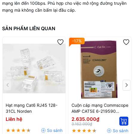
mạng lên đến 10Gbps. Phù hợp cho việc mở rộng đường truyền
mạng mà không cần bấm lại đầu cáp.
SẢN PHẨM LIÊN QUAN
-17%
Hạt mạng Cat6 RJ45 128-
Cuộn cáp mạng Commscope
31CL Norden
AMP CAT5E 6-219590
(305m/cuộn)
Liên hệ
2.635.000₫
3.162.000₫