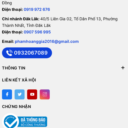
Đồng
Điện thoại:
0919 972 676
Chi nhánh Đăk Lăk:
40/5 Liên Gia 02, Tổ Dân Phố 13, Phường
Thành Nhất, Tỉnh Đăk Lăk
Điện thoại:
0907 596 995
Email:
phamhoanggia2016@gmail.com
0932067089
THÔNG TIN
LIÊN KẾT XÃ HỘI
CHỨNG NHẬN