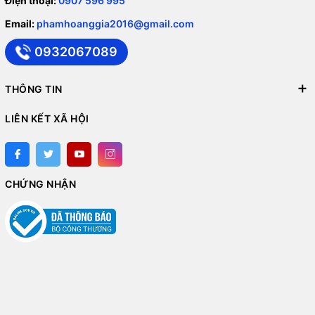
Điện thoại:
0907 596 995
Email:
phamhoanggia2016@gmail.com
0932067089
THÔNG TIN
LIÊN KẾT XÃ HỘI
CHỨNG NHẬN