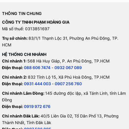
THÔNG TIN CHUNG
CÔNG TY TNHH PHẠM HOÀNG GIA
Mã số thuế: 0313851697
Trụ sở chính:
83/1/1 Thạnh Lộc 31, Phường An Phú Đông, TP.
HCM
HỆ THỐNG CHI NHÁNH
Chi nhánh 1:
568 Hà Huy Giáp, P. An Phú Đông, TP.HCM
Điện thoại:
088 606 7474
-
0932 067 089
Chi nhánh 2:
832 Tỉnh Lộ 15, Xã Phú Hoà Đông, TP.HCM
Điện thoại:
0931 444 003
-
0907 256 760
Chi nhánh Lâm Đồng:
145 đường độc lập, xã Tánh Linh, tỉnh Lâm
Đồng
Điện thoại:
0919 972 676
Chi nhánh Đăk Lăk:
40/5 Liên Gia 02, Tổ Dân Phố 13, Phường
Thành Nhất, Tỉnh Đăk Lăk