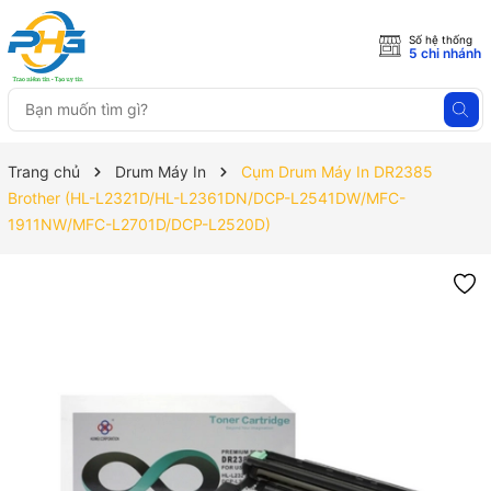
Số hệ thống
5 chi nhánh
Trang chủ
Drum Máy In
Cụm Drum Máy In DR2385
Brother (HL-L2321D/HL-L2361DN/DCP-L2541DW/MFC-
1911NW/MFC-L2701D/DCP-L2520D)