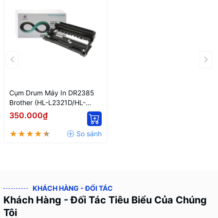
Cụm Drum Máy In DR2385
Brother (HL-L2321D/HL-
L2361DN/DCP-
350.000₫
L2541DW/MFC-
1911NW/MFC-L2701D/DCP-
L2520D)
KHÁCH HÀNG - ĐỐI TÁC
Khách Hàng - Đối Tác Tiêu Biểu Của Chúng
Tôi