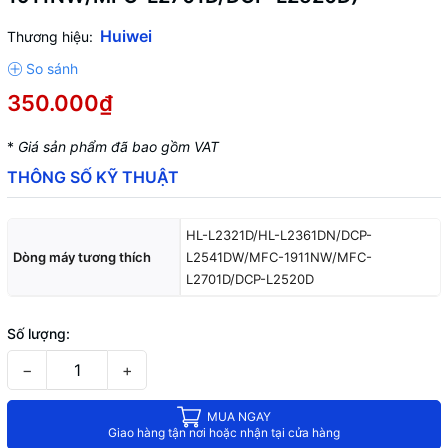
Huiwei
Thương hiệu:
350.000₫
*
Giá sản phẩm đã bao gồm VAT
THÔNG SỐ KỸ THUẬT
HL-L2321D/HL-L2361DN/DCP-
Dòng máy tương thích
L2541DW/MFC-1911NW/MFC-
L2701D/DCP-L2520D
Số lượng:
−
+
MUA NGAY
Giao hàng tận nơi hoặc nhận tại cửa hàng