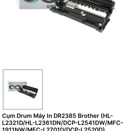
Cụm Drum Máy In DR2385 Brother (HL-
L2321D/HL-L2361DN/DCP-L2541DW/MFC-
1911NW/MFC-L2701D/DCP-L2520D)