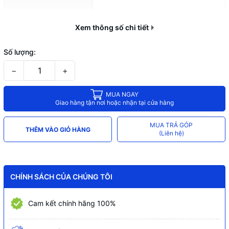
1 x USB Type-C
Xem thông số chi tiết
Cổng kết nối mặt trước
Audio (Mic/Headphone)
Số lượng:
Núm / hub điều khiển quạt (fan
controller)
−
+
MUA NGAY
Giao hàng tận nơi hoặc nhận tại cửa hàng
MUA TRẢ GÓP
THÊM VÀO GIỎ HÀNG
(Liên hệ)
CHÍNH SÁCH CỦA CHÚNG TÔI
Cam kết chính hãng 100%