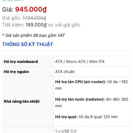
945.000₫
Giá:
Giá gốc:
1.134.000₫
Tiết kiệm:
189.000₫
so với giá gốc
*
Giá sản phẩm đã bao gồm VAT
THÔNG SỐ KỸ THUẬT
Hỗ trợ mainboard
ATX / Micro-ATX / Mini-ITX
Hỗ trợ nguồn
ATX chuẩn
Hỗ trợ tản CPU (air cooler):
tối đa ~182
mm
Hỗ trợ tản nước (radiator):
lên đến 360
Khả năng tản nhiệt
mm
Hỗ trợ quạt:
tối đa 8 quạt 120 mm
1 x USB 3.0