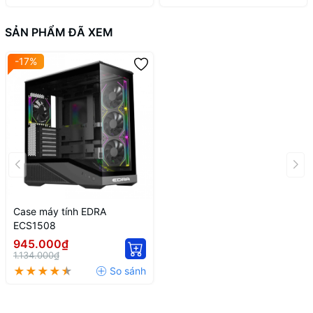
SẢN PHẨM ĐÃ XEM
-17%
Case máy tính EDRA
ECS1508
945.000₫
1.134.000₫