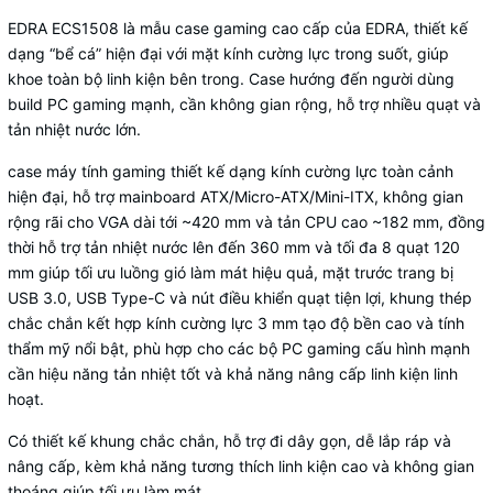
EDRA ECS1508 là mẫu case gaming cao cấp của EDRA, thiết kế
dạng “bể cá” hiện đại với mặt kính cường lực trong suốt, giúp
khoe toàn bộ linh kiện bên trong. Case hướng đến người dùng
build PC gaming mạnh, cần không gian rộng, hỗ trợ nhiều quạt và
tản nhiệt nước lớn.
case máy tính gaming thiết kế dạng kính cường lực toàn cảnh
hiện đại, hỗ trợ mainboard ATX/Micro-ATX/Mini-ITX, không gian
rộng rãi cho VGA dài tới ~420 mm và tản CPU cao ~182 mm, đồng
thời hỗ trợ tản nhiệt nước lên đến 360 mm và tối đa 8 quạt 120
mm giúp tối ưu luồng gió làm mát hiệu quả, mặt trước trang bị
USB 3.0, USB Type-C và nút điều khiển quạt tiện lợi, khung thép
chắc chắn kết hợp kính cường lực 3 mm tạo độ bền cao và tính
thẩm mỹ nổi bật, phù hợp cho các bộ PC gaming cấu hình mạnh
cần hiệu năng tản nhiệt tốt và khả năng nâng cấp linh kiện linh
hoạt.
Có thiết kế khung chắc chắn, hỗ trợ đi dây gọn, dễ lắp ráp và
nâng cấp, kèm khả năng tương thích linh kiện cao và không gian
thoáng giúp tối ưu làm mát.