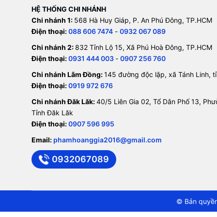
HỆ THỐNG CHI NHÁNH
Chi nhánh 1:
568 Hà Huy Giáp, P. An Phú Đông, TP.HCM
Điện thoại:
088 606 7474
-
0932 067 089
Chi nhánh 2:
832 Tỉnh Lộ 15, Xã Phú Hoà Đông, TP.HCM
Điện thoại:
0931 444 003
-
0907 256 760
Chi nhánh Lâm Đồng:
145 đường độc lập, xã Tánh Linh, 
Điện thoại:
0919 972 676
Chi nhánh Đăk Lăk:
40/5 Liên Gia 02, Tổ Dân Phố 13, Ph
Tỉnh Đăk Lăk
Điện thoại:
0907 596 995
Email:
phamhoanggia2016@gmail.com
0932067089
© Bản quyền