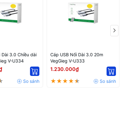
Dài 3.0 Chiều dài
Cáp USB Nối Dài 3.0 20m
Cáp U
ieg V-U334
VegGieg V-U333
VegGi
₫
1.230.000₫
872.