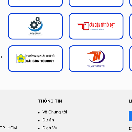
m
THÔNG TIN
L
Về Chúng tôi
Dự án
 TP. HCM
Dịch Vụ
C