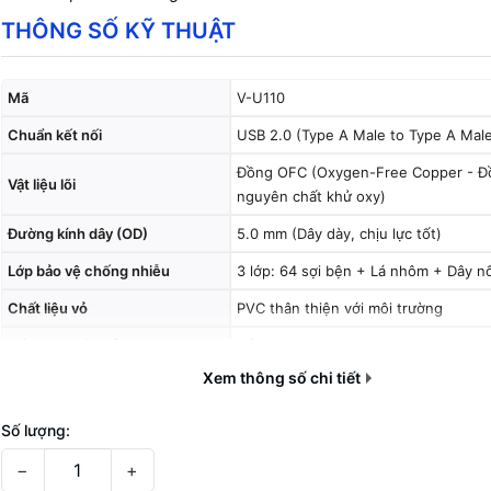
THÔNG SỐ KỸ THUẬT
Mã
V-U110
Chuẩn kết nối
USB 2.0 (Type A Male to Type A Mal
Đồng OFC (Oxygen-Free Copper - Đ
Vật liệu lõi
nguyên chất khử oxy)
Đường kính dây (OD)
5.0 mm (Dây dày, chịu lực tốt)
Lớp bảo vệ chống nhiễu
3 lớp: 64 sợi bện + Lá nhôm + Dây nố
Chất liệu vỏ
PVC thân thiện với môi trường
Tốc độ truyền tải
Tối đa 480 Mbps
Xem thông số chi tiết
Số lượng:
−
+