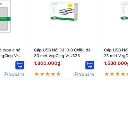
b type c hỗ
Cáp USB Nối Dài 3.0 Chiều dài
Cáp USB Nối 
VegGieg V-
30 mét VegGieg V-U335
25 mét VegG
1.800.000₫
1.530.000