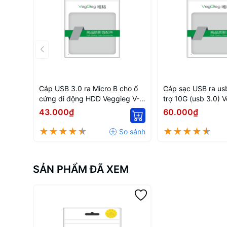
Cáp USB 3.0 ra Micro B cho ổ
Cáp sạc USB ra us
cứng di động HDD Veggieg V-
trợ 10G (usb 3.0) 
U318 0.5m
U323 1.5m
43.000₫
60.000₫
SẢN PHẨM ĐÃ XEM