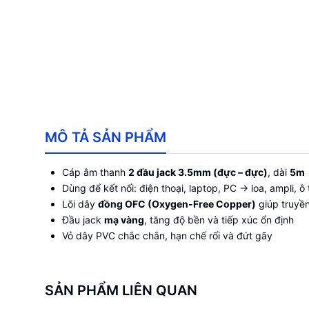
MÔ TẢ SẢN PHẨM
Cáp âm thanh
2 đầu jack 3.5mm (đực – đực)
, dài
5m
Dùng để kết nối: điện thoại, laptop, PC → loa, ampli, ô
Lõi dây
đồng OFC (Oxygen-Free Copper)
giúp truyền 
Đầu jack
mạ vàng
, tăng độ bền và tiếp xúc ổn định
Vỏ dây PVC chắc chắn, hạn chế rối và đứt gãy
SẢN PHẨM LIÊN QUAN