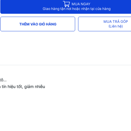
MUA NGAY
Giao hàng tận nơi hoặc nhận tại cửa hàng
MUA TRẢ GÓP
THÊM VÀO GIỎ HÀNG
(Liên hệ)
 tô…
tín hiệu tốt, giảm nhiễu