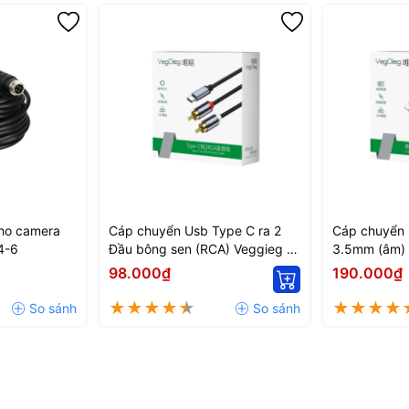
cho camera
Cáp chuyển Usb Type C ra 2
Cáp chuyển 
4-6
Đầu bông sen (RCA) Veggieg V-
3.5mm (âm) 
A621 1.5m
A619
98.000₫
190.000₫