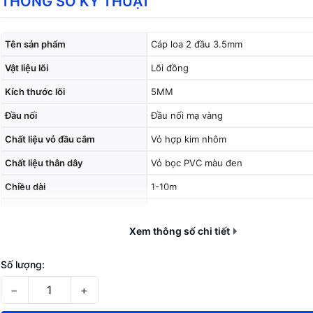
THÔNG SỐ KỸ THUẬT
Tên sản phẩm
Cáp loa 2 đầu 3.5mm
Vật liệu lõi
Lõi đồng
Kích thước lõi
5MM
Đầu nối
Đầu nối mạ vàng
Chất liệu vỏ đầu cắm
Vỏ hợp kim nhôm
Chất liệu thân dây
Vỏ bọc PVC màu đen
Chiều dài
1-10m
Quy cách đóng gói
Đóng gói trong hộp
Xem thông số chi tiết
Số lượng:
−
+