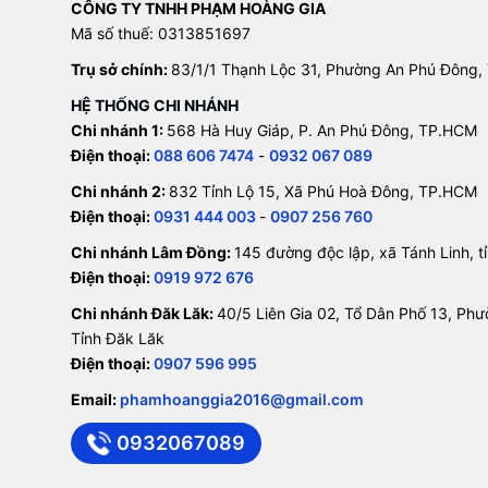
CÔNG TY TNHH PHẠM HOÀNG GIA
Mã số thuế: 0313851697
Trụ sở chính:
83/1/1 Thạnh Lộc 31, Phường An Phú Đông,
HỆ THỐNG CHI NHÁNH
Chi nhánh 1:
568 Hà Huy Giáp, P. An Phú Đông, TP.HCM
Điện thoại:
088 606 7474
-
0932 067 089
Chi nhánh 2:
832 Tỉnh Lộ 15, Xã Phú Hoà Đông, TP.HCM
Điện thoại:
0931 444 003
-
0907 256 760
Chi nhánh Lâm Đồng:
145 đường độc lập, xã Tánh Linh, 
Điện thoại:
0919 972 676
Chi nhánh Đăk Lăk:
40/5 Liên Gia 02, Tổ Dân Phố 13, Ph
Tỉnh Đăk Lăk
Điện thoại:
0907 596 995
Email:
phamhoanggia2016@gmail.com
0932067089