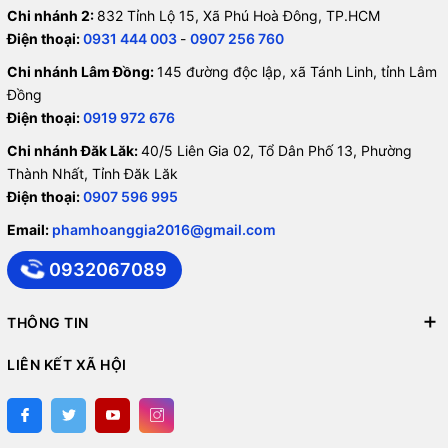
Chi nhánh 2:
832 Tỉnh Lộ 15, Xã Phú Hoà Đông, TP.HCM
Điện thoại:
0931 444 003
-
0907 256 760
Chi nhánh Lâm Đồng:
145 đường độc lập, xã Tánh Linh, tỉnh Lâm
Đồng
Điện thoại:
0919 972 676
Chi nhánh Đăk Lăk:
40/5 Liên Gia 02, Tổ Dân Phố 13, Phường
Thành Nhất, Tỉnh Đăk Lăk
Điện thoại:
0907 596 995
Email:
phamhoanggia2016@gmail.com
0932067089
THÔNG TIN
LIÊN KẾT XÃ HỘI