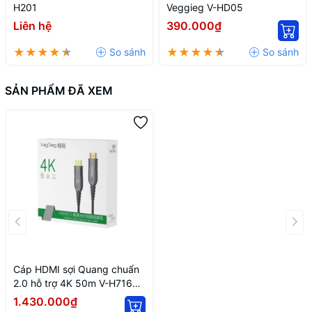
H201
Veggieg V-HD05
Liên hệ
390.000₫
SẢN PHẨM ĐÃ XEM
Cáp HDMI sợi Quang chuẩn
2.0 hỗ trợ 4K 50m V-H716
VegGieg
1.430.000₫