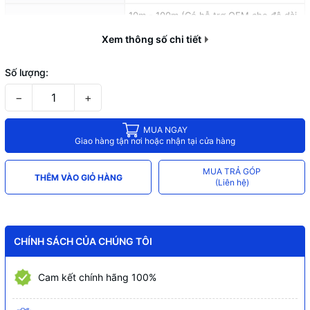
10m - 100m (Có hỗ trợ OEM cho độ dài
Độ dài sẵn có
lớn hơn)
Xem thông số chi tiết
Đóng hộp (Dưới 50m) hoặc Kèm theo
Quy cách đóng gói
cuộn (Trên 50m)
Số lượng:
−
+
MUA NGAY
Giao hàng tận nơi hoặc nhận tại cửa hàng
MUA TRẢ GÓP
THÊM VÀO GIỎ HÀNG
(Liên hệ)
CHÍNH SÁCH CỦA CHÚNG TÔI
Cam kết chính hãng 100%