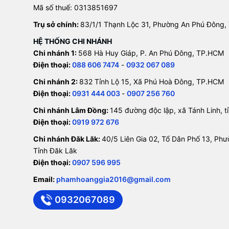
Mã số thuế: 0313851697
Trụ sở chính:
83/1/1 Thạnh Lộc 31, Phường An Phú Đông,
HỆ THỐNG CHI NHÁNH
Chi nhánh 1:
568 Hà Huy Giáp, P. An Phú Đông, TP.HCM
Điện thoại:
088 606 7474
-
0932 067 089
Chi nhánh 2:
832 Tỉnh Lộ 15, Xã Phú Hoà Đông, TP.HCM
Điện thoại:
0931 444 003
-
0907 256 760
Chi nhánh Lâm Đồng:
145 đường độc lập, xã Tánh Linh, 
Điện thoại:
0919 972 676
Chi nhánh Đăk Lăk:
40/5 Liên Gia 02, Tổ Dân Phố 13, Ph
Tỉnh Đăk Lăk
Điện thoại:
0907 596 995
Email:
phamhoanggia2016@gmail.com
0932067089