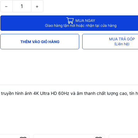
−
+
MUA NGAY
Giao hàng tận nơi hoặc nhận tại cửa hàng
MUA TRẢ GÓP
THÊM VÀO GIỎ HÀNG
(Liên hệ)
ruyền hình ảnh 4K Ultra HD 60Hz và âm thanh chất lượng cao, tín h