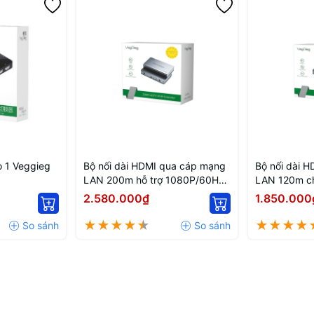
 1 Veggieg
Bộ nối dài HDMI qua cáp mạng
Bộ nối dài 
LAN 200m hỗ trợ 1080P/60Hz
LAN 120m c
có 2 cổng USB Veggieg V-
HD011 Vegg
2.580.000₫
1.850.000
HD012