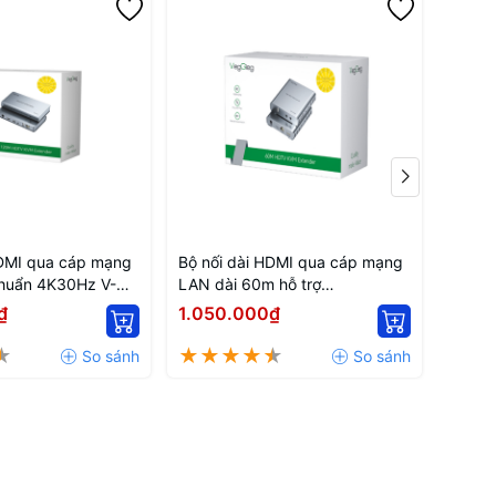
HDMI qua cáp mạng
Bộ nối dài HDMI qua cáp mạng
Bộ nố
huẩn 4K30Hz V-
LAN dài 60m hỗ trợ
LAN 1
ieg
1080P/60Hz Veggieg V-HD010
IR V-
₫
1.050.000₫
1.65