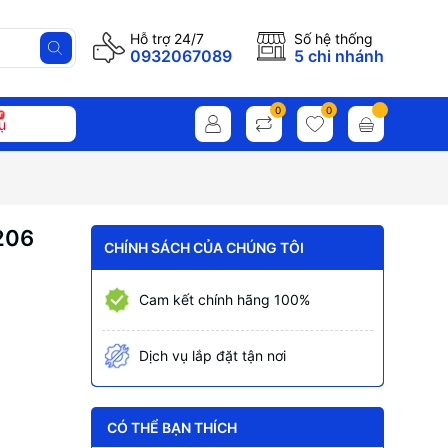
Hỗ trợ 24/7
Số hệ thống
0932067089
5 chi nhánh
0
0
ụ
206
CHÍNH SÁCH CỦA CHÚNG TÔI
Cam kết chính hãng 100%
Dịch vụ lắp đặt tận nơi
CÓ THỂ BẠN THÍCH