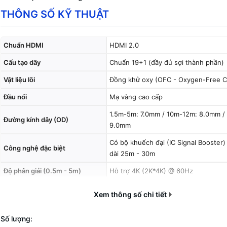
THÔNG SỐ KỸ THUẬT
Chuẩn HDMI
HDMI 2.0
Cấu tạo dây
Chuẩn 19+1 (đầy đủ sợi thành phần)
Vật liệu lõi
Đồng khử oxy (OFC - Oxygen-Free C
Đầu nối
Mạ vàng cao cấp
1.5m-5m: 7.0mm / 10m-12m: 8.0mm /
Đường kính dây (OD)
9.0mm
Có bộ khuếch đại (IC Signal Booster)
Công nghệ đặc biệt
dài 25m - 30m
Độ phân giải (0.5m - 5m)
Hỗ trợ 4K (2K*4K) @ 60Hz
Độ phân giải (8m - 30m)
Hỗ trợ 4K (2K*4K) @ 30Hz
Xem thông số chi tiết
Quy cách đóng gói
Đóng gói trong hộp
Số lượng: