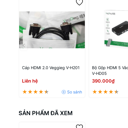
Cáp HDMI 2.0 Veggieg V-H201
Bộ Gộp HDMI 5 Vào
V-HD05
Liên hệ
390.000₫
SẢN PHẨM ĐÃ XEM