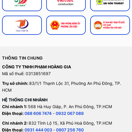
THÔNG TIN CHUNG
CÔNG TY TNHH PHẠM HOÀNG GIA
Mã số thuế: 0313851697
Trụ sở chính:
83/1/1 Thạnh Lộc 31, Phường An Phú Đông, TP.
HCM
HỆ THỐNG CHI NHÁNH
Chi nhánh 1:
568 Hà Huy Giáp, P. An Phú Đông, TP.HCM
Điện thoại:
088 606 7474
-
0932 067 089
Chi nhánh 2:
832 Tỉnh Lộ 15, Xã Phú Hoà Đông, TP.HCM
Điện thoại:
0931 444 003
-
0907 256 760