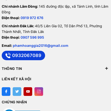
Chi nhánh Lâm Đồng:
145 đường độc lập, xã Tánh Linh, tỉnh Lâm
Đồng
Điện thoại:
0919 972 676
Chi nhánh Đăk Lăk:
40/5 Liên Gia 02, Tổ Dân Phố 13, Phường
Thành Nhất, Tỉnh Đăk Lăk
Điện thoại:
0907 596 995
Email:
phamhoanggia2016@gmail.com
0932067089
THÔNG TIN
LIÊN KẾT XÃ HỘI
CHỨNG NHẬN