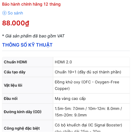
Bảo hành chính hãng 12 tháng
88.000₫
*
Giá sản phẩm đã bao gồm VAT
THÔNG SỐ KỸ THUẬT
Chuẩn HDMI
HDMI 2.0
Cấu tạo dây
Chuẩn 19+1 (đầy đủ sợi thành phần)
Đồng khử oxy (OFC - Oxygen-Free
Vật liệu lõi
Copper)
Đầu nối
Mạ vàng cao cấp
1.5m-5m: 7.0mm / 10m-12m: 8.0mm /
Đường kính dây (OD)
15m-20m: 9.0mm
Có bộ khuếch đại (IC Signal Booster)
Công nghệ đặc biệt
cho chiều dài 25m - 30m