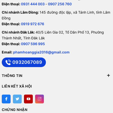
Điện thoại:
0931 444 003
-
0907 256 760
Chi nhánh Lâm Đồng:
145 đường độc lập, xã Tánh Linh, tỉnh Lâm
Đồng
Điện thoại:
0919 972 676
Chi nhánh Đăk Lăk:
40/5 Liên Gia 02, Tổ Dân Phố 13, Phường
Thành Nhất, Tỉnh Đăk Lăk
Điện thoại:
0907 596 995
Email:
phamhoanggia2016@gmail.com
0932067089
THÔNG TIN
LIÊN KẾT XÃ HỘI
CHỨNG NHẬN