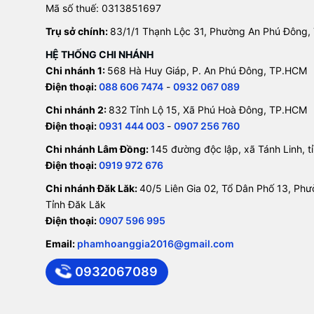
Mã số thuế: 0313851697
Trụ sở chính:
83/1/1 Thạnh Lộc 31, Phường An Phú Đông,
HỆ THỐNG CHI NHÁNH
Chi nhánh 1:
568 Hà Huy Giáp, P. An Phú Đông, TP.HCM
Điện thoại:
088 606 7474
-
0932 067 089
Chi nhánh 2:
832 Tỉnh Lộ 15, Xã Phú Hoà Đông, TP.HCM
Điện thoại:
0931 444 003
-
0907 256 760
Chi nhánh Lâm Đồng:
145 đường độc lập, xã Tánh Linh, 
Điện thoại:
0919 972 676
Chi nhánh Đăk Lăk:
40/5 Liên Gia 02, Tổ Dân Phố 13, Ph
Tỉnh Đăk Lăk
Điện thoại:
0907 596 995
Email:
phamhoanggia2016@gmail.com
0932067089