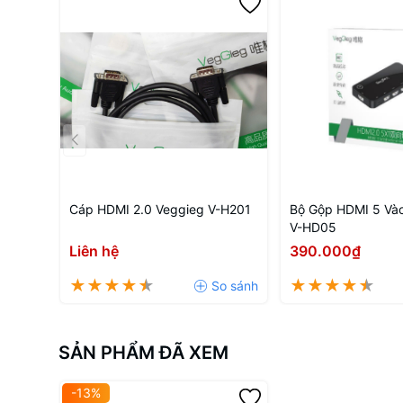
Cáp HDMI 2.0 Veggieg V-H201
Bộ Gộp HDMI 5 Vào
V-HD05
Liên hệ
390.000₫
SẢN PHẨM ĐÃ XEM
-13%