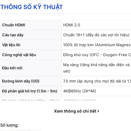
THÔNG SỐ KỸ THUẬT
Chuẩn HDMI
HDMI 2.0
Cấu tạo dây
Chuẩn 19+1 (đầy đủ các sợi tín hiệu)
Vật liệu lõi
100% lõi hợp kim (Aluminium Magnes
Công nghệ vật liệu
Đồng khử oxy (OFC - Oxygen-Free C
Mạ vàng (tăng khả năng dẫn điện và 
Đầu kết nối
sét)
Đường kính dây (OD)
7.0 mm (áp dụng cho mọi độ dài từ 1
Độ phân giải hỗ trợ (1.5m - 5m)
4K@60Hz (2K*4K)
Độ phân giải hỗ trợ (10m - 20m)
4K@30Hz (2K*4K)
Quy cách đóng gói (1.5m - 5m)
Xem thông số chi tiết
Đóng túi
Quy cách đóng gói (10m - 20m)
Đóng hộp
Số lượng: