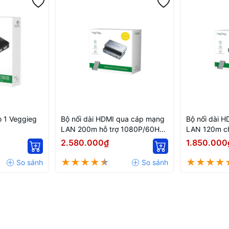
 1 Veggieg
Bộ nối dài HDMI qua cáp mạng
Bộ nối dài 
LAN 200m hỗ trợ 1080P/60Hz
LAN 120m c
có 2 cổng USB Veggieg V-
HD011 Vegg
2.580.000₫
1.850.000
HD012