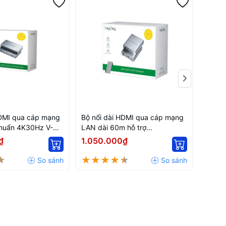
HDMI qua cáp mạng
Bộ nối dài HDMI qua cáp mạng
Bộ nố
huẩn 4K30Hz V-
LAN dài 60m hỗ trợ
LAN 1
ieg
1080P/60Hz Veggieg V-HD010
IR V-
₫
1.050.000₫
1.65