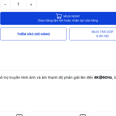
−
+
MUA NGAY
Giao hàng tận nơi hoặc nhận tại cửa hàng
MUA TRẢ GÓP
THÊM VÀO GIỎ HÀNG
(Liên hệ)
hỗ trợ truyền hình ảnh và âm thanh độ phân giải lên đến
4K@60Hz
, 