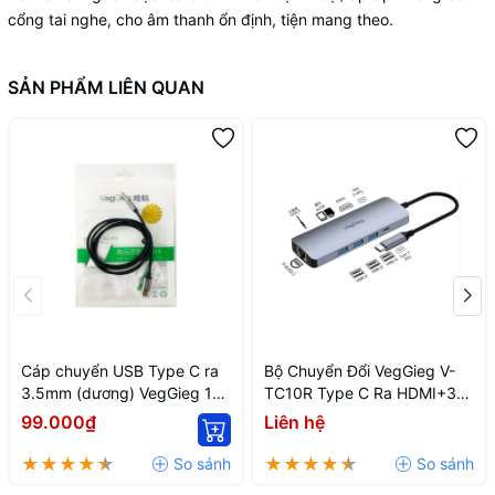
cổng tai nghe, cho âm thanh ổn định, tiện mang theo.
SẢN PHẨM LIÊN QUAN
Cáp chuyển USB Type C ra
Bộ Chuyển Đổi VegGieg V-
3.5mm (dương) VegGieg 1m
TC10R Type C Ra HDMI+3
V-A624
USB3.0+Cổng Sạc
99.000₫
Liên hệ
PD100W+Typec2.0+Đọc Thẻ
Nhớ SD/TF+Cổng Mạng
RJ45