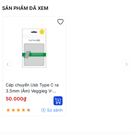
SẢN PHẨM ĐÃ XEM
Cáp chuyển Usb Type C ra
3.5mm (Âm) Veggieg V-
S103 0,15m
50.000₫