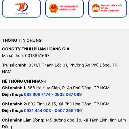
THÔNG TIN CHUNG
CÔNG TY TNHH PHẠM HOÀNG GIA
Mã số thuế: 0313851697
Trụ sở chính:
83/1/1 Thạnh Lộc 31, Phường An Phú Đông, TP.
HCM
HỆ THỐNG CHI NHÁNH
Chi nhánh 1:
568 Hà Huy Giáp, P. An Phú Đông, TP.HCM
Điện thoại:
088 606 7474
-
0932 067 089
Chi nhánh 2:
832 Tỉnh Lộ 15, Xã Phú Hoà Đông, TP.HCM
Điện thoại:
0931 444 003
-
0907 256 760
Chi nhánh Lâm Đồng:
145 đường độc lập, xã Tánh Linh, tỉnh Lâm
Đồng