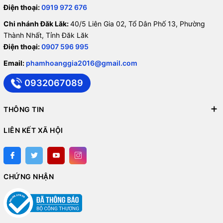
Điện thoại:
0919 972 676
Chi nhánh Đăk Lăk:
40/5 Liên Gia 02, Tổ Dân Phố 13, Phường
Thành Nhất, Tỉnh Đăk Lăk
Điện thoại:
0907 596 995
Email:
phamhoanggia2016@gmail.com
0932067089
THÔNG TIN
LIÊN KẾT XÃ HỘI
CHỨNG NHẬN