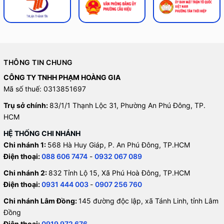
THÔNG TIN CHUNG
CÔNG TY TNHH PHẠM HOÀNG GIA
Mã số thuế: 0313851697
Trụ sở chính:
83/1/1 Thạnh Lộc 31, Phường An Phú Đông, TP.
HCM
HỆ THỐNG CHI NHÁNH
Chi nhánh 1:
568 Hà Huy Giáp, P. An Phú Đông, TP.HCM
Điện thoại:
088 606 7474
-
0932 067 089
Chi nhánh 2:
832 Tỉnh Lộ 15, Xã Phú Hoà Đông, TP.HCM
Điện thoại:
0931 444 003
-
0907 256 760
Chi nhánh Lâm Đồng:
145 đường độc lập, xã Tánh Linh, tỉnh Lâm
Đồng
Điện thoại:
0919 972 676