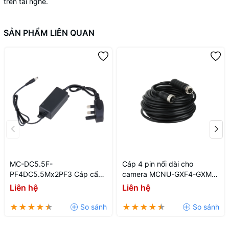
trên tai nghe.
SẢN PHẨM LIÊN QUAN
MC-DC5.5F-
Cáp 4 pin nối dài cho
PF4DC5.5Mx2PF3 Cáp cấp
camera MCNU-GXF4-GXM4-
nguồn cho đầu ghi
6
Liên hệ
Liên hệ