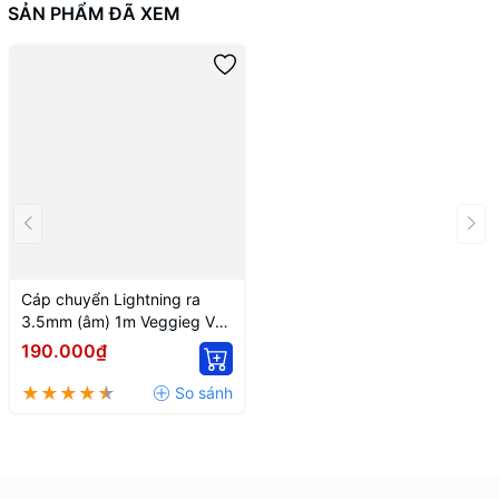
SẢN PHẨM ĐÃ XEM
Cáp chuyển Lightning ra
3.5mm (âm) 1m Veggieg V-
A619
190.000₫