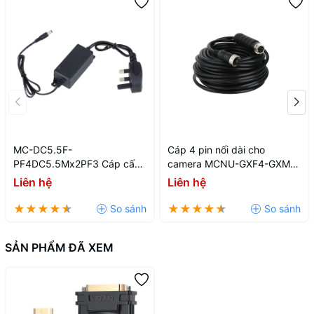
MC-DC5.5F-
Cáp 4 pin nối dài cho
PF4DC5.5Mx2PF3 Cáp cấp
camera MCNU-GXF4-GXM4-
nguồn cho đầu ghi
6
Liên hệ
Liên hệ
SẢN PHẨM ĐÃ XEM