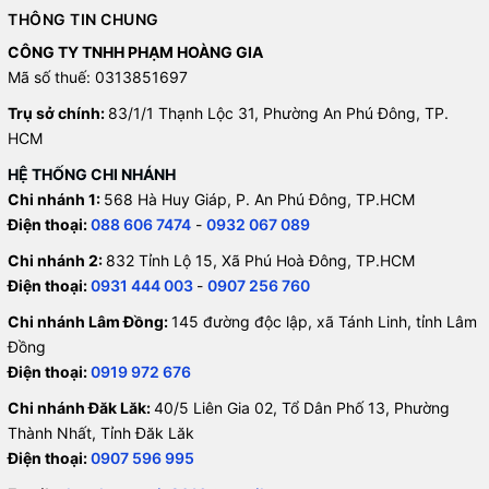
THÔNG TIN CHUNG
CÔNG TY TNHH PHẠM HOÀNG GIA
Mã số thuế: 0313851697
Trụ sở chính:
83/1/1 Thạnh Lộc 31, Phường An Phú Đông, TP.
HCM
HỆ THỐNG CHI NHÁNH
Chi nhánh 1:
568 Hà Huy Giáp, P. An Phú Đông, TP.HCM
Điện thoại:
088 606 7474
-
0932 067 089
Chi nhánh 2:
832 Tỉnh Lộ 15, Xã Phú Hoà Đông, TP.HCM
Điện thoại:
0931 444 003
-
0907 256 760
Chi nhánh Lâm Đồng:
145 đường độc lập, xã Tánh Linh, tỉnh Lâm
Đồng
Điện thoại:
0919 972 676
Chi nhánh Đăk Lăk:
40/5 Liên Gia 02, Tổ Dân Phố 13, Phường
Thành Nhất, Tỉnh Đăk Lăk
Điện thoại:
0907 596 995