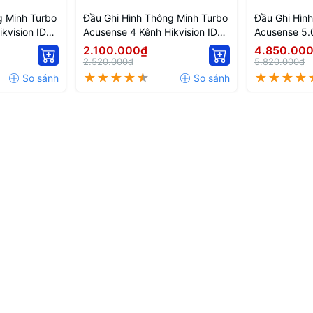
g Minh Turbo
Đầu Ghi Hình Thông Minh Turbo
Đầu Ghi Hìn
kvision IDS-
Acusense 4 Kênh Hikvision IDS-
Acusense 5.0
7204HQHI-M1/FA
iDS-7216HQ
2.100.000₫
4.850.00
2.520.000₫
5.820.000₫