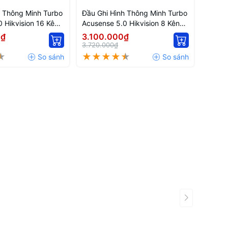
h Thông Minh Turbo
Đầu Ghi Hình Thông Minh Turbo
Đầu G
 Hikvision 16 Kênh
Acusense 5.0 Hikvision 8 Kênh
Acusen
HI-M1/S
iDS-7208HQHI-M1/S
7204
0₫
3.100.000₫
2.57
3.720.000₫
3.084