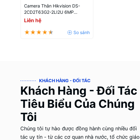
Camera Thân Hikvision DS-
2CD2T63G2-2LI2U 6MP
AcuSense Có Mic Ngoài Trời
Liên hệ
KHÁCH HÀNG - ĐỐI TÁC
Khách Hàng - Đối Tác
Tiêu Biểu Của Chúng
Tôi
Chúng tôi tự hào được đồng hành cùng nhiều đối
tác uy tín - từ các cơ quan nhà nước, tổ chức giáo