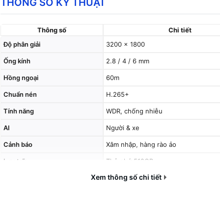
THÔNG SỐ KỸ THUẬT
Thông số
Chi tiết
Độ phân giải
3200 × 1800
Ống kính
2.8 / 4 / 6 mm
Hồng ngoại
60m
Chuẩn nén
H.265+
Tính năng
WDR, chống nhiễu
AI
Người & xe
Cảnh báo
Xâm nhập, hàng rào ảo
Lưu trữ
Thẻ nhớ 512GB
Xem thông số chi tiết
Nguồn
DC12V / PoE
Chuẩn
IP67, IK10