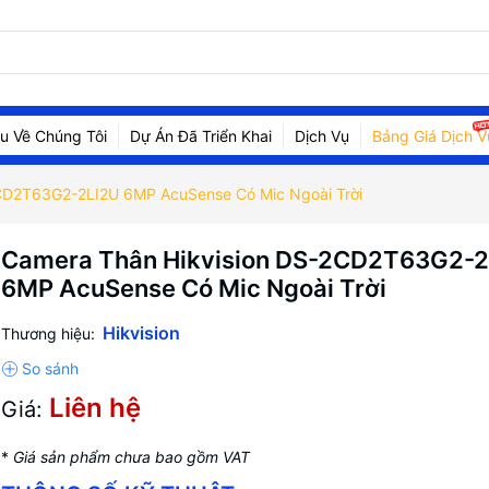
ệu Về Chúng Tôi
Dự Án Đã Triển Khai
Dịch Vụ
Bảng Giá Dịch V
CD2T63G2-2LI2U 6MP AcuSense Có Mic Ngoài Trời
Camera Thân Hikvision DS-2CD2T63G2-2
6MP AcuSense Có Mic Ngoài Trời
Hikvision
Thương hiệu:
Liên hệ
Giá:
*
Giá sản phẩm chưa bao gồm VAT