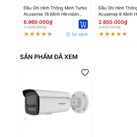
Đầu Ghi Hình Thông Minh Turbo
Đầu Ghi Hình Thôn
Acusense 16 Kênh Hikvision
Acusense 8 Kênh Hi
IDS-7216HQHI-M1/FA
7208HQHI-M1/FA
6.960.000₫
2.850.000₫
11.628.000₫
3.420.000₫
SẢN PHẨM ĐÃ XEM