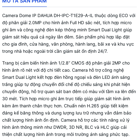
MÔ TẢ SẢN PHẨM
Camera Dome IP DAHUA DH-IPC-T1E29-A-IL thuộc dòng ECO với
độ phân giải 2.0MP cho hình ảnh Full HD sắc nét, tích hợp micro
ghi âm và công nghệ đèn kép thông minh Smart Dual Light giúp
giám sát hiệu quả cả ngày lẫn đêm. Sản phẩm phù hợp lắp đặt
cho gia đình, cửa hàng, văn phòng, hành lang, bãi xe và khu vực
trong nhà hoặc ngoài trời cần giám sát ổn định 24/7.
Trang bị cảm biến hình ảnh 1/2.8” CMOS độ phân giải 2MP cho
hình ảnh rõ nét với độ chi tiết cao. Camera hỗ trợ công nghệ
Smart Dual Light kết hợp đèn hồng ngoại và đèn LED ánh sáng
trắng giúp tự động chuyển đổi chế độ chiếu sáng khi phát hiện
chuyển động, hỗ trợ quan sát ban đêm có màu với tầm xa lên đến
30 mét. Tích hợp micro ghi âm trực tiếp giúp giám sát hình ảnh
kèm âm thanh chân thực hơn. Chuẩn nén H.265 giúp tiết kiệm
đáng kể băng thông và dung lượng lưu trữ nhưng vẫn đảm bảo
chất lượng hình ảnh ổn định. Camera hỗ trợ các tính năng xử lý
hình ảnh thông minh như DWDR, 3D NR, BLC và HLC giúp cải
thiện chất lượng hình ảnh trong môi trường ánh sáng phức tạp.