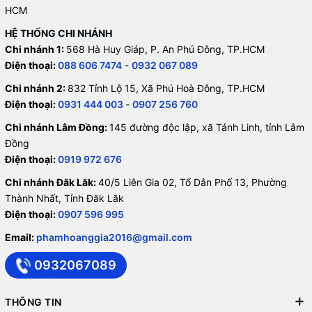
HCM
HỆ THỐNG CHI NHÁNH
Chi nhánh 1:
568 Hà Huy Giáp, P. An Phú Đông, TP.HCM
Điện thoại:
088 606 7474
-
0932 067 089
Chi nhánh 2:
832 Tỉnh Lộ 15, Xã Phú Hoà Đông, TP.HCM
Điện thoại:
0931 444 003
-
0907 256 760
Chi nhánh Lâm Đồng:
145 đường độc lập, xã Tánh Linh, tỉnh Lâm
Đồng
Điện thoại:
0919 972 676
Chi nhánh Đăk Lăk:
40/5 Liên Gia 02, Tổ Dân Phố 13, Phường
Thành Nhất, Tỉnh Đăk Lăk
Điện thoại:
0907 596 995
Email:
phamhoanggia2016@gmail.com
0932067089
THÔNG TIN