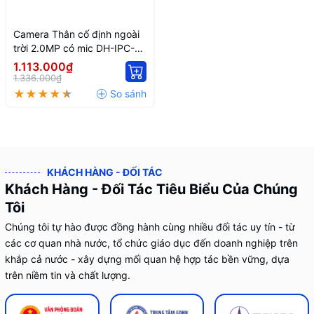
Camera Thân cố định ngoài
trời 2.0MP có mic DH-IPC-
HFW1239MP-A-IL
1.113.000₫
1.336.000₫
KHÁCH HÀNG - ĐỐI TÁC
Khách Hàng - Đối Tác Tiêu Biểu Của Chúng
Tôi
Chúng tôi tự hào được đồng hành cùng nhiều đối tác uy tín - từ
các cơ quan nhà nước, tổ chức giáo dục đến doanh nghiệp trên
khắp cả nước - xây dựng mối quan hệ hợp tác bền vững, dựa
trên niềm tin và chất lượng.