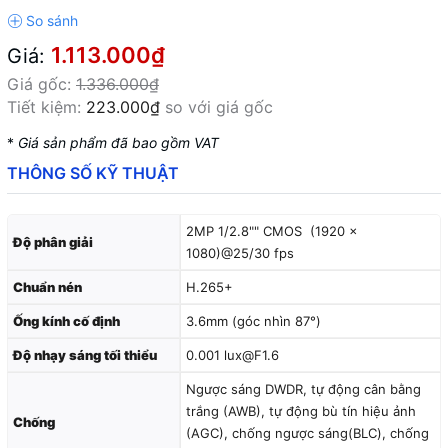
1.113.000₫
Giá:
Giá gốc:
1.336.000₫
Tiết kiệm:
223.000₫
so với giá gốc
*
Giá sản phẩm đã bao gồm VAT
THÔNG SỐ KỸ THUẬT
2MP 1/2.8"" CMOS (1920 ×
Độ phân giải
1080)@25/30 fps
Chuẩn nén
H.265+
Ống kính cố định
3.6mm (góc nhìn 87°)
Độ nhạy sáng tối thiểu
0.001 lux@F1.6
Ngược sáng DWDR, tự động cân bằng
trắng (AWB), tự động bù tín hiệu ảnh
Chống
(AGC), chống ngược sáng(BLC), chống