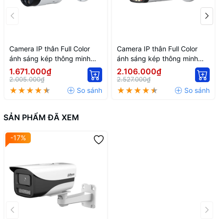
Camera IP thân Full Color
Camera IP thân Full Color
ánh sáng kép thông minh
ánh sáng kép thông minh
2MP DH-IPC-HFW2249S-S-
DH-IPC-HFW2449T-AS-IL
1.671.000₫
2.106.000₫
IL
2.005.000₫
2.527.000₫
SẢN PHẨM ĐÃ XEM
-17%