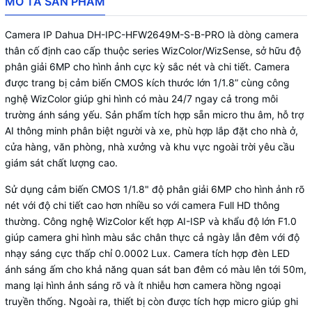
MÔ TẢ SẢN PHẨM
Camera IP Dahua DH-IPC-HFW2649M-S-B-PRO là dòng camera
thân cố định cao cấp thuộc series WizColor/WizSense, sở hữu độ
phân giải 6MP cho hình ảnh cực kỳ sắc nét và chi tiết. Camera
được trang bị cảm biến CMOS kích thước lớn 1/1.8” cùng công
nghệ WizColor giúp ghi hình có màu 24/7 ngay cả trong môi
trường ánh sáng yếu. Sản phẩm tích hợp sẵn micro thu âm, hỗ trợ
AI thông minh phân biệt người và xe, phù hợp lắp đặt cho nhà ở,
cửa hàng, văn phòng, nhà xưởng và khu vực ngoài trời yêu cầu
giám sát chất lượng cao.
Sử dụng cảm biến CMOS 1/1.8" độ phân giải 6MP cho hình ảnh rõ
nét với độ chi tiết cao hơn nhiều so với camera Full HD thông
thường. Công nghệ WizColor kết hợp AI-ISP và khẩu độ lớn F1.0
giúp camera ghi hình màu sắc chân thực cả ngày lẫn đêm với độ
nhạy sáng cực thấp chỉ 0.0002 Lux. Camera tích hợp đèn LED
ánh sáng ấm cho khả năng quan sát ban đêm có màu lên tới 50m,
mang lại hình ảnh sáng rõ và ít nhiễu hơn camera hồng ngoại
truyền thống. Ngoài ra, thiết bị còn được tích hợp micro giúp ghi