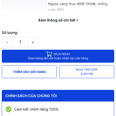
Ngược sáng thực WDR 120dB, chống
nước IP67
Chế độ ngày đêm (ICR), tự động cân
Xem thông số chi tiết
Chống
bằng trắng (AWB), tự động bù sáng
(AGC), chống ngược sáng(BLC), chống
Số lượng:
nhiễu (3D-DNR), LDC
−
+
Tìm kiếm nhanh sự kiện theo từng đối
Tìm kiếm thông minh
MUA NGAY
tượng (người, xe) khi kết hợp NVR
Giao hàng tận nơi hoặc nhận tại cửa hàng
Starlight với độ nhạy sáng siêu thấp
0.0007 lux@F1.0
MUA TRẢ GÓP
THÊM VÀO GIỎ HÀNG
(Liên hệ)
Công nghệ AI-ISP kết hợp cảm biến lớn
cho hình ảnh vượt trội ban đêm cũng
như ban ngày
CHÍNH SÁCH CỦA CHÚNG TÔI
Chức năng phát hiện thông minh: Hàng
Hỗ trợ
rào ảo, Xâm nhập (phân biệt người và
Cam kết chính hãng 100%
xe), SMD Plus