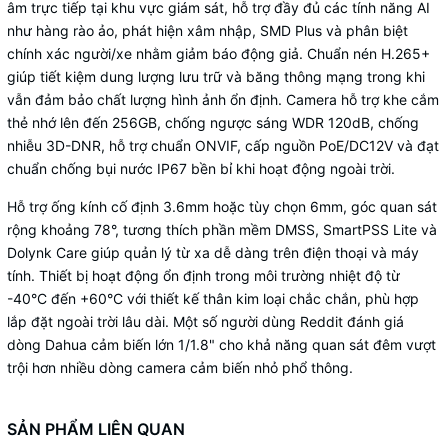
âm trực tiếp tại khu vực giám sát, hỗ trợ đầy đủ các tính năng AI
như hàng rào ảo, phát hiện xâm nhập, SMD Plus và phân biệt
chính xác người/xe nhằm giảm báo động giả. Chuẩn nén H.265+
giúp tiết kiệm dung lượng lưu trữ và băng thông mạng trong khi
vẫn đảm bảo chất lượng hình ảnh ổn định. Camera hỗ trợ khe cắm
thẻ nhớ lên đến 256GB, chống ngược sáng WDR 120dB, chống
nhiễu 3D-DNR, hỗ trợ chuẩn ONVIF, cấp nguồn PoE/DC12V và đạt
chuẩn chống bụi nước IP67 bền bỉ khi hoạt động ngoài trời.
Hỗ trợ ống kính cố định 3.6mm hoặc tùy chọn 6mm, góc quan sát
rộng khoảng 78°, tương thích phần mềm DMSS, SmartPSS Lite và
Dolynk Care giúp quản lý từ xa dễ dàng trên điện thoại và máy
tính. Thiết bị hoạt động ổn định trong môi trường nhiệt độ từ
-40°C đến +60°C với thiết kế thân kim loại chắc chắn, phù hợp
lắp đặt ngoài trời lâu dài. Một số người dùng Reddit đánh giá
dòng Dahua cảm biến lớn 1/1.8" cho khả năng quan sát đêm vượt
trội hơn nhiều dòng camera cảm biến nhỏ phổ thông.
SẢN PHẨM LIÊN QUAN