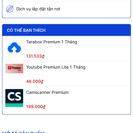
Khe cắm thẻ nhớ 256GB
Dịch vụ lắp đặt tận nơi
Chuẩn ONVIF, Tên miền miễn phí
SmartDDNS.TV và P2P, AutoRegister
2.0
CÓ THỂ BẠN THÍCH
Terabox Premium 1 Tháng
Tích hợp
Mic
Phần mềm sử dụng
DMSS, SmartPSS Lite, Dolynk Care
131.533₫
Chất liệu
Kim loại, kèm chân đế
Youtube Premium Lite 1 Tháng
Điện áp
12VDC hoặc PoE
49.000₫
Camscanner Premium
199.000₫