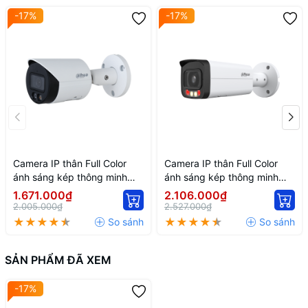
-17%
-17%
Camera IP thân Full Color
Camera IP thân Full Color
ánh sáng kép thông minh
ánh sáng kép thông minh
2MP DH-IPC-HFW2249S-S-
DH-IPC-HFW2449T-AS-IL
1.671.000₫
2.106.000₫
IL
2.005.000₫
2.527.000₫
SẢN PHẨM ĐÃ XEM
-17%