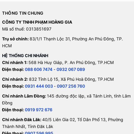
THÔNG TIN CHUNG
CÔNG TY TNHH PHẠM HOÀNG GIA
Mã số thuế: 0313851697
Trụ sở chính:
83/1/1 Thạnh Lộc 31, Phường An Phú Đông, TP.
HCM
HỆ THỐNG CHI NHÁNH
Chi nhánh 1:
568 Hà Huy Giáp, P. An Phú Đông, TP.HCM
Điện thoại:
088 606 7474
-
0932 067 089
Chi nhánh 2:
832 Tỉnh Lộ 15, Xã Phú Hoà Đông, TP.HCM
Điện thoại:
0931 444 003
-
0907 256 760
Chi nhánh Lâm Đồng:
145 đường độc lập, xã Tánh Linh, tỉnh Lâm
Đồng
Điện thoại:
0919 972 676
Chi nhánh Đăk Lăk:
40/5 Liên Gia 02, Tổ Dân Phố 13, Phường
Thành Nhất, Tỉnh Đăk Lăk
Điện thoại:
0907 596 995