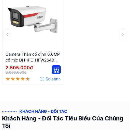
Camera Thân cố định 6.0MP
có mic DH-IPC-HFW2649M-
S-B-PRO
2.505.000₫
3.006.000₫
KHÁCH HÀNG - ĐỐI TÁC
Khách Hàng - Đối Tác Tiêu Biểu Của Chúng
Tôi