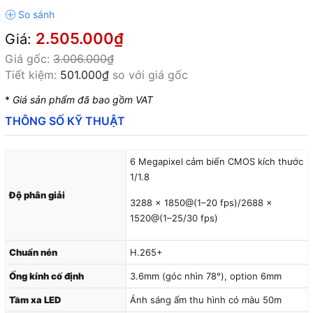
2.505.000₫
Giá:
Giá gốc:
3.006.000₫
Tiết kiệm:
501.000₫
so với giá gốc
*
Giá sản phẩm đã bao gồm VAT
THÔNG SỐ KỸ THUẬT
6 Megapixel cảm biến CMOS kích thước
1/1.8
Độ phân giải
3288 × 1850@(1–20 fps)/2688 ×
1520@(1–25/30 fps)
Chuẩn nén
H.265+
Ống kính cố định
3.6mm (góc nhìn 78°), option 6mm
Tầm xa LED
Ánh sáng ấm thu hình có màu 50m