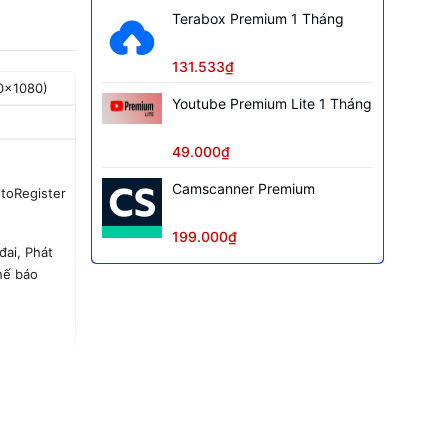
Terabox Premium 1 Tháng
131.533₫
0x1080)
Youtube Premium Lite 1 Tháng
49.000₫
Camscanner Premium
toRegister
199.000₫
đai, Phát
hế báo
0.005