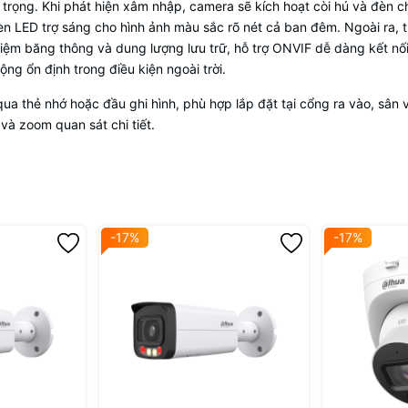
 trọng. Khi phát hiện xâm nhập, camera sẽ kích hoạt còi hú và đèn
 LED trợ sáng cho hình ảnh màu sắc rõ nét cả ban đêm. Ngoài ra, thi
 kiệm băng thông và dung lượng lưu trữ, hỗ trợ ONVIF dễ dàng kết nối
g ổn định trong điều kiện ngoài trời.
ua thẻ nhớ hoặc đầu ghi hình, phù hợp lắp đặt tại cổng ra vào, sân
à zoom quan sát chi tiết.
-17%
-17%