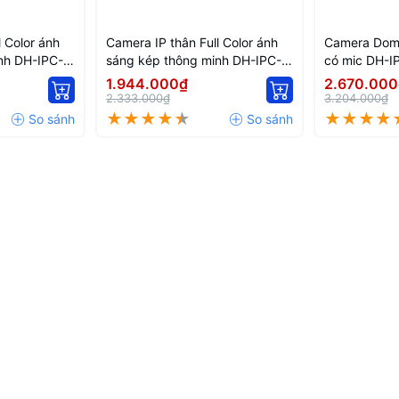
l Color ánh
Camera IP thân Full Color ánh
Camera Dom
nh DH-IPC-
sáng kép thông minh DH-IPC-
có mic DH-
HFW2249T-AS-IL
PRO
1.944.000₫
2.670.000
2.333.000₫
3.204.000₫