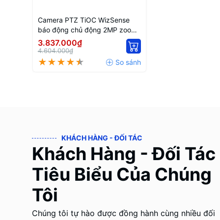
Camera PTZ TiOC WizSense
báo động chủ động 2MP zoom
5X DH-SD3E205DB-GNY-A-PV1
3.837.000₫
4.604.000₫
KHÁCH HÀNG - ĐỐI TÁC
Khách Hàng - Đối Tác
Tiêu Biểu Của Chúng
Tôi
Chúng tôi tự hào được đồng hành cùng nhiều đối