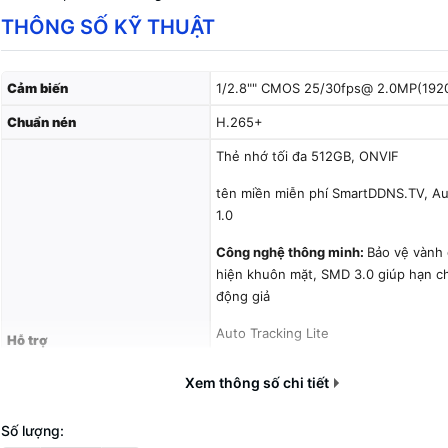
THÔNG SỐ KỸ THUẬT
Cảm biến
1/2.8"" CMOS 25/30fps@ 2.0MP(192
Chuẩn nén
H.265+
Thẻ nhớ tối đa 512GB, ONVIF
tên miền miễn phí SmartDDNS.TV, Au
1.0
Công nghệ thông minh:
Bảo vệ vành 
hiện khuôn mặt, SMD 3.0 giúp hạn c
động giả
Auto Tracking Lite
Hỗ trợ
Cổng Alarm 1in/1out, Audio 1in/1out
Xem thông số chi tiết
Công nghệ Starlight , độ nhạy sáng 
lux@F1.6
Số lượng: