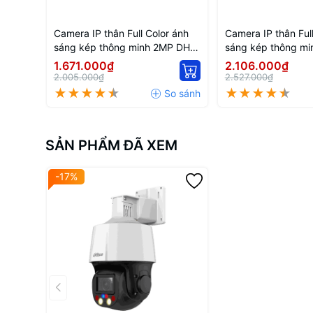
Camera IP thân Full Color ánh
Camera IP thân Ful
sáng kép thông minh 2MP DH-
sáng kép thông mi
IPC-HFW2249S-S-IL
HFW2449T-AS-IL
1.671.000₫
2.106.000₫
2.005.000₫
2.527.000₫
SẢN PHẨM ĐÃ XEM
-17%