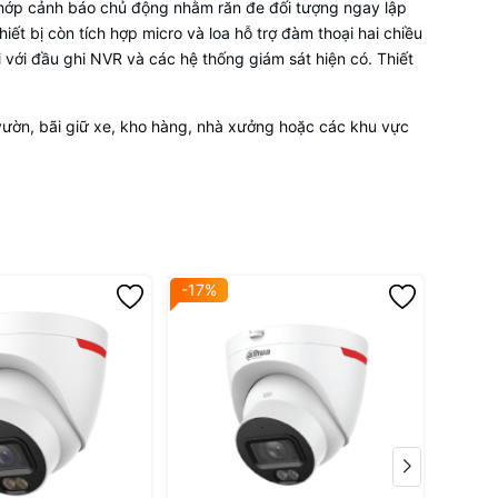
 chớp cảnh báo chủ động nhằm răn đe đối tượng ngay lập
ết bị còn tích hợp micro và loa hỗ trợ đàm thoại hai chiều
 với đầu ghi NVR và các hệ thống giám sát hiện có. Thiết
 vườn, bãi giữ xe, kho hàng, nhà xưởng hoặc các khu vực
-17%
-17%