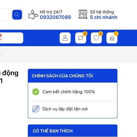
Hỗ trợ 24/7
Số hệ thống
0932067089
5 chi nhánh
0
0
ụ
1
ủ động
CHÍNH SÁCH CỦA CHÚNG TÔI
1
Cam kết chính hãng 100%
Dịch vụ lắp đặt tận nơi
CÓ THỂ BẠN THÍCH