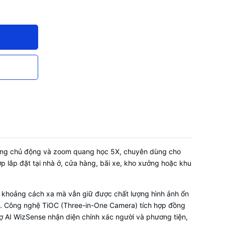
ọi điểm (ko
g tour pan
nh hình ảnh
3DDNR,
có màu:
ng chủ động và zoom quang học 5X, chuyên dùng cho
hợp lắp đặt tại nhà ở, cửa hàng, bãi xe, kho xưởng hoặc khu
số 16x
ở khoảng cách xa mà vẫn giữ được chất lượng hình ảnh ổn
mù. Công nghệ TiOC (Three-in-One Camera) tích hợp đồng
ợ AI WizSense nhận diện chính xác người và phương tiện,