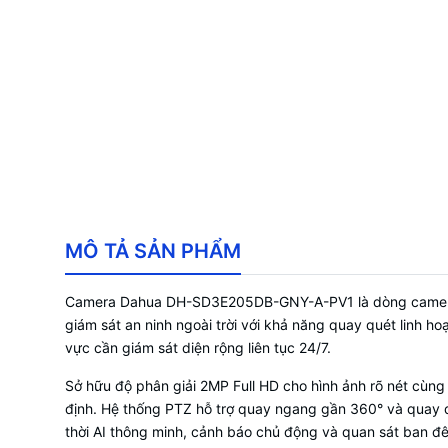
MÔ TẢ SẢN PHẨM
Camera Dahua DH-SD3E205DB-GNY-A-PV1 là dòng camera 
giám sát an ninh ngoài trời với khả năng quay quét linh ho
vực cần giám sát diện rộng liên tục 24/7.
Sở hữu độ phân giải 2MP Full HD cho hình ảnh rõ nét cùn
định. Hệ thống PTZ hỗ trợ quay ngang gần 360° và quay d
thời AI thông minh, cảnh báo chủ động và quan sát ban đê