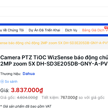
ệu Về Chúng Tôi
Dự Án Đã Triển Khai
Dịch Vụ
Bảng Giá Dịch V
Sense báo động chủ động 2MP zoom 5X DH-SD3E205DB-GNY-A-PV
Camera PTZ TiOC WizSense báo động ch
2MP zoom 5X DH-SD3E205DB-GNY-A-PV
Dahua
Thương hiệu:
3.837.000₫
Giá:
Giá gốc:
4.604.000₫
Tiết kiệm:
767.000₫
so với giá gốc
*
Giá sản phẩm đã bao gồm VAT