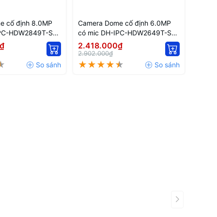
e cố định 8.0MP
Camera Dome cố định 6.0MP
Camer
IPC-HDW2849T-S-
có mic DH-IPC-HDW2649T-S-
có mi
PRO
PRO
₫
2.418.000₫
2.13
2.902.000₫
2.556