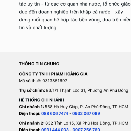
tác uy tín - từ các cơ quan nhà nước, tổ chức giáo
dục đến doanh nghiệp trên khắp cả nước - xây
dựng mối quan hệ hợp tác bền vững, dựa trên niề
tin và chất lượng.
THÔNG TIN CHUNG
CÔNG TY TNHH PHẠM HOÀNG GIA
Mã số thuế: 0313851697
Trụ sở chính:
83/1/1 Thạnh Lộc 31, Phường An Phú Đông,
HỆ THỐNG CHI NHÁNH
Chi nhánh 1:
568 Hà Huy Giáp, P. An Phú Đông, TP.HCM
Điện thoại:
088 606 7474
-
0932 067 089
Chi nhánh 2:
832 Tỉnh Lộ 15, Xã Phú Hoà Đông, TP.HCM
Điện thoại:
0931 444 003
-
0907 256 760