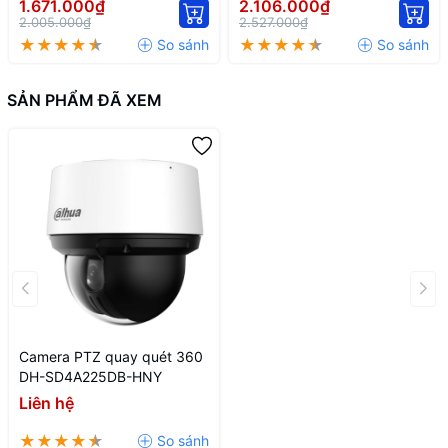
1.671.000₫
2.106.000₫
IL
2.005.000₫
2.527.000₫
SẢN PHẨM ĐÃ XEM
Camera PTZ quay quét 360
DH-SD4A225DB-HNY
Liên hệ