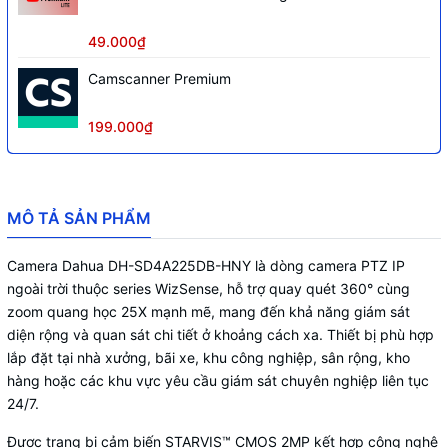
ngày đêm(ICR), tự động cân bằng trắng
Chống
(AWB), tự động bù sáng (AGC), chống
49.000₫
ngược sáng (BLC,HLC), Chống nhiễu
(3D-DNR), tự động lấy nét (PFA)
Camscanner Premium
Phần mềm sử dụng
SmartPSS Lite, DMSS
199.000₫
Tầm xa hồng ngoại
100m
Zoom quang học 25X (4.8mm–120 mm),
Ống kính
zoom số 16x
MÔ TẢ SẢN PHẨM
Nước IP66; Chống sét 6000V, chống
Chống
sét lan truyền
Camera Dahua DH-SD4A225DB-HNY là dòng camera PTZ IP
12 VDC/2 A ± 10%, PoE+ , công suất
ngoài trời thuộc series WizSense, hỗ trợ quay quét 360° cùng
Điện áp
11W, 20W (IR on)
zoom quang học 25X mạnh mẽ, mang đến khả năng giám sát
diện rộng và quan sát chi tiết ở khoảng cách xa. Thiết bị phù hợp
lắp đặt tại nhà xưởng, bãi xe, khu công nghiệp, sân rộng, kho
hàng hoặc các khu vực yêu cầu giám sát chuyên nghiệp liên tục
24/7.
Được trang bị cảm biến STARVIS™ CMOS 2MP kết hợp công nghệ