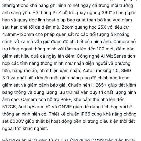
Starlight cho khả năng ghi hình rõ nét ngay cả trong môi trường
ánh sáng yếu. Hệ thống PTZ hỗ trợ quay ngang 360° không giới
hạn và quay dọc linh hoạt giúp bao quát toàn bộ khu vực giám
sát, hạn chế tối đa điểm mù. Zoom quang học 25X với tiêu cự
4.8mm–120mm cho phép quan sát rõ các đối tượng ở khoảng
cách rất xa mà vẫn giữ được độ chi tiết của hình ảnh. Camera hỗ
trợ hồng ngoại thông minh với tầm xa lên đến 100 mét, đảm bảo
giám sát hiệu quả cả ngày lẫn đêm. Công nghệ AI WizSense tích
hợp các tính năng thông minh như nhận diện người và phương
tiện, hàng rào ảo, phát hiện xâm nhập, Auto Tracking 1.0, SMD
3.0 và phát hiện khuôn mặt giúp nâng cao độ chính xác trong
giám sát và giảm cảnh báo giả. Chuẩn nén H.265+ giúp tiết kiệm
băng thông và dung lượng lưu trữ mà vẫn duy trì chất lượng hình
ảnh cao. Camera còn hỗ trợ PoE+, khe cắm thẻ nhớ lên đến
512GB, Audio/Alarm I/O và ONVIF giúp dễ dàng tích hợp với hệ
thống an ninh hiện có. Thiết kế chuẩn IP66 cùng khả năng chống
sét 6000V giúp thiết bị hoạt động bền bỉ trong điều kiện thời tiết
ngoài trời khắc nghiệt.
Hỗ trợ quản lý và xem từ xa qua ứng dụng DMSS trên điện thoại,