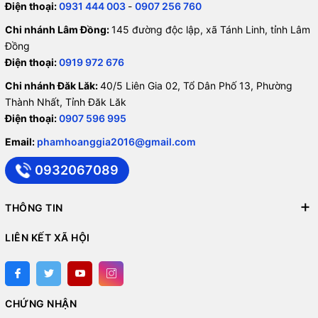
Điện thoại:
0931 444 003
-
0907 256 760
Chi nhánh Lâm Đồng:
145 đường độc lập, xã Tánh Linh, tỉnh Lâm
Đồng
Điện thoại:
0919 972 676
Chi nhánh Đăk Lăk:
40/5 Liên Gia 02, Tổ Dân Phố 13, Phường
Thành Nhất, Tỉnh Đăk Lăk
Điện thoại:
0907 596 995
Email:
phamhoanggia2016@gmail.com
0932067089
THÔNG TIN
LIÊN KẾT XÃ HỘI
CHỨNG NHẬN