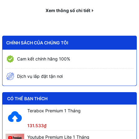
Cài đặt trước 300 điểm (Preset), 5
Xem thông số chi tiết
khuôn mẫu (Pattern), 8 hành trình
(Tour), 5 tự động quét (Auto Scan) và
tự động quay (Auto Pan), hỗ trợ chạy
lại các cài đặt trước khi có thao tác điều
Hỗ trợ
khiển (Idle Motion).
CHÍNH SÁCH CỦA CHÚNG TÔI
Các tính năng thông minh AI như
: SMD
Cam kết chính hãng 100%
3.0 - Phân biệt người và xe, Hỗ trợ phát
hiện khuôn mặt, Auto Tracking 1.0,
Phát hiện tụ tập, lãng vãng, phát hiện
Dịch vụ lắp đặt tận nơi
đỗ xe trái phép, phát hiện vật thể bị bỏ
rơi, bị lấy mất, bảo vệ vành đai...
CÓ THỂ BẠN THÍCH
Thẻ nhớ 512GB
Terabox Premium 1 Tháng
Tên miền miễn phí SmartDDNS.TV,
AutoRegister 1.0
131.533₫
Ngược sáng thực WDR(120dB), chế độ
Youtube Premium Lite 1 Tháng