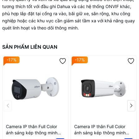
tương thích tốt với đầu ghi Dahua và các hệ thống ONVIF khác,
phù hợp lắp đặt tại cổng ra vào, bãi giữ xe, sân rộng, khu công
nghiệp hoặc các khu vực cần giám sát tầm xa với khả năng quay
quét linh hoạt và theo dõi thông minh.
SẢN PHẨM LIÊN QUAN
-17%
-17%
Camera IP thân Full Color
Camera IP thân Full Color
ánh sáng kép thông minh
ánh sáng kép thông minh
2MP DH-IPC-HFW2249S-S-
DH-IPC-HFW2449T-AS-IL