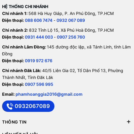
HỆ THỐNG CHI NHÁNH
Chi nhánh 1:
568 Hà Huy Giáp, P. An Phú Đông, TP.HCM
Điện thoại:
088 606 7474
-
0932 067 089
Chi nhánh 2:
832 Tỉnh Lộ 15, Xã Phú Hoà Đông, TP.HCM
Điện thoại:
0931 444 003
-
0907 256 760
Chi nhánh Lâm Đồng:
145 đường độc lập, xã Tánh Linh, tỉnh Lâm
Đồng
Điện thoại:
0919 972 676
Chi nhánh Đăk Lăk:
40/5 Liên Gia 02, Tổ Dân Phố 13, Phường
Thành Nhất, Tỉnh Đăk Lăk
Điện thoại:
0907 596 995
Email:
phamhoanggia2016@gmail.com
0932067089
THÔNG TIN