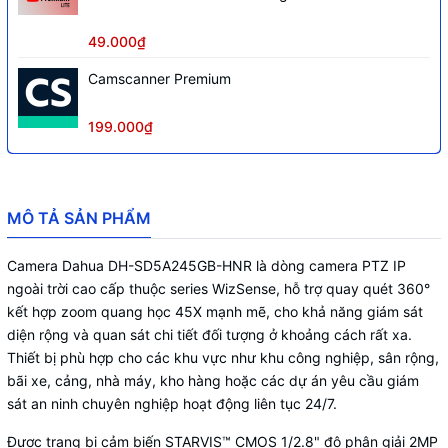
Ngược sáng thực WDR(120dB), chế độ
ngày đêm(ICR), tự động cân bằng trắng
49.000₫
Chống
(AWB), tự động bù sáng (AGC), chống
ngược sáng (BLC,HLC), Chống nhiễu
Camscanner Premium
(3D-DNR), tự động lấy nét (PFA)
Tầm xa hồng ngoại
150m
199.000₫
Zoom quang học 45X (3.95 mm–177.75
Ống kính
mm), zoom số 16x
Nước IP67; chống va đập IK10, Chống
MÔ TẢ SẢN PHẨM
Chống
sét 6000V, chống sét lan truyền
Camera Dahua DH-SD5A245GB-HNR là dòng camera PTZ IP
DC24V/2.5A, PoE+ , công suất 10W,
Điện áp
ngoài trời cao cấp thuộc series WizSense, hỗ trợ quay quét 360°
22W (IR on)
kết hợp zoom quang học 45X mạnh mẽ, cho khả năng giám sát
diện rộng và quan sát chi tiết đối tượng ở khoảng cách rất xa.
Thiết bị phù hợp cho các khu vực như khu công nghiệp, sân rộng,
bãi xe, cảng, nhà máy, kho hàng hoặc các dự án yêu cầu giám
sát an ninh chuyên nghiệp hoạt động liên tục 24/7.
Được trang bị cảm biến STARVIS™ CMOS 1/2.8" độ phân giải 2MP