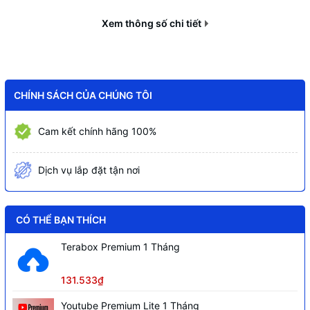
Cài đặt trước 300 điểm với giao thức
Xem thông số chi tiết
(DH-SD), 5 khuôn mẫu (Pattern), 8
hành trình (Tour), 5 tự động quét (Auto
Scan) và tự động quay, (Auto Pan), hỗ
trợ chạy lại các cài đặt trước khi có thao
Hỗ trợ
tác điều khiển (Idle Motion).
CHÍNH SÁCH CỦA CHÚNG TÔI
Các tính năng thông minh AI như
: SMD
Cam kết chính hãng 100%
4.0 - Phân biệt người và xe, Hỗ trợ phát
hiện khuôn mặt, Auto Tracking 3.0,
Phát hiện tụ tập, lãng vãng, phát hiện
Dịch vụ lắp đặt tận nơi
đỗ xe trái phép, phát hiện vật thể bị bỏ
rơi, bị lấy mất... Công nghệ tìm kiếm
nhanh Quick Pick .
CÓ THỂ BẠN THÍCH
Cổng audio 1 vào 1 ra, cổng báo động
Terabox Premium 1 Tháng
2 kênh vào 1 kênh ra.
Thẻ nhớ 512GB
131.533₫
Youtube Premium Lite 1 Tháng