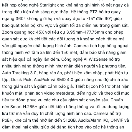
kết hợp công nghệ Starlight cho khả năng ghi hình rõ nét ngay cả
trong điều kiện ánh sáng cực thấp. Hệ thống PTZ hỗ trợ quay
ngang 360° không giới hạn và quay dọc từ -15° đến 90°, giúp
bao quát toàn bộ khu vực và giảm tối đa điểm mù trong giám sát.
Zoom quang học 45X với tiêu cự 3.95mm–177.75mm cho phép
quan sát cực kỳ chi tiết các đối tượng ở khoảng cách rất xa mà
vẫn giữ nguyên chất lượng hình ảnh. Camera tích hợp hồng ngoại
thông minh với tầm xa lên đến 150 mét, đảm bảo khả năng giám
sát hiệu quả cả ngày lẫn đêm. Công nghệ AI WizSense hỗ trợ
nhiều tính năng thông minh như nhận diện người và phương tiện,
Auto Tracking 3.0, hàng rào ảo, phát hiện xâm nhập, phát hiện tụ
tập, Quick Pick, AcuPick và SMD 4.0 giúp nâng cao độ chính xác
trong giám sát và giảm cảnh báo giả. Thiết bị còn hỗ trợ phát hiện
khuôn mặt, phân tích video metadata, đếm người và theo dõi mục
tiêu tự động phục vụ các nhu cầu giám sát chuyên sâu. Chuẩn
nén Smart H.265+ giúp tiết kiệm băng thông và tối ưu dung lượng
lưu trữ mà vẫn duy trì chất lượng hình ảnh cao. Camera hỗ trợ
PoE+, khe cắm thẻ nhớ lên đến 512GB, Audio/Alarm I/O, ONVIF và
đàm thoại hai chiều giúp dễ dàng tích hợp vào các hệ thống an