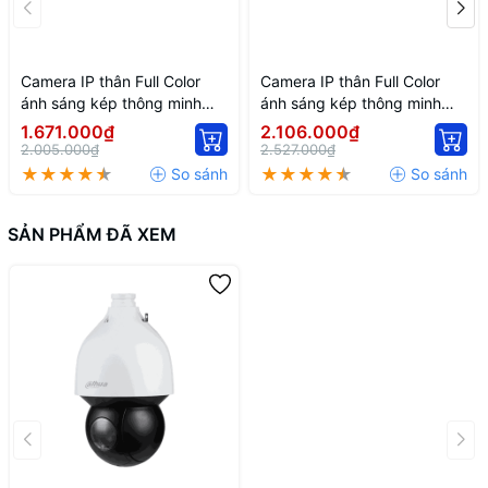
Camera IP thân Full Color
Camera IP thân Full Color
ánh sáng kép thông minh
ánh sáng kép thông minh
2MP DH-IPC-HFW2249S-S-
DH-IPC-HFW2449T-AS-IL
1.671.000₫
2.106.000₫
IL
2.005.000₫
2.527.000₫
SẢN PHẨM ĐÃ XEM