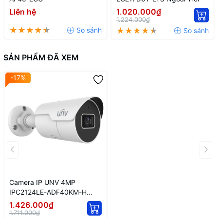
Liên hệ
1.020.000₫
1.224.000₫
SẢN PHẨM ĐÃ XEM
-17%
Camera IP UNV 4MP
IPC2124LE-ADF40KM-H
Ngoài Trời
1.426.000₫
1.711.000₫