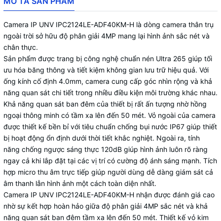
MÔ TẢ SẢN PHẨM
Camera IP UNV IPC2124LE-ADF40KM-H là dòng camera thân trụ
ngoài trời sở hữu độ phân giải 4MP mang lại hình ảnh sắc nét và
chân thực.
Sản phẩm được trang bị công nghệ chuẩn nén Ultra 265 giúp tối
ưu hóa băng thông và tiết kiệm không gian lưu trữ hiệu quả. Với
ống kính cố định 4.0mm, camera cung cấp góc nhìn rộng và khả
năng quan sát chi tiết trong nhiều điều kiện môi trường khác nhau.
Khả năng quan sát ban đêm của thiết bị rất ấn tượng nhờ hồng
ngoại thông minh có tầm xa lên đến 50 mét. Vỏ ngoài của camera
được thiết kế bền bỉ với tiêu chuẩn chống bụi nước IP67 giúp thiết
bị hoạt động ổn định dưới thời tiết khắc nghiệt. Ngoài ra, tính
năng chống ngược sáng thực 120dB giúp hình ảnh luôn rõ ràng
ngay cả khi lắp đặt tại các vị trí có cường độ ánh sáng mạnh. Tích
hợp micro thu âm trực tiếp giúp người dùng dễ dàng giám sát cả
âm thanh lẫn hình ảnh một cách toàn diện nhất.
Camera IP UNV IPC2124LE-ADF40KM-H nhận được đánh giá cao
nhờ sự kết hợp hoàn hảo giữa độ phân giải 4MP sắc nét và khả
năng quan sát ban đêm tầm xa lên đến 50 mét. Thiết kế vỏ kim