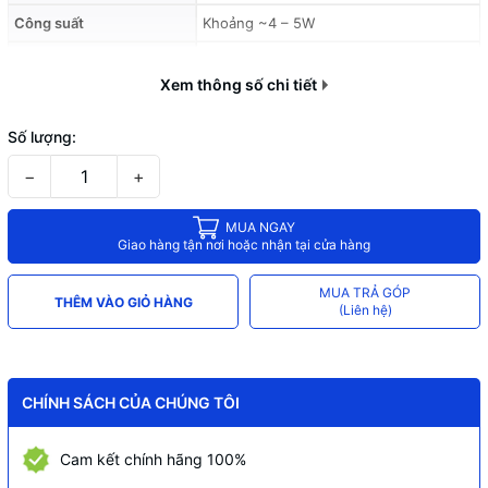
Công suất
Khoảng ~4 – 5W
Chuẩn bảo vệ
IP67
Xem thông số chi tiết
Lưu trữ
MicroSD
Số lượng:
−
+
MUA NGAY
Giao hàng tận nơi hoặc nhận tại cửa hàng
MUA TRẢ GÓP
THÊM VÀO GIỎ HÀNG
(Liên hệ)
CHÍNH SÁCH CỦA CHÚNG TÔI
Cam kết chính hãng 100%