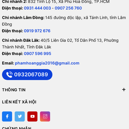
Chi nhánh 2:
832 Tỉnh Lộ 15, Xã Phú Hoà Đông, TP.HCM
Điện thoại:
0931 444 003
-
0907 256 760
Chi nhánh Lâm Đồng:
145 đường độc lập, xã Tánh Linh, tỉnh Lâm
Đồng
Điện thoại:
0919 972 676
Chi nhánh Đăk Lăk:
40/5 Liên Gia 02, Tổ Dân Phố 13, Phường
Thành Nhất, Tỉnh Đăk Lăk
Điện thoại:
0907 596 995
Email:
phamhoanggia2016@gmail.com
0932067089
THÔNG TIN
LIÊN KẾT XÃ HỘI
CHỨNG NHẬN