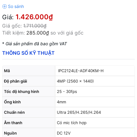
1.426.000₫
Giá:
Giá gốc:
1.711.000₫
Tiết kiệm:
285.000₫
so với giá gốc
*
Giá sản phẩm đã bao gồm VAT
THÔNG SỐ KỸ THUẬT
Mã
IPC2124LE-ADF40KM-H
Độ phân giải
4MP (2560 × 1440)
Tốc độ khung hình
25 - 30fps
Ống kính
4mm
Chuẩn nén
Ultra 265/H.265/H.264
Âm thanh
Có mic tích hợp
Nguồn
DC 12V