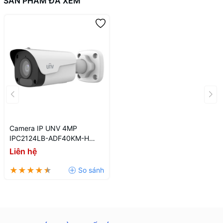
SẢN PHẨM ĐÃ XEM
Camera IP UNV 4MP
IPC2124LB-ADF40KM-H
Ngoài Trời
Liên hệ