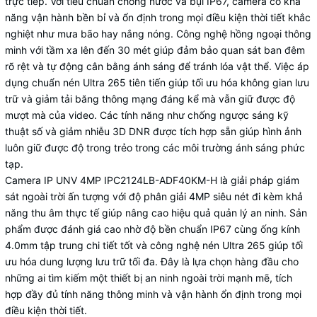
trực tiếp. Với tiêu chuẩn chống nước và bụi IP67, camera có khả
năng vận hành bền bỉ và ổn định trong mọi điều kiện thời tiết khắc
nghiệt như mưa bão hay nắng nóng. Công nghệ hồng ngoại thông
minh với tầm xa lên đến 30 mét giúp đảm bảo quan sát ban đêm
rõ rệt và tự động cân bằng ánh sáng để tránh lóa vật thể. Việc áp
dụng chuẩn nén Ultra 265 tiên tiến giúp tối ưu hóa không gian lưu
trữ và giảm tải băng thông mạng đáng kể mà vẫn giữ được độ
mượt mà của video. Các tính năng như chống ngược sáng kỹ
thuật số và giảm nhiễu 3D DNR được tích hợp sẵn giúp hình ảnh
luôn giữ được độ trong trẻo trong các môi trường ánh sáng phức
tạp.
Camera IP UNV 4MP IPC2124LB-ADF40KM-H là giải pháp giám
sát ngoài trời ấn tượng với độ phân giải 4MP siêu nét đi kèm khả
năng thu âm thực tế giúp nâng cao hiệu quả quản lý an ninh. Sản
phẩm được đánh giá cao nhờ độ bền chuẩn IP67 cùng ống kính
4.0mm tập trung chi tiết tốt và công nghệ nén Ultra 265 giúp tối
ưu hóa dung lượng lưu trữ tối đa. Đây là lựa chọn hàng đầu cho
những ai tìm kiếm một thiết bị an ninh ngoài trời mạnh mẽ, tích
hợp đầy đủ tính năng thông minh và vận hành ổn định trong mọi
điều kiện thời tiết.