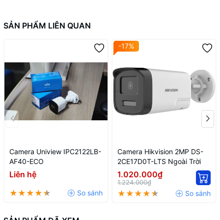
SẢN PHẨM LIÊN QUAN
-17%
Camera Uniview IPC2122LB-
Camera Hikvision 2MP DS-
AF40-ECO
2CE17D0T-LTS Ngoài Trời
Liên hệ
1.020.000₫
1.224.000₫