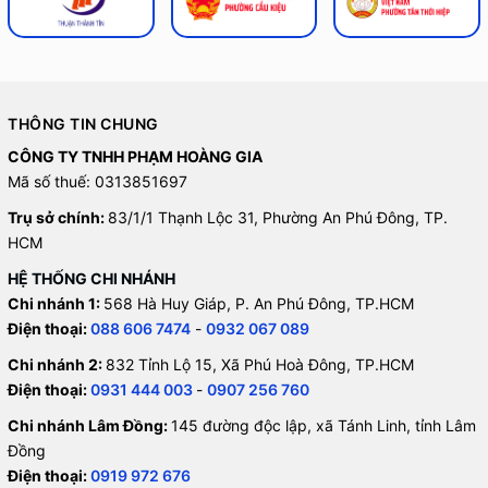
THÔNG TIN CHUNG
CÔNG TY TNHH PHẠM HOÀNG GIA
Mã số thuế: 0313851697
Trụ sở chính:
83/1/1 Thạnh Lộc 31, Phường An Phú Đông, TP.
HCM
HỆ THỐNG CHI NHÁNH
Chi nhánh 1:
568 Hà Huy Giáp, P. An Phú Đông, TP.HCM
Điện thoại:
088 606 7474
-
0932 067 089
Chi nhánh 2:
832 Tỉnh Lộ 15, Xã Phú Hoà Đông, TP.HCM
Điện thoại:
0931 444 003
-
0907 256 760
Chi nhánh Lâm Đồng:
145 đường độc lập, xã Tánh Linh, tỉnh Lâm
Đồng
Điện thoại:
0919 972 676