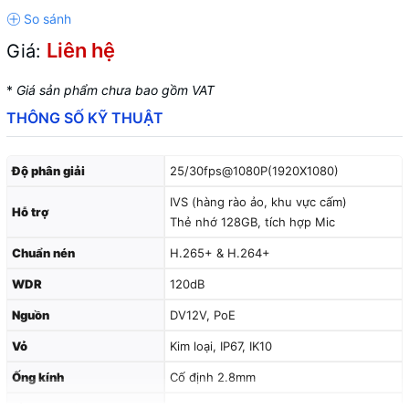
Liên hệ
Giá:
*
Giá sản phẩm chưa bao gồm VAT
THÔNG SỐ KỸ THUẬT
Độ phân giải
25/30fps@1080P(1920X1080)
IVS (hàng rào ảo, khu vực cấm)
Hỗ trợ
Thẻ nhớ 128GB, tích hợp Mic
Chuẩn nén
H.265+ & H.264+
WDR
120dB
Nguồn
DV12V, PoE
Vỏ
Kim loại, IP67, IK10
Ống kính
Cố định 2.8mm
Hồng ngoại
23m