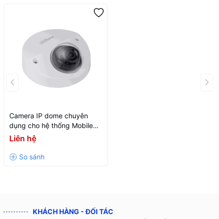
Camera IP dome chuyên
dụng cho hệ thống Mobile
2MP DH-IPC-HDBW3231FP-
Liên hệ
M
KHÁCH HÀNG - ĐỐI TÁC