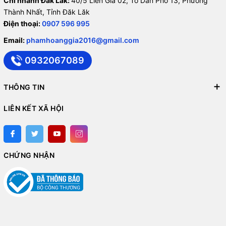
Chi nhánh Đăk Lăk:
40/5 Liên Gia 02, Tổ Dân Phố 13, Phường
Thành Nhất, Tỉnh Đăk Lăk
Điện thoại:
0907 596 995
Email:
phamhoanggia2016@gmail.com
0932067089
THÔNG TIN
LIÊN KẾT XÃ HỘI
CHỨNG NHẬN