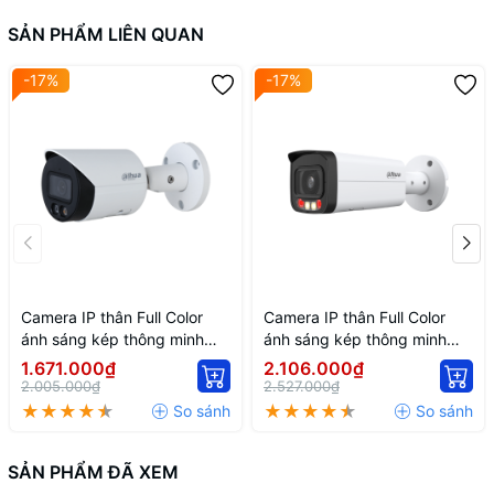
SẢN PHẨM LIÊN QUAN
-17%
-17%
Camera IP thân Full Color
Camera IP thân Full Color
ánh sáng kép thông minh
ánh sáng kép thông minh
2MP DH-IPC-HFW2249S-S-
DH-IPC-HFW2449T-AS-IL
1.671.000₫
2.106.000₫
IL
2.005.000₫
2.527.000₫
SẢN PHẨM ĐÃ XEM