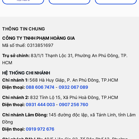
THÔNG TIN CHUNG
CÔNG TY TNHH PHẠM HOÀNG GIA
Mã số thuế: 0313851697
Trụ sở chính:
83/1/1 Thạnh Lộc 31, Phường An Phú Đông, TP.
HCM
HỆ THỐNG CHI NHÁNH
Chi nhánh 1:
568 Hà Huy Giáp, P. An Phú Đông, TP.HCM
Điện thoại:
088 606 7474
-
0932 067 089
Chi nhánh 2:
832 Tỉnh Lộ 15, Xã Phú Hoà Đông, TP.HCM
Điện thoại:
0931 444 003
-
0907 256 760
Chi nhánh Lâm Đồng:
145 đường độc lập, xã Tánh Linh, tỉnh Lâm
Đồng
Điện thoại:
0919 972 676