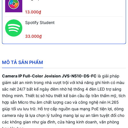
Âm thanh
thanh thời gian thực
13.000₫
Cổng RJ45 10/100M, hỗ trợ cấp nguồ
Kết nối & Nguồn
dây mạng
PoE
hoặc DC 12V
Spotify Student
Thiết kế ốp trần/bán cầu thích hợp lắ
Vị trí lắp đặt
33.000₫
nhà, văn phòng, cửa hàng, hành lang
MÔ TẢ SẢN PHẨM
Camera IP Full-Color Jovision JVS-N510-DS-FC
là giải pháp
giám sát an ninh trong nhà vượt trội với khả năng ghi hình có màu
sắc nét 24/7 bất kể ngày đêm nhờ hệ thống 4 đèn LED trợ sáng
thông minh. Thiết bị sở hữu thiết kế bán cầu ốp trần thẩm mỹ, tích
hợp sẵn Micro thu âm chất lượng cao và công nghệ nén H.265
giúp tối ưu lưu trữ. Hỗ trợ cấp nguồn qua mạng PoE tiện lợi, dòng
camera này là lựa chọn lý tưởng mang lại sự an tâm tuyệt đối cho
các không gian như gia đình, cửa hàng kinh doanh, văn phòng