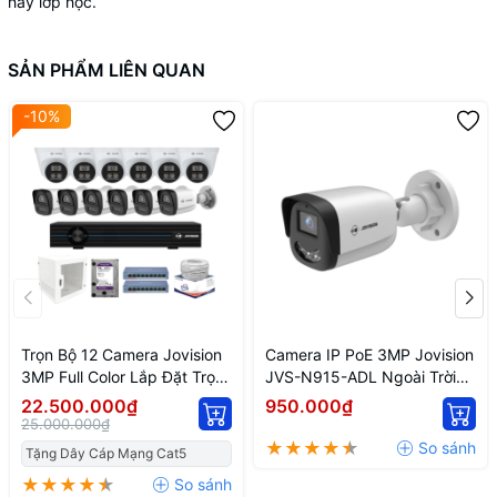
hay lớp học.
SẢN PHẨM LIÊN QUAN
-10%
Trọn Bộ 12 Camera Jovision
Camera IP PoE 3MP Jovision
3MP Full Color Lắp Đặt Trọn
JVS-N915-ADL Ngoài Trời
Gói
Ánh Sáng Kép
22.500.000₫
950.000₫
25.000.000₫
Tặng Dây Cáp Mạng Cat5