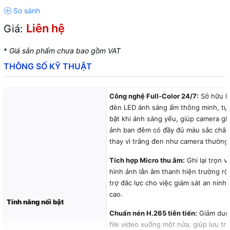
Liên hệ
Giá:
*
Giá sản phẩm chưa bao gồm VAT
THÔNG SỐ KỸ THUẬT
Công nghệ Full-Color 24/7:
Sở hữu h
đèn LED ánh sáng ấm thông minh, tự
bật khi ánh sáng yếu, giúp camera ghi
ảnh ban đêm có đầy đủ màu sắc chân
thay vì trắng đen như camera thường
Tích hợp Micro thu âm:
Ghi lại trọn v
hình ảnh lẫn âm thanh hiện trường rõ
trợ đắc lực cho việc giám sát an ninh
cao.
Tính năng nổi bật
Chuẩn nén H.265 tiên tiến:
Giảm dun
file video xuống một nửa, giúp lưu tr