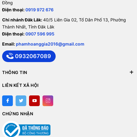
Đồng
Điện thoại:
0919 972 676
Chi nhánh Đăk Lăk:
40/5 Liên Gia 02, Tổ Dân Phố 13, Phường
Thành Nhất, Tỉnh Đăk Lăk
Điện thoại:
0907 596 995
Email:
phamhoanggia2016@gmail.com
0932067089
THÔNG TIN
LIÊN KẾT XÃ HỘI
CHỨNG NHẬN