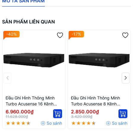
MÔ TẢ SẢN PHẨM
SẢN PHẨM LIÊN QUAN
-40%
-17%
Đầu Ghi Hình Thông Minh
Đầu Ghi Hình Thông Minh
Turbo Acusense 16 Kênh
Turbo Acusense 8 Kênh
Hikvision IDS-7216HQHI-
Hikvision IDS-7208HQHI-
6.960.000₫
2.850.000₫
M1/FA
M1/FA
11.628.000₫
3.420.000₫