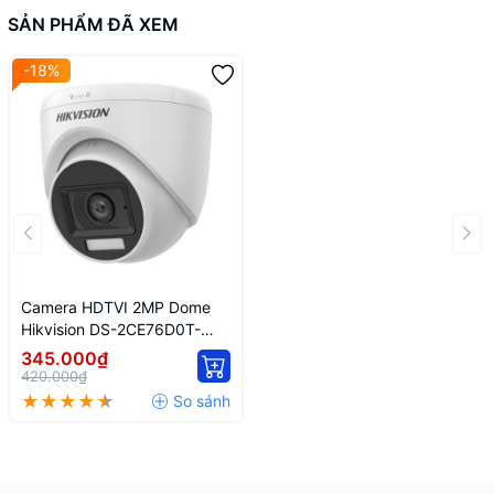
SẢN PHẨM ĐÃ XEM
-18%
Camera HDTVI 2MP Dome
Hikvision DS-2CE76D0T-
EXLPF Dual light
345.000₫
420.000₫