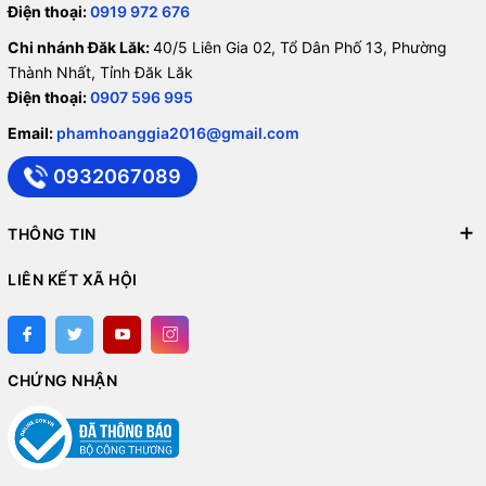
Điện thoại:
0919 972 676
Chi nhánh Đăk Lăk:
40/5 Liên Gia 02, Tổ Dân Phố 13, Phường
Thành Nhất, Tỉnh Đăk Lăk
Điện thoại:
0907 596 995
Email:
phamhoanggia2016@gmail.com
0932067089
THÔNG TIN
LIÊN KẾT XÃ HỘI
CHỨNG NHẬN