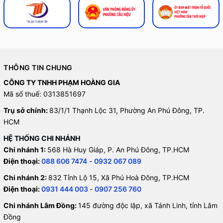
THÔNG TIN CHUNG
CÔNG TY TNHH PHẠM HOÀNG GIA
Mã số thuế: 0313851697
Trụ sở chính:
83/1/1 Thạnh Lộc 31, Phường An Phú Đông, TP.
HCM
HỆ THỐNG CHI NHÁNH
Chi nhánh 1:
568 Hà Huy Giáp, P. An Phú Đông, TP.HCM
Điện thoại:
088 606 7474
-
0932 067 089
Chi nhánh 2:
832 Tỉnh Lộ 15, Xã Phú Hoà Đông, TP.HCM
Điện thoại:
0931 444 003
-
0907 256 760
Chi nhánh Lâm Đồng:
145 đường độc lập, xã Tánh Linh, tỉnh Lâm
Đồng