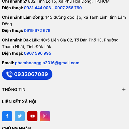
Chi nhánh 2:
832 Tỉnh Lộ 15, Xã Phú Hoà Đông, TP.HCM
Điện thoại:
0931 444 003
-
0907 256 760
Chi nhánh Lâm Đồng:
145 đường độc lập, xã Tánh Linh, tỉnh Lâm
Đồng
Điện thoại:
0919 972 676
Chi nhánh Đăk Lăk:
40/5 Liên Gia 02, Tổ Dân Phố 13, Phường
Thành Nhất, Tỉnh Đăk Lăk
Điện thoại:
0907 596 995
Email:
phamhoanggia2016@gmail.com
0932067089
THÔNG TIN
LIÊN KẾT XÃ HỘI
CHỨNG NHẬN