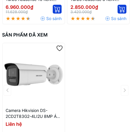
Hikvision IDS-7216HQHI-
Hikvision IDS-7208HQHI-
6.960.000₫
2.850.000₫
M1/FA
M1/FA
11.628.000₫
3.420.000₫
SẢN PHẨM ĐÃ XEM
Camera Hikvision DS-
2CD2T83G2-4LI2U 8MP Ánh
Sáng Kép Thông Minh
Liên hệ
(Smart Hybrid Light) Ngoài