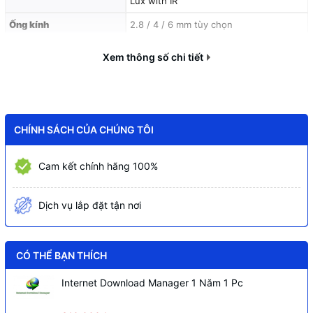
Lux with IR
Ống kính
2.8 / 4 / 6 mm tùy chọn
Tầm xa đèn trợ sáng
80 mét
Xem thông số chi tiết
Smart Hybrid Light
(Hồng ngoại + Ánh
Công nghệ ánh sáng
sáng trắng)
WDR 120dB (Chống ngược sáng thực),
Tính năng hình ảnh
3D DNR, ICR, BLC
CHÍNH SÁCH CỦA CHÚNG TÔI
Tích hợp Mic kép
(Dual-Mic) thu âm lọc
Âm thanh
Cam kết chính hãng 100%
nhiễu
AcuSense
(Phân loại người và phương
Tính năng thông minh
Dịch vụ lắp đặt tận nơi
tiện), Hàng rào ảo, Xâm nhập
Khe cắm thẻ nhớ microSD/SDHC/SDXC
Lưu trữ
lên đến 512 GB
CÓ THỂ BẠN THÍCH
IP67
(Chống nước/bụi) và
IK10
(Chống
Tiêu chuẩn bảo vệ
Internet Download Manager 1 Năm 1 Pc
va đập)
Nguồn điện
DC 12V & PoE