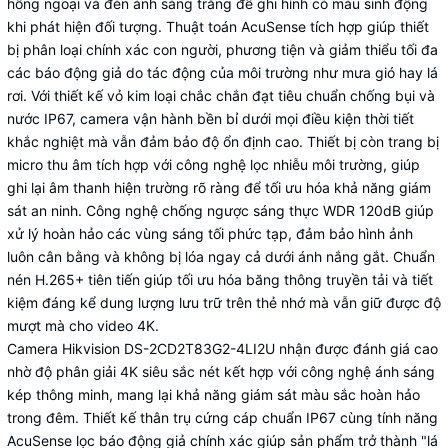
hồng ngoại và đèn ánh sáng trắng để ghi hình có màu sinh động
khi phát hiện đối tượng. Thuật toán AcuSense tích hợp giúp thiết
bị phân loại chính xác con người, phương tiện và giảm thiểu tối đa
các báo động giả do tác động của môi trường như mưa gió hay lá
rơi. Với thiết kế vỏ kim loại chắc chắn đạt tiêu chuẩn chống bụi và
nước IP67, camera vận hành bền bỉ dưới mọi điều kiện thời tiết
khắc nghiệt mà vẫn đảm bảo độ ổn định cao. Thiết bị còn trang bị
micro thu âm tích hợp với công nghệ lọc nhiễu môi trường, giúp
ghi lại âm thanh hiện trường rõ ràng để tối ưu hóa khả năng giám
sát an ninh. Công nghệ chống ngược sáng thực WDR 120dB giúp
xử lý hoàn hảo các vùng sáng tối phức tạp, đảm bảo hình ảnh
luôn cân bằng và không bị lóa ngay cả dưới ánh nắng gắt. Chuẩn
nén H.265+ tiên tiến giúp tối ưu hóa băng thông truyền tải và tiết
kiệm đáng kể dung lượng lưu trữ trên thẻ nhớ mà vẫn giữ được độ
mượt mà cho video 4K.
Camera Hikvision DS-2CD2T83G2-4LI2U nhận được đánh giá cao
nhờ độ phân giải 4K siêu sắc nét kết hợp với công nghệ ánh sáng
kép thông minh, mang lại khả năng giám sát màu sắc hoàn hảo
trong đêm. Thiết kế thân trụ cứng cáp chuẩn IP67 cùng tính năng
AcuSense lọc báo động giả chính xác giúp sản phẩm trở thành "lá