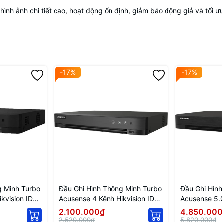
ình ảnh chi tiết cao, hoạt động ổn định, giảm báo động giả và tối ư
-17%
-17%
g Minh Turbo
Đầu Ghi Hình Thông Minh Turbo
Đầu Ghi Hìn
kvision IDS-
Acusense 4 Kênh Hikvision IDS-
Acusense 5.0
7204HQHI-M1/FA
iDS-7216HQ
2.100.000₫
4.850.00
2.520.000₫
5.820.000₫