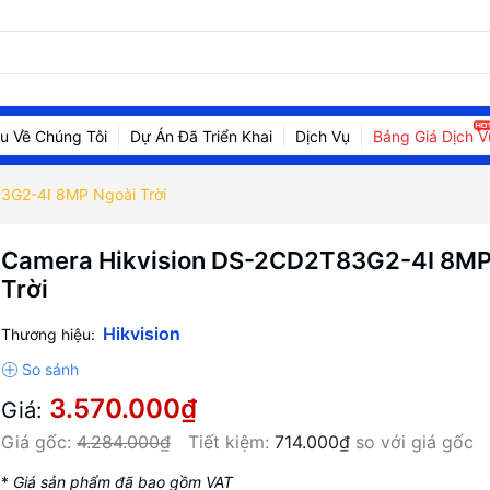
ệu Về Chúng Tôi
Dự Án Đã Triển Khai
Dịch Vụ
Bảng Giá Dịch V
3G2-4I 8MP Ngoài Trời
Camera Hikvision DS-2CD2T83G2-4I 8MP
Trời
Hikvision
Thương hiệu:
3.570.000₫
Giá:
Giá gốc:
4.284.000₫
Tiết kiệm:
714.000₫
so với giá gốc
*
Giá sản phẩm đã bao gồm VAT