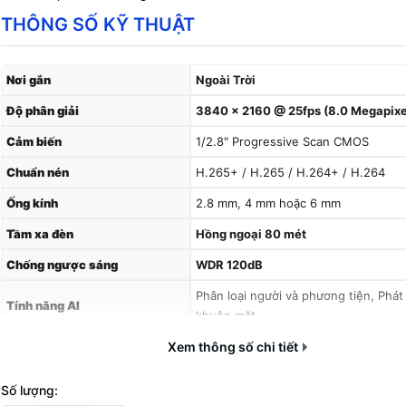
THÔNG SỐ KỸ THUẬT
Nơi gắn
Ngoài Trời
Độ phân giải
3840 × 2160 @ 25fps (8.0 Megapixel
Cảm biến
1/2.8" Progressive Scan CMOS
Chuẩn nén
H.265+ / H.265 / H.264+ / H.264
Ống kính
2.8 mm, 4 mm hoặc 6 mm
Tầm xa đèn
Hồng ngoại 80 mét
Chống ngược sáng
WDR 120dB
Phân loại người và phương tiện, Phát
Tính năng AI
khuôn mặt
Tính năng thông minh
Xem thông số chi tiết
Vượt hàng rào ảo, phát hiện xâm nh
Thẻ nhớ
Hỗ trợ tối đa 256 GB
Số lượng: