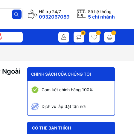
Hỗ trợ 24/7
Số hệ thống
0932067089
5 chi nhánh
0
0
ụ
 Ngoài
CHÍNH SÁCH CỦA CHÚNG TÔI
Cam kết chính hãng 100%
Dịch vụ lắp đặt tận nơi
CÓ THỂ BẠN THÍCH