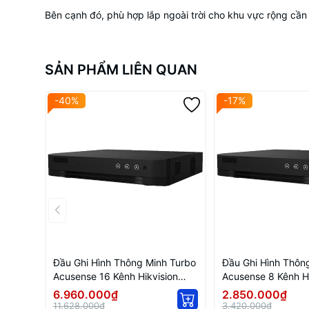
Bên cạnh đó, phù hợp lắp ngoài trời cho khu vực rộng cần h
SẢN PHẨM LIÊN QUAN
-40%
-17%
Đầu Ghi Hình Thông Minh Turbo
Đầu Ghi Hình Thôn
Acusense 16 Kênh Hikvision
Acusense 8 Kênh Hi
IDS-7216HQHI-M1/FA
7208HQHI-M1/FA
6.960.000₫
2.850.000₫
11.628.000₫
3.420.000₫