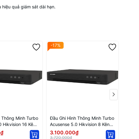
u hiệu quả giám sát dài hạn.
-17%
-17%
h Thông Minh Turbo
Đầu Ghi Hình Thông Minh Turbo
Đầu G
 Hikvision 16 Kênh
Acusense 5.0 Hikvision 8 Kênh
Acusen
HI-M1/S
iDS-7208HQHI-M1/S
7204
0₫
3.100.000₫
2.57
3.720.000₫
3.084