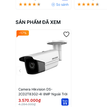
SẢN PHẨM ĐÃ XEM
-17%
Camera Hikvision DS-
2CD2T83G2-4I 8MP Ngoài Trời
3.570.000₫
4.284.000₫