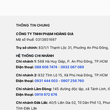
THÔNG TIN CHUNG
CÔNG TY TNHH PHẠM HOÀNG GIA
Mã số thuế: 0313851697
Trụ sở chính:
83/1/1 Thạnh Lộc 31, Phường An Phú Đông,
HỆ THỐNG CHI NHÁNH
Chi nhánh 1:
568 Hà Huy Giáp, P. An Phú Đông, TP.HCM
Điện thoại:
088 606 7474
-
0932 067 089
Chi nhánh 2:
832 Tỉnh Lộ 15, Xã Phú Hoà Đông, TP.HCM
Điện thoại:
0931 444 003
-
0907 256 760
Chi nhánh Lâm Đồng:
145 đường độc lập, xã Tánh Linh, 
Điện thoại:
0919 972 676
Chi nhánh Đăk Lăk:
40/5 Liên Gia 02, Tổ Dân Phố 13, Ph
Tỉnh Đăk Lăk