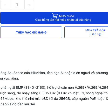
Chuẩn bảo vệ
IP67 (Chống nước)
−
+
Nguồn cấp
12 VDC & PoE
MUA NGAY
Quản lý
Hik-Connect & CameraDDNS
Giao hàng tận nơi hoặc nhận tại cửa hàng
MUA TRẢ GÓP
THÊM VÀO GIỎ HÀNG
(Liên hệ)
g AcuSense của Hikvision, tích hợp AI nhận diện người và phương t
hu vực rộng.
phân giải 8MP (3840×2160), hỗ trợ chuẩn nén H.265+/H.265/H.264 
ợc sáng, độ nhạy sáng 0.005 Lux (0 Lux khi bật IR), hồng ngoại th
ps–16Mbps, khe thẻ nhớ microSD tối đa 256GB, cấp nguồn PoE hoặc 
cao và độ bền lâu dài.