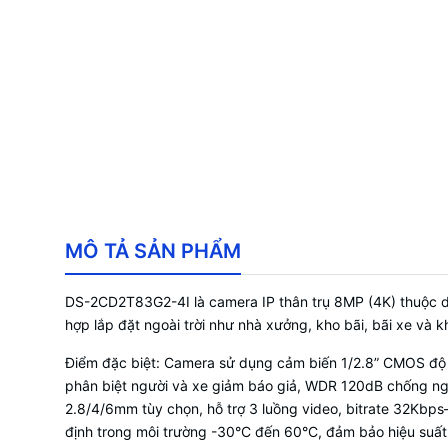
MÔ TẢ SẢN PHẨM
DS-2CD2T83G2-4I là camera IP thân trụ 8MP (4K) thuộc dòn
hợp lắp đặt ngoài trời như nhà xưởng, kho bãi, bãi xe và k
Điểm đặc biệt: Camera sử dụng cảm biến 1/2.8” CMOS độ 
phân biệt người và xe giảm báo giả, WDR 120dB chống ngư
2.8/4/6mm tùy chọn, hỗ trợ 3 luồng video, bitrate 32Kb
định trong môi trường -30°C đến 60°C, đảm bảo hiệu suất 