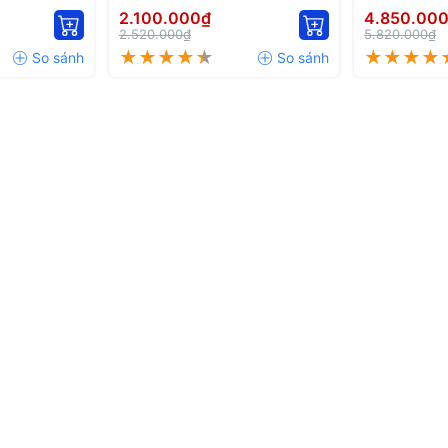
7204HQHI-M1/FA
iDS-7216HQ
2.100.000₫
4.850.00
2.520.000₫
5.820.000₫