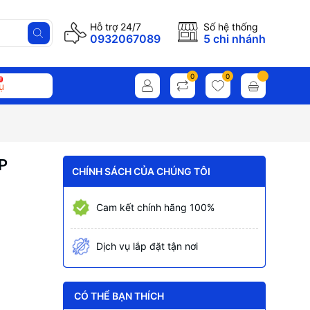
Hỗ trợ 24/7
Số hệ thống
0932067089
5 chi nhánh
0
0
ụ
P
CHÍNH SÁCH CỦA CHÚNG TÔI
Cam kết chính hãng 100%
Dịch vụ lắp đặt tận nơi
CÓ THỂ BẠN THÍCH