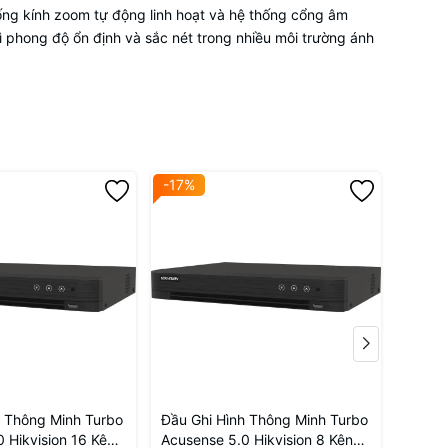
ống kính zoom tự động linh hoạt và hệ thống cổng âm
ì phong độ ổn định và sắc nét trong nhiều môi trường ánh
-17%
-17%
h Thông Minh Turbo
Đầu Ghi Hình Thông Minh Turbo
Đầu G
 Hikvision 16 Kênh
Acusense 5.0 Hikvision 8 Kênh
Acusen