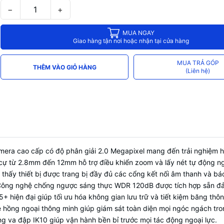
Tính năng thông minh
nhập
−
+
Thẻ nhớ
Hỗ trợ tối đa 128 GB
MUA NGAY
Chuẩn bảo vệ
IP66 (Chống nước), IK10 (Chống va đ
Giao hàng tận nơi hoặc nhận tại cửa hàng
Nguồn cấp
12 VDC & PoE
MUA TRẢ GÓP
THÊM VÀO GIỎ HÀNG
(Liên hệ)
Quản lý
Hik-Connect & CameraDDNS
a cao cấp có độ phân giải 2.0 Megapixel mang đến trải nghiệm hìn
u cự từ 2.8mm đến 12mm hỗ trợ điều khiển zoom và lấy nét tự động ng
ho thấy thiết bị được trang bị đầy đủ các cổng kết nối âm thanh và 
ng nghệ chống ngược sáng thực WDR 120dB được tích hợp sẵn đảm b
hiện đại giúp tối ưu hóa không gian lưu trữ và tiết kiệm băng thô
hồng ngoại thông minh giúp giám sát toàn diện mọi ngóc ngách tron
g va đập IK10 giúp vận hành bền bỉ trước mọi tác động ngoại lực.