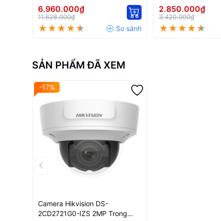
IDS-7216HQHI-M1/FA
7208HQHI-M1/FA
6.960.000₫
2.850.000₫
11.628.000₫
3.420.000₫
SẢN PHẨM ĐÃ XEM
-17%
Camera Hikvision DS-
2CD2721G0-IZS 2MP Trong