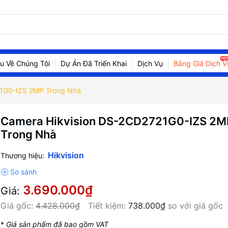
ệu Về Chúng Tôi
Dự Án Đã Triển Khai
Dịch Vụ
Bảng Giá Dịch V
21G0-IZS 2MP Trong Nhà
Camera Hikvision DS-2CD2721G0-IZS 2M
Trong Nhà
Hikvision
Thương hiệu:
3.690.000₫
Giá:
Giá gốc:
4.428.000₫
Tiết kiệm:
738.000₫
so với giá gốc
*
Giá sản phẩm đã bao gồm VAT