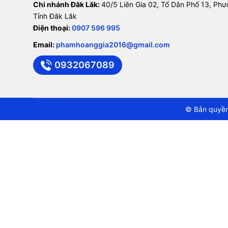
Chi nhánh Đăk Lăk:
40/5 Liên Gia 02, Tổ Dân Phố 13, Ph
Tỉnh Đăk Lăk
Điện thoại:
0907 596 995
Email:
phamhoanggia2016@gmail.com
0932067089
© Bản quyền