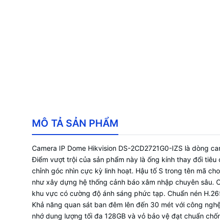
MÔ TẢ SẢN PHẨM
Camera IP Dome Hikvision DS-2CD2721G0-IZS là dòng camer
Điểm vượt trội của sản phẩm này là ống kính thay đổi tiê
chỉnh góc nhìn cực kỳ linh hoạt. Hậu tố S trong tên mã c
như xây dựng hệ thống cảnh báo xâm nhập chuyên sâu. Cô
khu vực có cường độ ánh sáng phức tạp. Chuẩn nén H.265+ 
Khả năng quan sát ban đêm lên đến 30 mét với công nghệ 
nhớ dung lượng tối đa 128GB và vỏ bảo vệ đạt chuẩn chốn