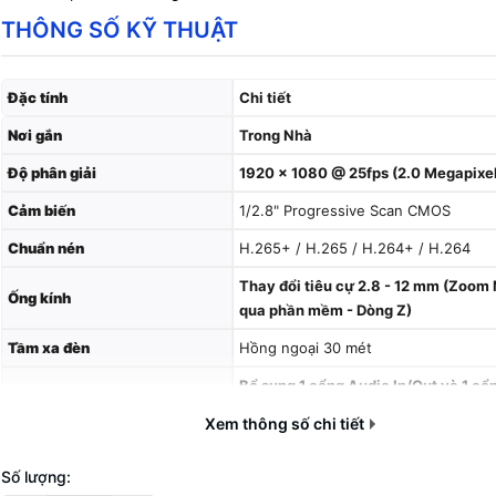
THÔNG SỐ KỸ THUẬT
Đặc tính
Chi tiết
Nơi gắn
Trong Nhà
Độ phân giải
1920 x 1080 @ 25fps (2.0 Megapixe
Cảm biến
1/2.8" Progressive Scan CMOS
Chuẩn nén
H.265+ / H.265 / H.264+ / H.264
Thay đổi tiêu cự 2.8 - 12 mm (Zoom
Ống kính
qua phần mềm - Dòng Z)
Tầm xa đèn
Hồng ngoại 30 mét
Bổ sung 1 cổng Audio In/Out và 1 cổ
Cổng kết nối
In/Out (Dòng -S)
Xem thông số chi tiết
Chống ngược sáng
WDR (Chống ngược sáng thực)
Số lượng:
Vượt hàng rào ảo, xâm nhập khu vực