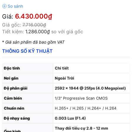
6.430.000₫
Giá:
Giá gốc:
7.716.000₫
Tiết kiệm:
1.286.000₫
so với giá gốc
*
Giá sản phẩm đã bao gồm VAT
THÔNG SỐ KỸ THUẬT
Đặc tính
Chi tiết
Nơi gắn
Ngoài Trời
Độ phân giải
2592 × 1944 @ 25fps (4.0 Megapixel)
Cảm biến
1/3" Progressive Scan CMOS
Chuẩn nén
H.265+ / H.265 / H.264+ / H.264
Độ nhạy sáng
0.003 Lux (F1.4)
Thay đổi tiêu cự 2.8 - 12 mm
Ống kính