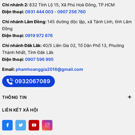
Chi nhánh 2:
832 Tỉnh Lộ 15, Xã Phú Hoà Đông, TP.HCM
Điện thoại:
0931 444 003
-
0907 256 760
Chi nhánh Lâm Đồng:
145 đường độc lập, xã Tánh Linh, tỉnh Lâm
Đồng
Điện thoại:
0919 972 676
Chi nhánh Đăk Lăk:
40/5 Liên Gia 02, Tổ Dân Phố 13, Phường
Thành Nhất, Tỉnh Đăk Lăk
Điện thoại:
0907 596 995
Email:
phamhoanggia2016@gmail.com
0932067089
THÔNG TIN
LIÊN KẾT XÃ HỘI