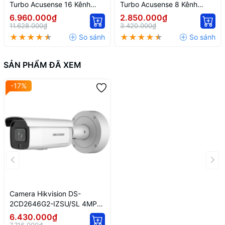
Turbo Acusense 16 Kênh
Turbo Acusense 8 Kênh
Hikvision IDS-7216HQHI-
Hikvision IDS-7208HQHI-
6.960.000₫
2.850.000₫
M1/FA
M1/FA
11.628.000₫
3.420.000₫
SẢN PHẨM ĐÃ XEM
-17%
Camera Hikvision DS-
2CD2646G2-IZSU/SL 4MP
Ngoài Trời
6.430.000₫